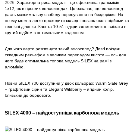
2026
. Характерна риса моделі – це ефективна трансмісія
1х12, як в гірських велосипедах. Це означає, що велосипед
дасть максимальну свободу пересування на бездоріжжі. На
ньому можна легко проходити складні позашляхові підйоми та
технічні ділянки. Касета 10-51 відкриває можливість виїхати в
крутий підйом з оптимальним каденсом.
Для чого варто розглянути такий велосипед? Довгі поїздки
складним рельєфом з великим перепадом висоти — ось для
чого буде оптимальна топова модель SILEX на рамі з
алюмінію.
Новий SILEХ 700 доступний у двох кольорах: Warm Slate Grey
– графітовий сірий та Elegant Wildberry – ягідний колір,
близький до бордового.
SILEX 4000 – найдоступніша карбонова модель