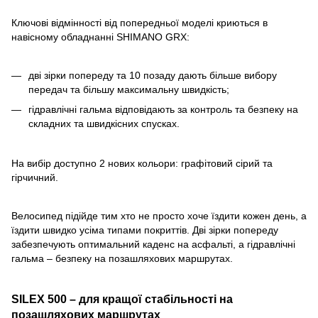
Ключові відмінності від попередньої моделі криються в
навісному обладнанні SHIMANO GRX:
дві зірки попереду та 10 позаду дають більше вибору
передач та більшу максимальну швидкість;
гідравлічні гальма відповідають за контроль та безпеку на
складних та швидкісних спусках.
На вибір доступно 2 нових кольори: графітовий сірий та
гірчичний.
Велосипед підійде тим хто не просто хоче їздити кожен день, а
їздити швидко усіма типами покриттів. Дві зірки попереду
забезпечують оптимальний каденс на асфальті, а гідравлічні
гальма – безпеку на позашляхових маршрутах.
SILEX 500 – для кращої стабільності на
позашляхових маршрутах