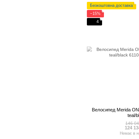
Безкоштовна доставка
−15%
4
Велосипед Merida ONE
teal/
146 04
124 13
Немає в н