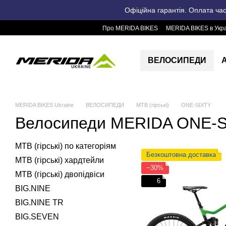
Перейти до основного контенту
Офіційна гарантія. Оплата ча
Про MERIDA BIKES
MERIDA BIKES в Укра
ВЕЛОСИПЕДИ
MERIDA BIKES Ukraine
ВЕЛОСИПЕДИ
MTB (гірські)
ONE-SIXTY
Велосипеди MERIDA ONE-
MTB (гірські) по категоріям
Безкоштовна доставка
MTB (гірські) хардтейли
−30%
MTB (гірські) двопідвіси
6
BIG.NINE
BIG.NINE TR
BIG.SEVEN