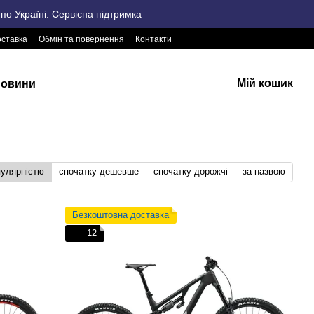
о Україні. Сервісна підтримка
оставка
Обмін та повернення
Контакти
Мій кошик
овини
пулярністю
спочатку дешевше
спочатку дорожчі
за назвою
Безкоштовна доставка
12