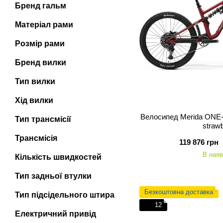
Бренд гальм
Матеріал рами
Розмір рами
Бренд вилки
Тип вилки
Хід вилки
Велосипед Merida ONE-S
Тип трансмісії
straw
Трансмісія
119 876 грн
В наяв
Кількість швидкостей
Тип задньої втулки
Безкоштовна доставка
Тип підсідельного штира
12
Електричний привід