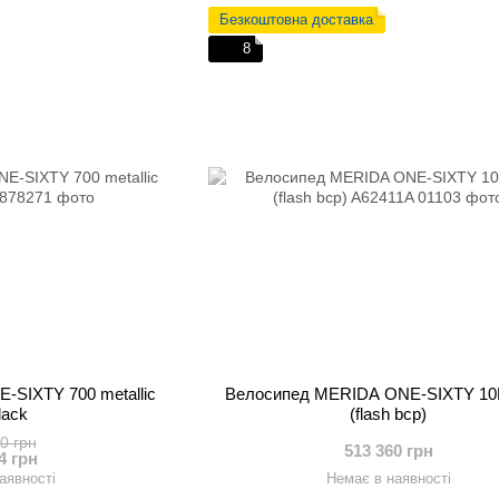
Безкоштовна доставка
8
-SIXTY 700 metallic
Велосипед MERIDA ONE-SIXTY 10K
black
(flash bcp)
0 грн
513 360 грн
4 грн
аявності
Немає в наявності