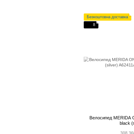
Безкоштовна доставка
8
Велосипед MERIDA O
black (
308 36