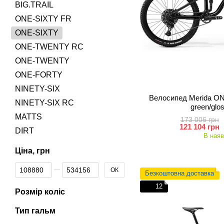
BIG.TRAIL
ONE-SIXTY FR
ONE-SIXTY
ONE-TWENTY RC
ONE-TWENTY
ONE-FORTY
NINETY-SIX
Велосипед Merida ON
NINETY-SIX RC
green/glo
MATTS
173 006 грн
121 104 грн
DIRT
В наяв
Ціна, грн
Від Ціна, грн
До Ціна, грн
ОК
Безкоштовна доставка
12
Розмір коліс
Тип гальм