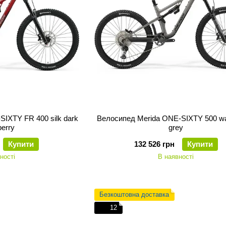
IXTY FR 400 silk dark
Велосипед Merida ONE-SIXTY 500 wa
berry
grey
Купити
132 526 грн
Купити
ності
В наявності
Безкоштовна доставка
12