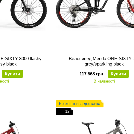
E-SIXTY 3000 flashy
Велосипед Merida ONE-SIXTY 
ssy black
grey/sparkling black
Купити
117 568 грн
Купити
ності
В наявності
Безкоштовна доставка
12