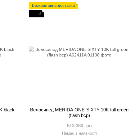
Безкоштовна доставка
8
 black
Велосипед MERIDA ONE-SIXTY 10K fall green
(flash bcp)
513 360 грн
Немає в наявності