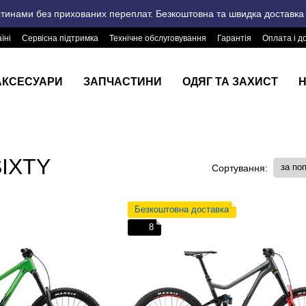
стинами без прихованих переплат. Безкоштовна та швидка доставка п
їні
Сервісна підтримка
Технічне обслуговування
Гарантія
Оплата і д
АКСЕСУАРИ
ЗАПЧАСТИНИ
ОДЯГ ТА ЗАХИСТ
Н
SIXTY
за по
Сортування:
Безкоштовна доставка
8