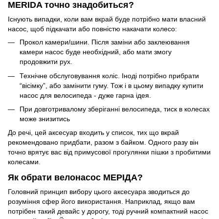
MERIDA точно знадобиться?
Існують випадки, коли вам вкрай буде потрібно мати власний
насос, щоб підкачати або повністю накачати колесо:
Прокол камери/шини. Після заміни або заклеювання
камери насос буде необхідний, або мати змогу
продовжити рух.
Технічне обслуговування коліс. Іноді потрібно прибрати
“вісімку”, або замінити гуму. Тож і в цьому випадку купити
насос для велосипеда - дуже гарна ідея.
При довготривалому зберіганні велосипеда, тиск в колесах
може знизитись
До речі, цей аксесуар входить у список, тих що вкрай
рекомендовано придбати, разом з байком. Одного разу він
точно врятує вас від примусової прогулянки пішки з пробитими
колесами.
Як обрати велонасос МЕРІДА?
Головний принцип вибору цього аксесуара зводиться до
розуміння сфер його використання. Наприклад, якщо вам
потрібен такий девайс у дорогу, тоді ручний компактний насос