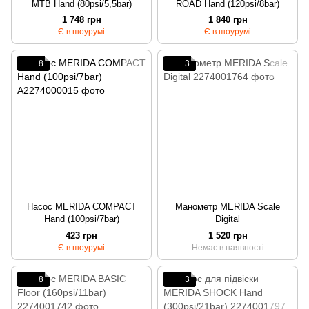
MTB Hand (80psi/5,5bar)
ROAD Hand (120psi/8bar)
1 748 грн
1 840 грн
Є в шоурумі
Є в шоурумі
8
3
Насос MERIDA COMPACT
Манометр MERIDA Scale
Hand (100psi/7bar)
Digital
423 грн
1 520 грн
Є в шоурумі
Немає в наявності
8
3