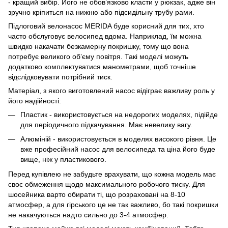
- кращий вибір. Його не обовʼязково класти у рюкзак, адже він
зручно кріпиться на нижню або підсидільну трубу рами.
Підлоговий велонасос MERIDA буде корисний для тих, хто
часто обслуговує велосипед вдома. Наприклад, їм можна
швидко накачати безкамерну покришку, тому що вона
потребує великого обʼєму повітря. Такі моделі можуть
додатково комплектуватися манометрами, щоб точніше
відслідковувати потрібний тиск.
Матеріал, з якого виготовлений насос відіграє важливу роль у
його надійності:
Пластик - використовується на недорогих моделях, підійде
для періодичного підкачування. Має невелику вагу.
Алюміній - використовується в моделях високого рівня. Це
вже професійний насос для велосипеда та ціна його буде
вище, ніж у пластикового.
Перед купівлею не забудьте врахувати, що кожна модель має
своє обмеження щодо максимального робочого тиску. Для
шосейника варто обирати ті, що розраховані на 8-10
атмосфер, а для гірського це не так важливо, бо такі покришки
не накачуються надто сильно до 3-4 атмосфер.