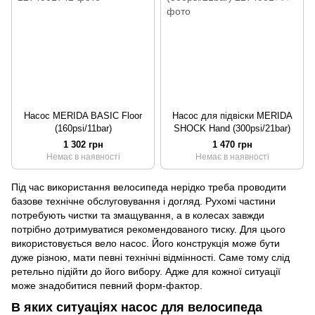
Насос MERIDA BASIC Floor
Насос для підвіски MERIDA
(160psi/11bar)
SHOCK Hand (300psi/21bar)
1 302 грн
1 470 грн
Немає в наявності
Немає в наявності
Під час використання велосипеда нерідко треба проводити
базове технічне обслуговування і догляд. Рухомі частини
потребують чистки та змащування, а в колесах завжди
потрібно дотримуватися рекомендованого тиску. Для цього
використовується вело насос. Його конструкція може бути
дуже різною, мати певні технічні відмінності. Саме тому слід
ретельно підійти до його вибору. Адже для кожної ситуації
може знадобитися певний форм-фактор.
В яких ситуаціях насос для велосипеда