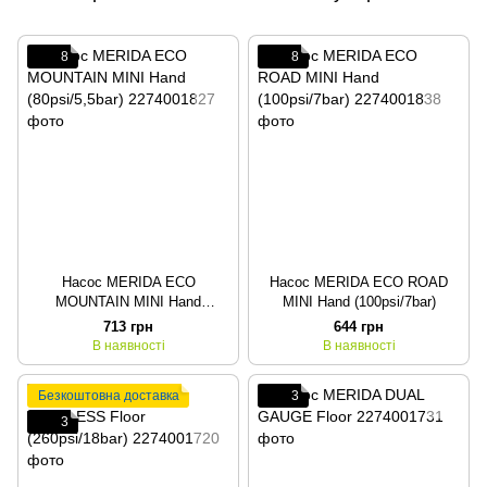
8
8
Насос MERIDA ECO
Насос MERIDA ECO ROAD
MOUNTAIN MINI Hand
MINI Hand (100psi/7bar)
(80psi/5,5bar)
713 грн
644 грн
В наявності
В наявності
Безкоштовна доставка
3
3