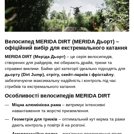
Велосипед MERIDA DIRT (MERIDA Дьорт) –
офіційний вибір для екстремального катання
MERIDA DIRT (Меріда Дьорт)
– це серія велосипедів,
створених для райдерів, які обирають драйв, трюки та
справжні виклики. Байки цієї категорії ідеально підходять для
дьорту (Dirt Jump), стріту, скейт-парків і фрістайлу
,
забезпечуючи максимальну надійність і контроль під час
стрибків та екстремального катання.
Особливості велосипедів MERIDA DIRT
Міцна алюмінієва рама
– витримує інтенсивні
навантаження та жорсткі приземлення.
Геометрія для трюків
– оптимальний кут керма та рами
дають контроль у повітрі й на розгоні.
Амортизаційна вилка
– пом’якшує приземлення після