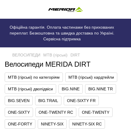
Офіційна гарантія. Оплата частинами без прихованих
переплат. Безкоштовна та швидка доставка по Україні.
Сервісна підтримка
ВЕЛОСИПЕДИ
MTB (гірські)
DIRT
Велосипеди MERIDA DIRT
MTB (гірські) по категоріям
MTB (гірські) хардтейли
MTB (гірські) двопідвіси
BIG.NINE
BIG.NINE TR
BIG.SEVEN
BIG.TRAIL
ONE-SIXTY FR
ONE-SIXTY
ONE-TWENTY RC
ONE-TWENTY
ONE-FORTY
NINETY-SIX
NINETY-SIX RC