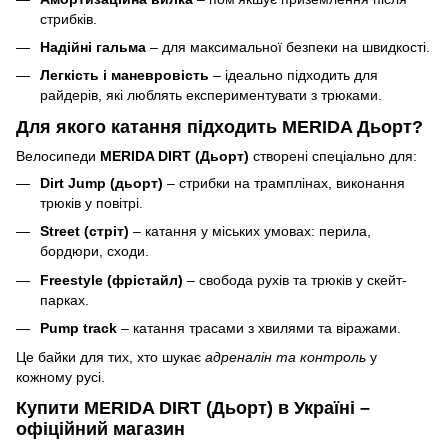
стрибків.
Надійні гальма
– для максимальної безпеки на швидкості.
Легкість і маневровість
– ідеально підходить для
райдерів, які люблять експериментувати з трюками.
Для якого катання підходить MERIDA Дьорт?
Велосипеди
MERIDA DIRT (Дьорт)
створені спеціально для:
Dirt Jump (дьорт)
– стрибки на трамплінах, виконання
трюків у повітрі.
Street (стріт)
– катання у міських умовах: перила,
бордюри, сходи.
Freestyle (фрістайл)
– свобода рухів та трюків у скейт-
парках.
Pump track
– катання трасами з хвилями та віражами.
Це байки для тих, хто шукає
адреналін та контроль
у
кожному русі.
Купити MERIDA DIRT (Дьорт) в Україні –
офіційний магазин