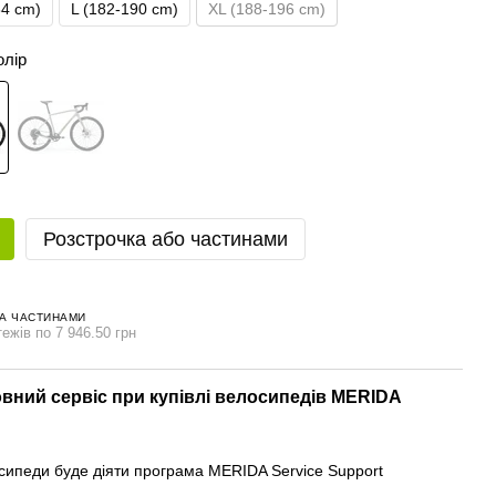
84 cm)
L (182-190 cm)
XL (188-196 cm)
олір
Розстрочка або частинами
А ЧАСТИНАМИ
ежів по 7 946.50 грн
вний сервіс при купівлі велосипедів MERIDA
осипеди буде діяти програма MERIDA Service Support