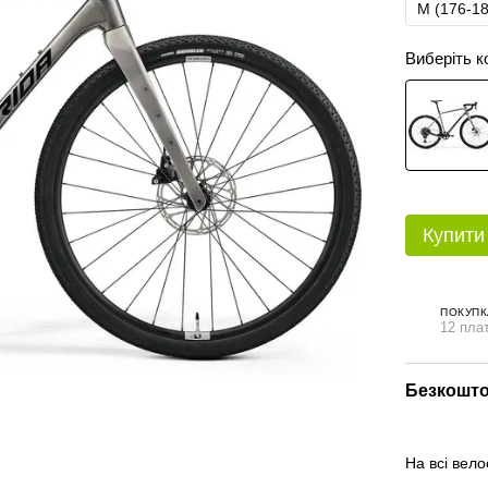
M (176-1
Виберіть к
Купити
ПОКУПК
12 плат
Безкошто
На всі вел