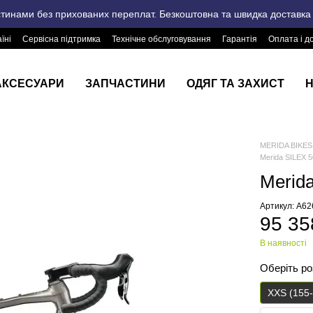
стинами без прихованих переплат. Безкоштовна та швидка доставка п
їні
Сервісна підтримка
Технічне обслуговування
Гарантія
Оплата і д
АКСЕСУАРИ
ЗАПЧАСТИНИ
ОДЯГ ТА ЗАХИСТ
Н
MERIDA BIKES 
Merida SILEX 5
Merida
Артикул: A6
95 35
В наявності
Оберіть р
XXS (155