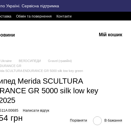
о Україні. Сервісна підтримка
оставка
Обмін та повернення
Контакти
Мій кошик
овини
Ukraine
ВЕЛОСИПЕДИ
Gravel (гравійні)
NDURANCE GR
ida SCULTURA ENDURANCE GR 5000 silk low key green
ипед Merida SCULTURA
ANCE GR 5000 silk low key
 2025
2511A 00685
Написати відгук
54 грн
Порівняти
В бажання