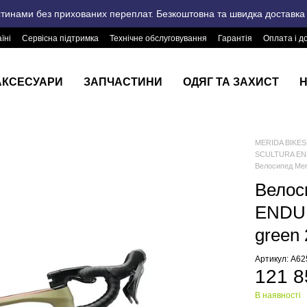
стинами без прихованих переплат. Безкоштовна та швидка доставка п
їні
Сервісна підтримка
Технічне обслуговування
Гарантія
Оплата і д
АКСЕСУАРИ
ЗАПЧАСТИНИ
ОДЯГ ТА ЗАХИСТ
Н
MERIDA BIKES 
SCULTURA E
Велосипед Mer
Велос
ENDUR
green
Артикул: A6
121 8
В наявності