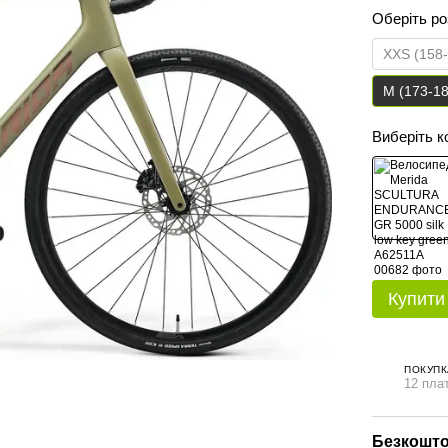
Оберіть р
XXS (158
M (173-1
Виберіть к
Купити
ПОКУПК
12 плат
Безкошто