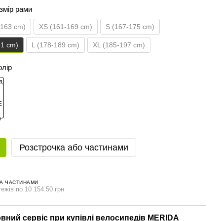
озмір рами
-163 cm)
XS (161-169 cm)
S (167-175 cm)
81 cm)
L (178-189 cm)
XL (185-197 cm)
олір
Розстрочка або частинами
А ЧАСТИНАМИ
ежів по 10 154.50 грн
вний сервіс при купівлі велосипедів MERIDA