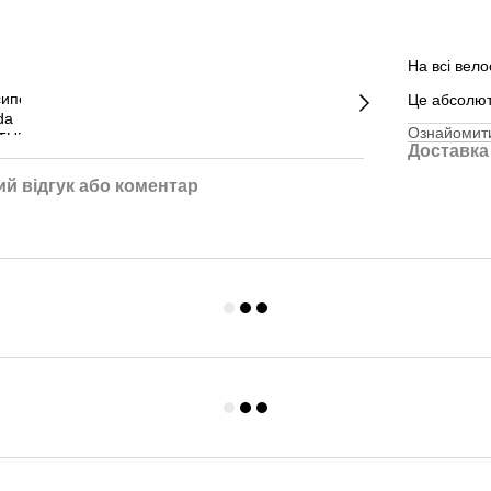
На всі вел
Це абсолю
Ознайомити
Доставка
й відгук або коментар