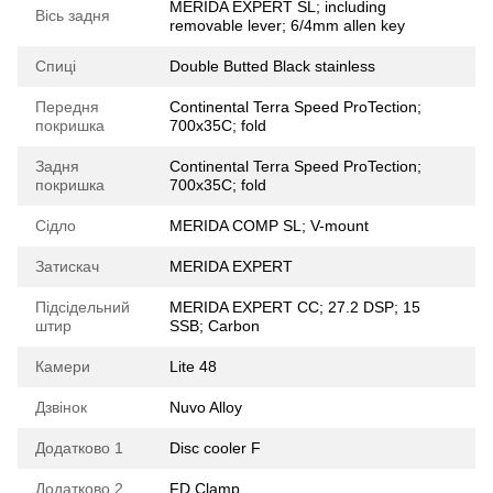
MERIDA EXPERT SL; including
Вісь задня
removable lever; 6/4mm allen key
Спиці
Double Butted Black stainless
Передня
Continental Terra Speed ProTection;
покришка
700x35C; fold
Задня
Continental Terra Speed ProTection;
покришка
700x35C; fold
Сідло
MERIDA COMP SL; V-mount
Затискач
MERIDA EXPERT
Підсідельний
MERIDA EXPERT CC; 27.2 DSP; 15
штир
SSB; Carbon
Камери
Lite 48
Дзвінок
Nuvo Alloy
Додатково 1
Disc cooler F
Додатково 2
FD Clamp