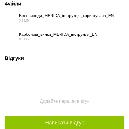
Файли
Велосипеди_MERIDA_інструкція_користувача_EN
3.2 МБ
PDF
Карбонові_вилки_MERIDA_інструкція_EN
0.5 МБ
PDF
Відгуки
Додайте перший відгук
Написати відгук