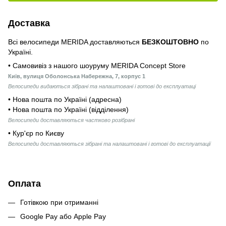
Доставка
Всі велосипеди MERIDA доставляються
БЕЗКОШТОВНО
по
Україні.
• Самовивіз з нашого шоуруму MERIDA Concept Store
Київ, вулиця Оболонська Набережна, 7, корпус 1
Велосипеди видаються зібрані та налаштовані і готові до експлуатаці
• Нова пошта по Україні (адресна)
• Нова пошта по Україні (відділення)
Велосипеди доставляються частково розібрані
• Кур'єр по Києву
Велосипеди доставляються зібрані та налаштовані і готові до експлуатації
Оплата
Готівкою при отриманні
Google Pay або Apple Pay