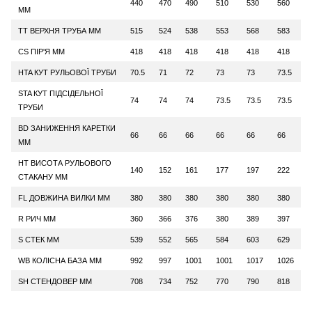
440
470
490
510
530
560
ММ
TT ВЕРХНЯ ТРУБА ММ
515
524
538
553
568
583
CS ПІР'Я ММ
418
418
418
418
418
418
HTA КУТ РУЛЬОВОЇ ТРУБИ
70.5
71
72
73
73
73.5
STA КУТ ПІДСІДЕЛЬНОЇ
74
74
74
73.5
73.5
73.5
ТРУБИ
BD ЗАНИЖЕННЯ КАРЕТКИ
66
66
66
66
66
66
ММ
HT ВИСОТА РУЛЬОВОГО
140
152
161
177
197
222
СТАКАНУ ММ
FL ДОВЖИНА ВИЛКИ ММ
380
380
380
380
380
380
R РИЧ ММ
360
366
376
380
389
397
S СТЕК ММ
539
552
565
584
603
629
WB КОЛІСНА БАЗА ММ
992
997
1001
1001
1017
1026
SH СТЕНДОВЕР ММ
708
734
752
770
790
818