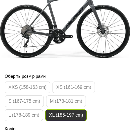
Оберіть розмір рами
XXS (158-163 cm)
XS (161-169 cm)
S (167-175 cm)
M (173-181 cm)
L (178-189 cm)
XL (185-197 cm)
Колір