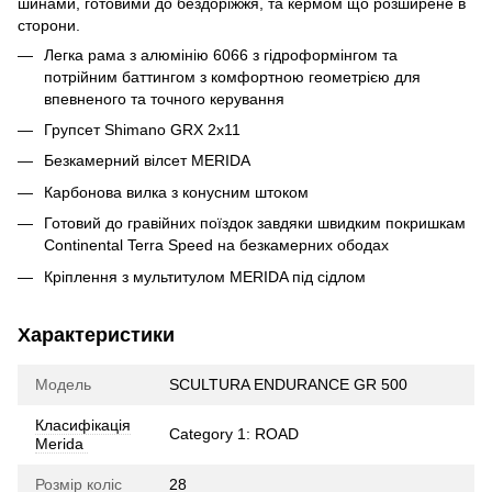
шинами, готовими до бездоріжжя, та кермом що розширене в
сторони.
Легка рама з алюмінію 6066 з гідроформінгом та
потрійним баттингом з комфортною геометрією для
впевненого та точного керування
Групсет Shimano GRX 2x11
Безкамерний вілсет MERIDA
Карбонова вилка з конусним штоком
Готовий до гравійних поїздок завдяки швидким покришкам
Continental Terra Speed на безкамерних ободах
Кріплення з мультитулом MERIDA під сідлом
Характеристики
Модель
SCULTURA ENDURANCE GR 500
Класифікація
Category 1: ROAD
Merida
Розмір коліс
28