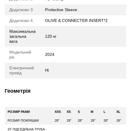
Додатково 3
Protective Sleeve
Додатково 4
OLIVE & CONNECTER INSERT*2
Максимальна
загальна
120 кг
вага
Модельний
2024
рік
Електричний
Ні
привід
Геометрія
РОЗМІР РАМИ
XXS
XS
S
M
L
XL
РОЗМІР ПОКРИШКИ
28"
28"
28"
28"
28"
28"
ST ПІДСЕДІЛЬНА ТРУБА