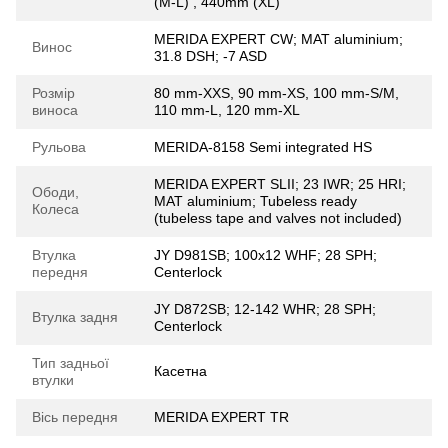
(M-L) , 440mm (XL)
MERIDA EXPERT CW; MAT aluminium;
Винос
31.8 DSH; -7 ASD
Розмір
80 mm-XXS, 90 mm-XS, 100 mm-S/M,
виноса
110 mm-L, 120 mm-XL
Рульова
MERIDA-8158 Semi integrated HS
MERIDA EXPERT SLII; 23 IWR; 25 HRI;
Ободи,
MAT aluminium; Tubeless ready
Колеса
(tubeless tape and valves not included)
Втулка
JY D981SB; 100x12 WHF; 28 SPH;
передня
Centerlock
JY D872SB; 12-142 WHR; 28 SPH;
Втулка задня
Centerlock
Тип задньої
Касетна
втулки
Вісь передня
MERIDA EXPERT TR