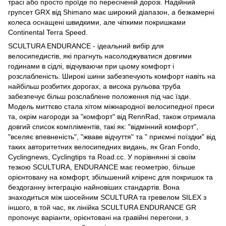
трасі або просто проїде по пересіченій дорозі. Надійний
групсет GRX від Shimano має широкий діапазон, а безкамерні
колеса оснащені швидкими, але чіпкими покришками
Continental Terra Speed.
SCULTURA ENDURANCE - ідеальний вибір для
велосипедистів, які прагнуть насолоджуватися довгими
годинами в сідлі, відчуваючи при цьому комфорт і
розслабленість. Широкі шини забезпечують комфорт навіть на
найбільш розбитих дорогах, а висока рульова труба
забезпечує більш розслаблене положення під час їзди.
Модель миттєво стала хітом міжнародної велосипедної преси
та, окрім нагороди за "комфорт" від RennRad, також отримала
довгий список компліментів, такі як: "відмінний комфорт",
"вселяє впевненість", "жваве відчуття" та " приємні поїздки" від
таких авторитетних велосипедних видань, як Gran Fondo,
Cyclingnews, Cyclingtips та Road.cc. У порівнянні зі своїм
тезкою SCULTURA, ENDURANCE має геометрію, більше
орієнтовану на комфорт, збільшений кліренс для покришок та
бездоганну інтеграцію найновіших стандартів. Вона
знаходиться між шосейним SCULTURA та гревелом SILEX з
іншого, в той час, як лінійка SCULTURA ENDURANCE GR
пропонує варіанти, орієнтовані на гравійні перегони, з