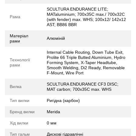
SCULTURA ENDURANCE LITE;
MATaluminium; 700x35C max./ 700x32C
Рама
(with fender) max. WHS; 100x12/ 142x12
AST; BB86 BBR
Матеріал
Алюміній
рами
Internal Cable Routing, Down Tube Exit,
Prolite 66 Triple Butted Aluminium, Hydro
Технології
Forming System, X-Taper Headtube,
рами
Smooth Welding, Di2 Ready, Removable
F-Mount, Wire Port
SCULTURA ENDURANCE CF3 DISC;
Вилка
MAT carbon; 700x35C max. WHS
Тип вилки
Ригідна (карбон)
Бренд вилки
Merida
Хід вилки
0 мм
Тип гальм
Дискові гідравлічні