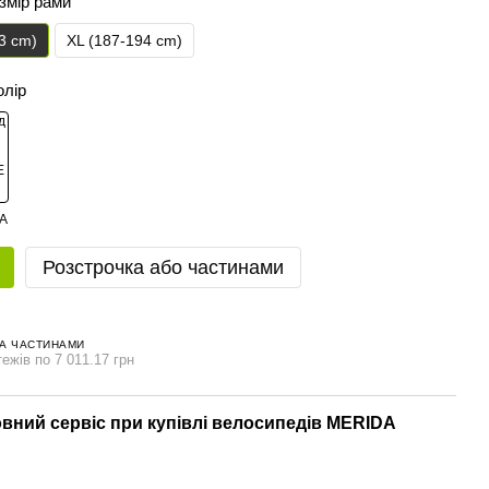
озмір рами
3 cm)
XL (187-194 cm)
олір
Розстрочка або частинами
А ЧАСТИНАМИ
ежів по 7 011.17 грн
вний сервіс при купівлі велосипедів MERIDA