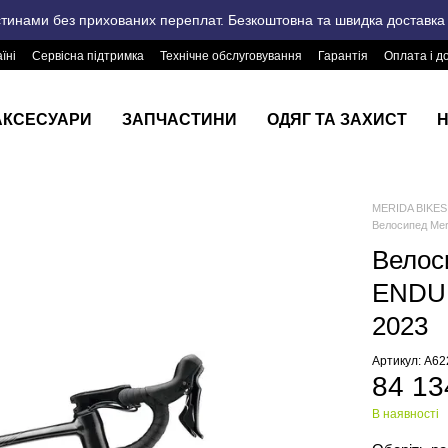
стинами без прихованих переплат. Безкоштовна та швидка доставка п
їні
Сервісна підтримка
Технічне обслуговування
Гарантія
Оплата і д
АКСЕСУАРИ
ЗАПЧАСТИНИ
ОДЯГ ТА ЗАХИСТ
Н
MERIDA BIKES 
Велосипед Mer
Велос
ENDURA
2023
Артикул: A6
84 13
В наявності