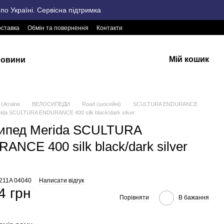
о Україні. Сервісна підтримка
оставка
Обмін та повернення
Контакти
Мій кошик
овини
Ukraine
ВЕЛОСИПЕДИ
Road (шосейні)
SCULTURA ENDURANCE
ida SCULTURA ENDURANCE 400 silk black/dark silver
ипед Merida SCULTURA
NCE 400 silk black/dark silver
2211A 04040
Написати відгук
4 грн
Порівняти
В бажання