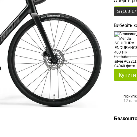
Оберіть р
S (168-17
Виберіть к
Купити
ПОКУПК
12 плат
Безкошто