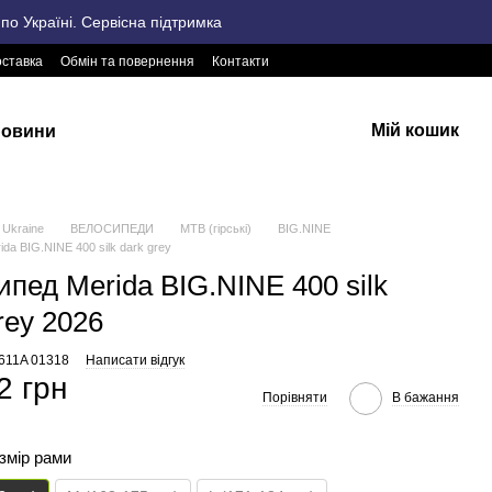
о Україні. Сервісна підтримка
оставка
Обмін та повернення
Контакти
Мій кошик
овини
Ukraine
ВЕЛОСИПЕДИ
MTB (гірські)
BIG.NINE
da BIG.NINE 400 silk dark grey
ипед Merida BIG.NINE 400 silk
rey 2026
2611A 01318
Написати відгук
2 грн
Порівняти
В бажання
озмір рами