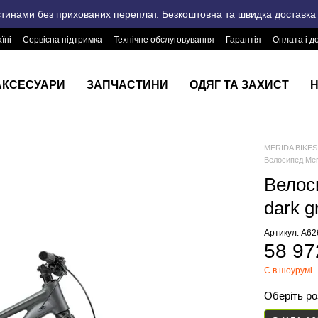
стинами без прихованих переплат. Безкоштовна та швидка доставка п
їні
Сервісна підтримка
Технічне обслуговування
Гарантія
Оплата і д
АКСЕСУАРИ
ЗАПЧАСТИНИ
ОДЯГ ТА ЗАХИСТ
Н
MERIDA BIKES 
Велосипед Meri
Велос
dark g
Артикул: A6
58 97
Є в шоурумі
Оберіть р