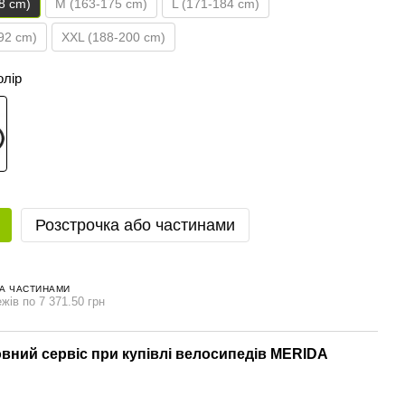
8 cm)
M (163-175 cm)
L (171-184 cm)
92 cm)
XXL (188-200 cm)
олір
Розстрочка або частинами
А ЧАСТИНАМИ
жів по 7 371.50 грн
вний сервіс при купівлі велосипедів MERIDA