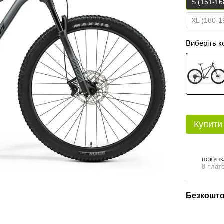
S (151-16
XL (180-1
Виберіть к
Купити
ПОКУПК
8 плате
Безкошто