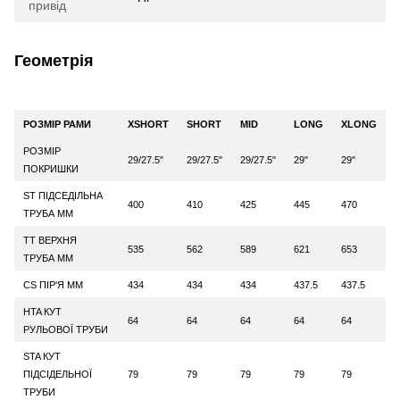
привід
Геометрія
РОЗМІР РАМИ
XSHORT
SHORT
MID
LONG
XLONG
РОЗМІР
29/27.5"
29/27.5"
29/27.5"
29"
29"
ПОКРИШКИ
ST ПІДСЕДІЛЬНА
400
410
425
445
470
ТРУБА ММ
TT ВЕРХНЯ
535
562
589
621
653
ТРУБА ММ
CS ПІР'Я ММ
434
434
434
437.5
437.5
HTA КУТ
64
64
64
64
64
РУЛЬОВОЇ ТРУБИ
STA КУТ
ПІДСІДЕЛЬНОЇ
79
79
79
79
79
ТРУБИ