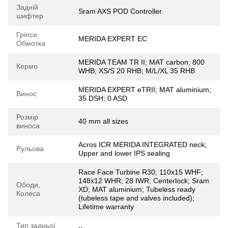
Задній
Sram AXS POD Controller
шифтер
Гріпси,
MERIDA EXPERT EC
Обмотка
MERIDA TEAM TR II; MAT carbon; 800
Кермо
WHB; XS/S 20 RHB; M/L/XL 35 RHB
MERIDA EXPERT eTRII; MAT aluminium;
Винос
35 DSH; 0 ASD
Розмір
40 mm all sizes
виноса
Acros ICR MERIDA INTEGRATED neck;
Рульова
Upper and lower IPS sealing
Race Face Turbine R30; 110x15 WHF;
148x12 WHR; 28 IWR; Centerlock; Sram
Ободи,
XD; MAT aluminium; Tubeless ready
Колеса
(tubeless tape and valves included);
Lifetime warranty
Тип задньої