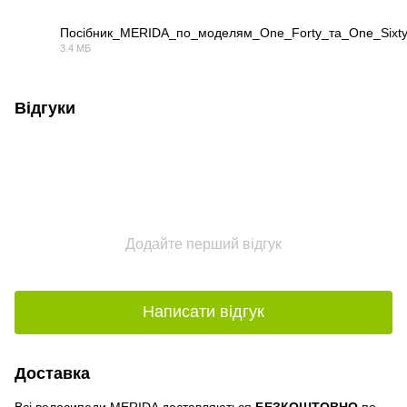
Посібник_MERIDA_по_моделям_One_Forty_та_One_Sixt
3.4 МБ
PDF
Відгуки
Додайте перший відгук
Написати відгук
Доставка
Всі велосипеди MERIDA доставляються
БЕЗКОШТОВНО
по