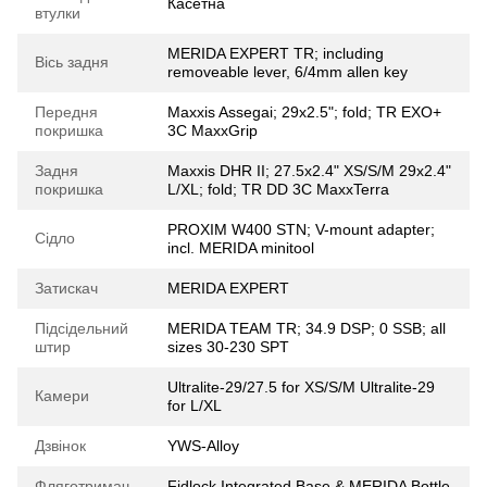
Касетна
втулки
MERIDA EXPERT TR; including
Вісь задня
removeable lever, 6/4mm allen key
Передня
Maxxis Assegai; 29x2.5"; fold; TR EXO+
покришка
3C MaxxGrip
Задня
Maxxis DHR II; 27.5x2.4" XS/S/M 29x2.4"
покришка
L/XL; fold; TR DD 3C MaxxTerra
PROXIM W400 STN; V-mount adapter;
Сідло
incl. MERIDA minitool
Затискач
MERIDA EXPERT
Підсідельний
MERIDA TEAM TR; 34.9 DSP; 0 SSB; all
штир
sizes 30-230 SPT
Ultralite-29/27.5 for XS/S/M Ultralite-29
Камери
for L/XL
Дзвінок
YWS-Alloy
Фляготримач
Fidlock Integrated Base & MERIDA Bottle