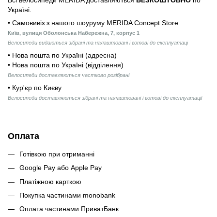
Україні.
• Самовивіз з нашого шоуруму MERIDA Concept Store
Київ, вулиця Оболонська Набережна, 7, корпус 1
Велосипеди видаються зібрані та налаштовані і готові до експлуатаці
• Нова пошта по Україні (адресна)
• Нова пошта по Україні (відділення)
Велосипеди доставляються частково розібрані
• Кур'єр по Києву
Велосипеди доставляються зібрані та налаштовані і готові до експлуатації
Оплата
Готівкою при отриманні
Google Pay або Apple Pay
Платіжною карткою
Покупка частинами monobank
Оплата частинами ПриватБанк