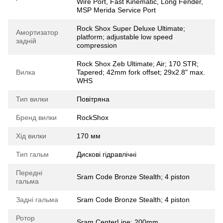
Wire Port, Fast Kinematic, Long Fender,
MSP Merida Service Port
Rock Shox Super Deluxe Ultimate;
Амортизатор
platform; adjustable low speed
задній
compression
Rock Shox Zeb Ultimate; Air; 170 STR;
Вилка
Tapered; 42mm fork offset; 29x2.8" max.
WHS
Тип вилки
Повітряна
Бренд вилки
RockShox
Хід вилки
170 мм
Тип гальм
Дискові гідравлічні
Передні
Sram Code Bronze Stealth; 4 piston
гальма
Задні гальма
Sram Code Bronze Stealth; 4 piston
Ротор
Sram CenterLine; 200mm