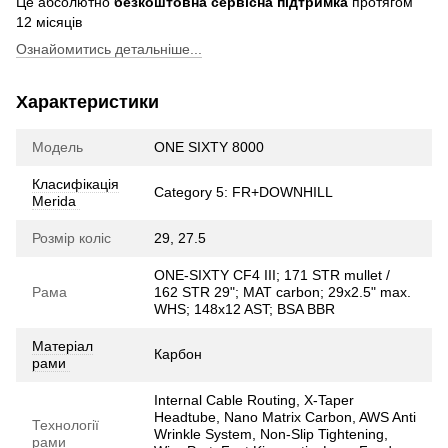
Це абсолютно
безкоштовна сервісна підтримка
протягом
12 місяців
Ознайомитись детальніше...
Характеристики
Модель
ONE SIXTY 8000
Класифікація
Category 5: FR+DOWNHILL
Merida
Розмір коліс
29, 27.5
ONE-SIXTY CF4 III; 171 STR mullet /
Рама
162 STR 29"; MAT carbon; 29x2.5" max.
WHS; 148x12 AST; BSA BBR
Матеріал
Карбон
рами
Internal Cable Routing, X-Taper
Headtube, Nano Matrix Carbon, AWS Anti
Технології
Wrinkle System, Non-Slip Tightening,
рами