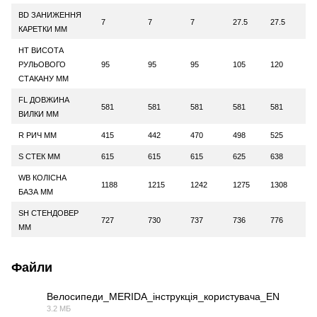
BD ЗАНИЖЕННЯ
7
7
7
27.5
27.5
КАРЕТКИ ММ
HT ВИСОТА
РУЛЬОВОГО
95
95
95
105
120
СТАКАНУ ММ
FL ДОВЖИНА
581
581
581
581
581
ВИЛКИ ММ
R РИЧ ММ
415
442
470
498
525
S СТЕК ММ
615
615
615
625
638
WB КОЛІСНА
1188
1215
1242
1275
1308
БАЗА ММ
SH СТЕНДОВЕР
727
730
737
736
776
ММ
Файли
Велосипеди_MERIDA_інструкція_користувача_EN
3.2 МБ
PDF