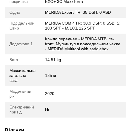
покришка
EXO+ 3C MaxxTerra
Сідло
MERIDA Expert TR; 35 DSH; 0 ASD
Підсідельний
MERIDA COMP TR; 30.9 DSP; 0 SSB; S:
штир
100 SPT - M/L/XL 125 SPT;
Крыло переднее - MERIDA MTB lite-
Додатково 1
front, Мультитул в подседельном чехле
- MERIDA Multitool with saddlebox
Вага
14.51 kg
Максимальна
загальна
135 кг
вага
Модельний
2020
рік
Електричний
Ні
привід
Відгуки