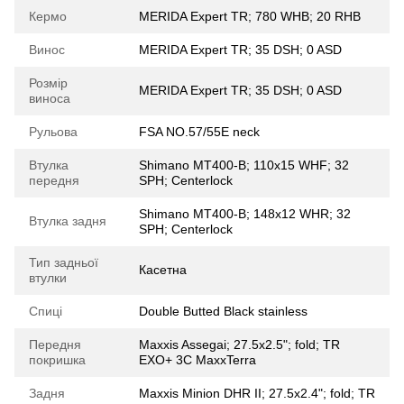
Кермо
MERIDA Expert TR; 780 WHB; 20 RHB
Винос
MERIDA Expert TR; 35 DSH; 0 ASD
Розмір
MERIDA Expert TR; 35 DSH; 0 ASD
виноса
Рульова
FSA NO.57/55E neck
Втулка
Shimano MT400-B; 110x15 WHF; 32
передня
SPH; Centerlock
Shimano MT400-B; 148x12 WHR; 32
Втулка задня
SPH; Centerlock
Тип задньої
Касетна
втулки
Спиці
Double Butted Black stainless
Передня
Maxxis Assegai; 27.5x2.5"; fold; TR
покришка
EXO+ 3C MaxxTerra
Задня
Maxxis Minion DHR II; 27.5x2.4"; fold; TR