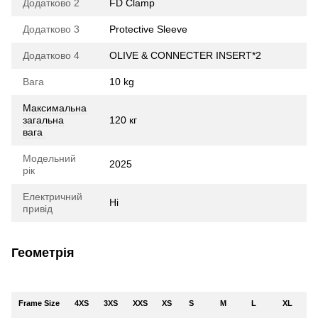
Додатково 2
FD Clamp
Додатково 3
Protective Sleeve
Додатково 4
OLIVE & CONNECTER INSERT*2
Вага
10 kg
Максимальна
загальна
120 кг
вага
Модельний
2025
рік
Електричний
Ні
привід
Геометрія
Frame Size
4XS
3XS
XXS
XS
S
M
L
XL