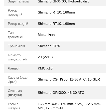
Задні гальма
Shimano GRX400; Hydraulic disc
Ротор
Shimano RT10; 160mm
передній
Ротор задній
Shimano RT10; 160mm
Тип
Механічна
трансмісії
Трансмісія
Shimano GRX
Кількість
20 (2x10)
швидкостей
Ланцюг
KMC X10
Касета (задні
Shimano CS-HG50; 11-36 ATC; 10 GER
зірки)
Система
Shimano GRX600; 46-30 ATC
(шатуни)
Розмір
165 mm-XXS, 170 mm-XS/S, 172.5 mm-
шатунів
M/L, 175 mm-XL