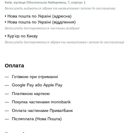
Київ, вулиця Оболонська Набережна, 7, корпус 1
Велосипеди видаються зібрані та налаштовані і готові до експлуатаці
• Нова пошта по Україні (адресна)
• Нова пошта по Україні (відділення)
Велосипеди доставляються частково розібрані
• Кур'єр по Києву
Велосипеди доставляються зібрані та налаштовані і готові до експлуатації
Оплата
Готівкою при отриманні
Google Pay або Apple Pay
Платіжною карткою
Покупка частинами monobank
Оплата частинами ПриватБанк
Післяплата (Нова Пошта)