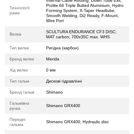
Internal Cable Routing, Down Tube Exit,
Prolite 66 Triple Butted Aluminium, Hydro
Технології
Forming System, X-Taper Headtube,
рами
Smooth Welding, Di2 Ready, F-Mount,
Wire Port
SCULTURA ENDURANCE CF3 DISC;
Вилка
MAT carbon; 700x35C max. WHS
Тип вилки
Ригідна (карбон)
Бренд вилки
Merida
Хід вилки
0 мм
Тип гальм
Дискові гідравлічні
Бренд гальм
Shimano
Гальмівна
Shimano GRX400
ручка
Передні
Shimano GRX400; Hydraulic disc
гальма