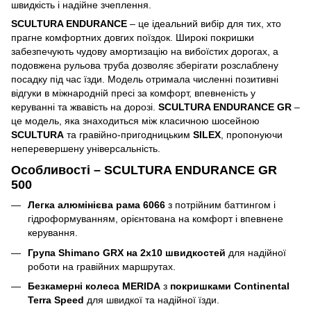
швидкість і надійне зчеплення.
SCULTURA ENDURANCE
– це ідеальний вибір для тих, хто
прагне комфортних довгих поїздок. Широкі покришки
забезпечують чудову амортизацію на вибоїстих дорогах, а
подовжена рульова труба дозволяє зберігати розслаблену
посадку під час їзди. Модель отримала численні позитивні
відгуки в міжнародній пресі за комфорт, впевненість у
керуванні та жвавість на дорозі.
SCULTURA ENDURANCE GR
–
це модель, яка знаходиться між класичною шосейною
SCULTURA
та гравійно-пригодницьким
SILEX
, пропонуючи
неперевершену універсальність.
Особливості –
SCULTURA ENDURANCE GR
500
Легка алюмінієва рама 6066
з потрійним баттингом і
гідроформуванням, орієнтована на комфорт і впевнене
керування.
Група Shimano GRX на 2x10 швидкостей
для надійної
роботи на гравійних маршрутах.
Безкамерні колеса MERIDA
з
покришками Continental
Terra Speed
для швидкої та надійної їзди.