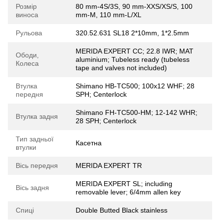
Розмір
80 mm-4S/3S, 90 mm-XXS/XS/S, 100
виноса
mm-M, 110 mm-L/XL
Рульова
320.52.631 SL18 2*10mm, 1*2.5mm
MERIDA EXPERT CC; 22.8 IWR; MAT
Ободи,
aluminium; Tubeless ready (tubeless
Колеса
tape and valves not included)
Втулка
Shimano HB-TC500; 100x12 WHF; 28
передня
SPH; Centerlock
Shimano FH-TC500-HM; 12-142 WHR;
Втулка задня
28 SPH; Centerlock
Тип задньої
Касетна
втулки
Вісь передня
MERIDA EXPERT TR
MERIDA EXPERT SL; including
Вісь задня
removable lever; 6/4mm allen key
Спиці
Double Butted Black stainless