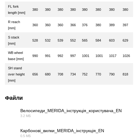
FL fork
380
380
380
380
380
380
380
380
length [mm]
R reach
360
360
360
366
376
380
389
397
[mm]
S stack
528
532
539
552
565
584
603
629
[mm]
WB wheel
990
991
992
997
1001
1001
1017
1026
base [mm]
SH stand
over height
656
680
708
734
752
770
790
818
[mm]
Файли
Велосипеди_MERIDA_інструкція_користувача_EN
3.2 МБ
PDF
Карбонові_вилки_MERIDA_інструкція_EN
0.5 МБ