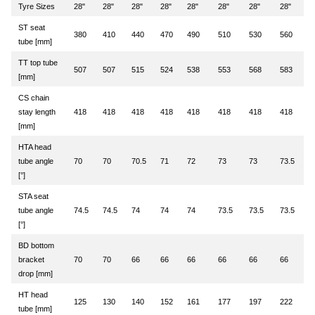
Tyre Sizes
28"
28"
28"
28"
28"
28"
28"
28"
ST seat
380
410
440
470
490
510
530
560
tube [mm]
TT top tube
507
507
515
524
538
553
568
583
[mm]
CS chain
stay length
418
418
418
418
418
418
418
418
[mm]
HTA head
tube angle
70
70
70.5
71
72
73
73
73.5
[°]
STA seat
tube angle
74.5
74.5
74
74
74
73.5
73.5
73.5
[°]
BD bottom
bracket
70
70
66
66
66
66
66
66
drop [mm]
HT head
125
130
140
152
161
177
197
222
tube [mm]