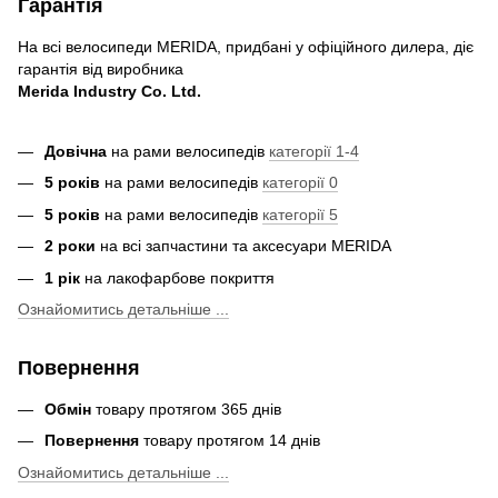
Гарантія
На всі велосипеди MERIDA, придбані у офіційного дилера, діє
гарантія від виробника
Merida Industry Co. Ltd.
Довічна
на рами велосипедів
категорії 1-4
5 років
на рами велосипедів
категорії 0
5 років
на рами велосипедів
категорії 5
2 роки
на всі запчастини та аксесуари MERIDA
1 рік
на лакофарбове покриття
Ознайомитись детальніше ...
Повернення
Обмін
товару протягом 365 днів
Повернення
товару протягом 14 днів
Ознайомитись детальніше ...