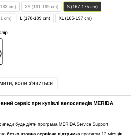
-163 cm)
XS (161-169 cm)
S (167-175 cm)
81 cm)
L (178-189 cm)
XL (185-197 cm)
олір
мити, коли з'явиться
вний сервіс при купівлі велосипедів MERIDA
осипеди буде діяти програма MERIDA Service Support
тно
безкоштовна сервісна підтримка
протягом 12 місяців