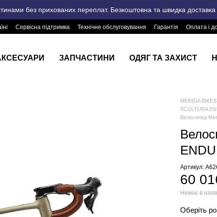
стинами без прихованих переплат. Безкоштовна та швидка доставка п
їні
Сервісна підтримка
Технічне обслуговування
Гарантія
Оплата і д
АКСЕСУАРИ
ЗАПЧАСТИНИ
ОДЯГ ТА ЗАХИСТ
Н
MERIDA BIKES 
SCULTURA E
Велосипед Me
Велос
ENDUR
Артикул: A6
60 01
Немає в наяв
Оберіть р