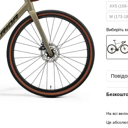
XXS (158
M (173-1
Виберіть к
Повідо
Безкошто
На всі вел
Це абсолю