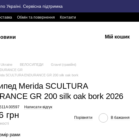
о Україні. Сервісна підтримка
оставка
Обмін та повернення
Контакти
Мій кошик
овини
Ukraine
ВЕЛОСИПЕДИ
Gravel (гравійні)
NDURANCE GR
rida SCULTURA ENDURANCE GR 200 silk oak bork
ипед Merida SCULTURA
ANCE GR 200 silk oak bork 2026
2611A 00597
Написати відгук
6 грн
Порівняти
В бажання
ності
озмір рами