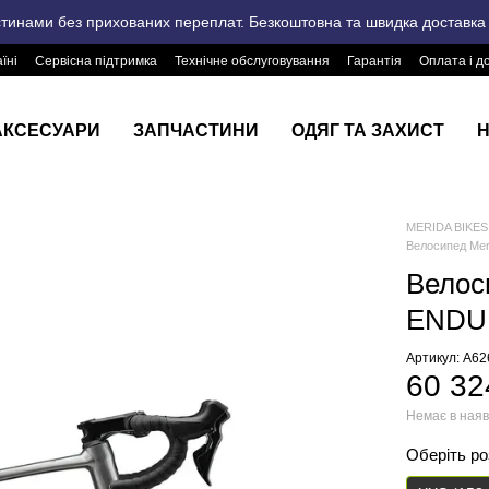
стинами без прихованих переплат. Безкоштовна та швидка доставка п
їні
Сервісна підтримка
Технічне обслуговування
Гарантія
Оплата і д
АКСЕСУАРИ
ЗАПЧАСТИНИ
ОДЯГ ТА ЗАХИСТ
Н
MERIDA BIKES 
Велосипед Me
Велос
ENDUR
Артикул: A6
60 32
Немає в наяв
Оберіть р