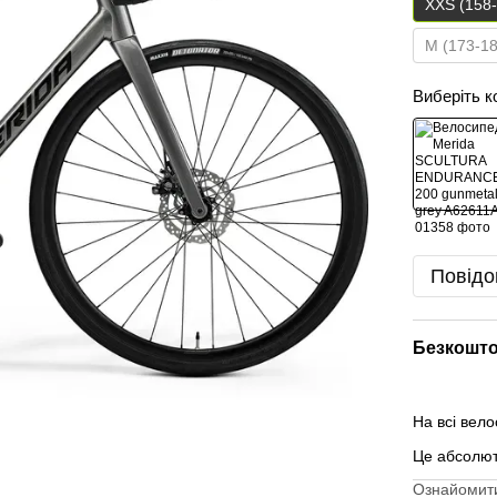
XXS (158
M (173-1
Виберіть к
Повідо
Безкошто
На всі вел
Це абсолю
Ознайомити