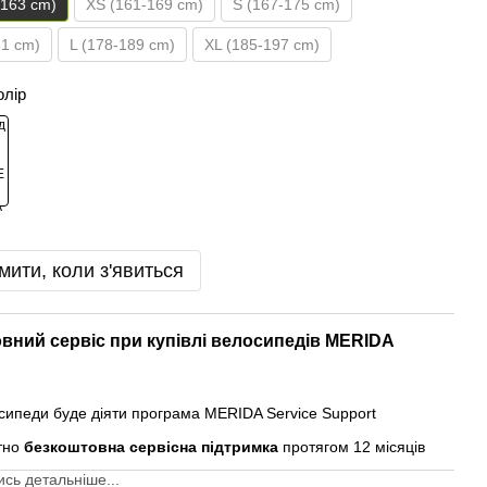
-163 cm)
XS (161-169 cm)
S (167-175 cm)
81 cm)
L (178-189 cm)
XL (185-197 cm)
олір
мити, коли з'явиться
вний сервіс при купівлі велосипедів MERIDA
осипеди буде діяти програма MERIDA Service Support
тно
безкоштовна сервісна підтримка
протягом 12 місяців
сь детальніше...