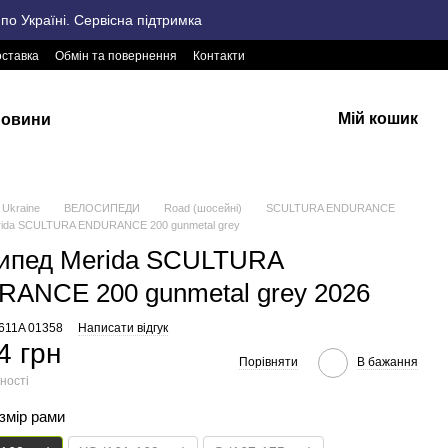
о Україні. Сервісна підтримка
оставка
Обмін та повернення
Контакти
Мій кошик
овини
Ukraine
ВЕЛОСИПЕДИ
Road (шосейні)
SCULTURA ENDURANCE
rida SCULTURA ENDURANCE 200 gunmetal grey
ипед Merida SCULTURA
ANCE 200 gunmetal grey 2026
2611A 01358
Написати відгук
4 грн
Порівняти
В бажання
ності
озмір рами