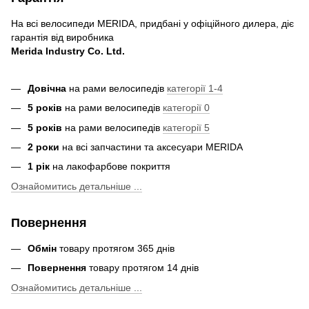
На всі велосипеди MERIDA, придбані у офіційного дилера, діє
гарантія від виробника
Merida Industry Co. Ltd.
Довічна
на рами велосипедів
категорії 1-4
5 років
на рами велосипедів
категорії 0
5 років
на рами велосипедів
категорії 5
2 роки
на всі запчастини та аксесуари MERIDA
1 рік
на лакофарбове покриття
Ознайомитись детальніше ...
Повернення
Обмін
товару протягом 365 днів
Повернення
товару протягом 14 днів
Ознайомитись детальніше ...