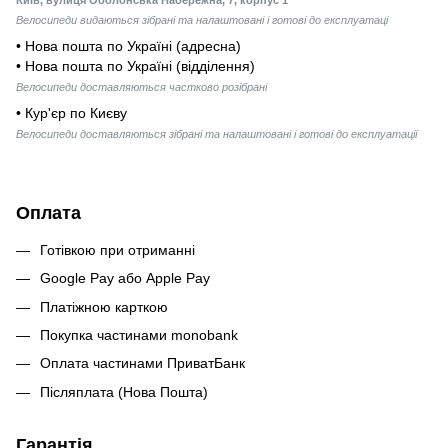
Велосипеди видаються зібрані та налаштовані і готові до експлуатаці
• Нова пошта по Україні (адресна)
• Нова пошта по Україні (відділення)
Велосипеди доставляються частково розібрані
• Кур'єр по Києву
Велосипеди доставляються зібрані та налаштовані і готові до експлуатації
Оплата
Готівкою при отриманні
Google Pay або Apple Pay
Платіжною карткою
Покупка частинами monobank
Оплата частинами ПриватБанк
Післяплата (Нова Пошта)
Гарантія