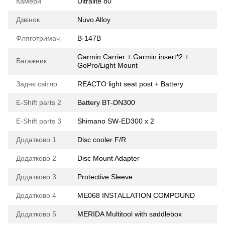
Камери
Ultralite 80
Дзвінок
Nuvo Alloy
Фляготримач
B-147B
Garmin Carrier + Garmin insert*2 +
Багажник
GoPro/Light Mount
Заднє світло
REACTO light seat post + Battery
E-Shift parts 2
Battery BT-DN300
E-Shift parts 3
Shimano SW-ED300 x 2
Додатково 1
Disc cooler F/R
Додатково 2
Disc Mount Adapter
Додатково 3
Protective Sleeve
Додатково 4
ME068 INSTALLATION COMPOUND
Додатково 5
MERIDA Multitool with saddlebox