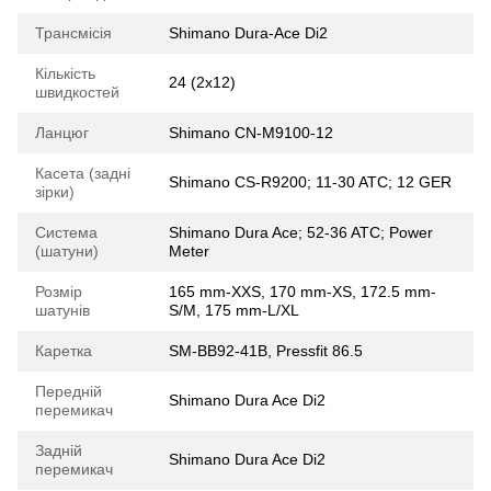
Трансмісія
Shimano Dura-Ace Di2
Кількість
24 (2x12)
швидкостей
Ланцюг
Shimano CN-M9100-12
Касета (задні
Shimano CS-R9200; 11-30 ATC; 12 GER
зірки)
Система
Shimano Dura Ace; 52-36 ATC; Power
(шатуни)
Meter
Розмір
165 mm-XXS, 170 mm-XS, 172.5 mm-
шатунів
S/M, 175 mm-L/XL
Каретка
SM-BB92-41B, Pressfit 86.5
Передній
Shimano Dura Ace Di2
перемикач
Задній
Shimano Dura Ace Di2
перемикач