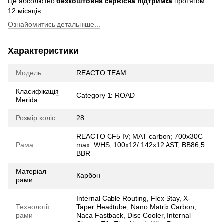
Це абсолютно
безкоштовна сервісна підтримка
протягом
12 місяців
Ознайомитись детальніше...
Характеристики
Модель
REACTO TEAM
Класифікація
Category 1: ROAD
Merida
Розмір коліс
28
REACTO CF5 IV; MAT carbon; 700x30C
Рама
max. WHS; 100x12/ 142x12 AST; BB86,5
BBR
Матеріал
Карбон
рами
Internal Cable Routing, Flex Stay, X-
Технології
Taper Headtube, Nano Matrix Carbon,
рами
Naca Fastback, Disc Cooler, Internal