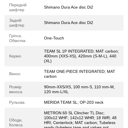
Передній
Shimano Dura Ace disc Di2
шифтер
Задній
Shimano Dura Ace disc Di2
шифтер
Гріпси,
One-Touch
Обмотка
TEAM SL 1P INTEGRATED; MAT carbon;
Кермо
400mm (XXS-XS), 420mm (S-M-L), 440
(XL)
TEAM ONE-PIECE INTEGRATED; MAT
Винос
carbon
Розмір
90mm-XXS/XS, 100 mm-S, 110 mm-M,
виноса
120 mm-L/XL
Рульова
MERIDA TEAM SL; OP-203 neck
METRON 60 SL Clincher TL Disc;
100x12 WHF; 142x12 WHR; 18 IWR; 48
Ободи,
HRI; Centerlock; MAT carbon; Tubeless
Колеса
ready (tubeless tape and valves not