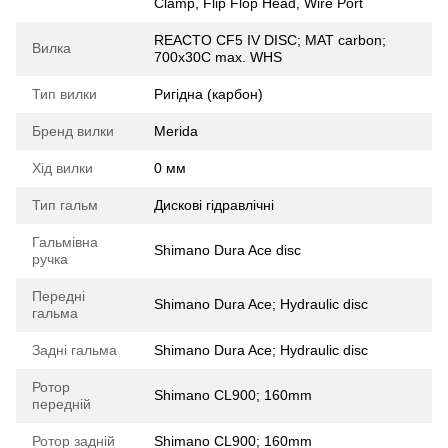
Clamp, Flip Flop Head, Wire Port
REACTO CF5 IV DISC; MAT carbon;
Вилка
700x30C max. WHS
Тип вилки
Ригідна (карбон)
Бренд вилки
Merida
Хід вилки
0 мм
Тип гальм
Дискові гідравлічні
Гальмівна
Shimano Dura Ace disc
ручка
Передні
Shimano Dura Ace; Hydraulic disc
гальма
Задні гальма
Shimano Dura Ace; Hydraulic disc
Ротор
Shimano CL900; 160mm
передній
Ротор задній
Shimano CL900; 160mm