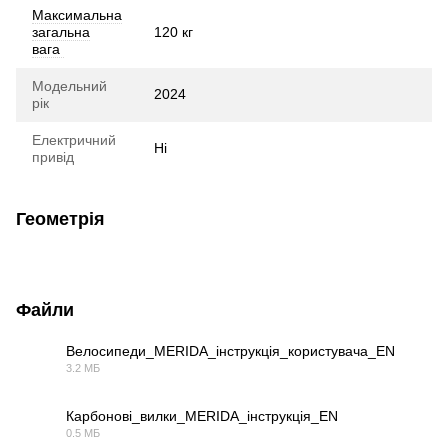
Максимальна
загальна
120 кг
вага
Модельний
2024
рік
Електричний
Ні
привід
Геометрія
Файли
Велосипеди_MERIDA_інструкція_користувача_EN
3.2 МБ
PDF
Карбонові_вилки_MERIDA_інструкція_EN
0.5 МБ
PDF