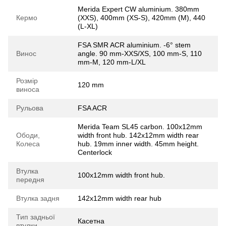
Merida Expert CW aluminium. 380mm
Кермо
(XXS), 400mm (XS-S), 420mm (M), 440
(L-XL)
FSA SMR ACR aluminium. -6° stem
Винос
angle. 90 mm-XXS/XS, 100 mm-S, 110
mm-M, 120 mm-L/XL
Розмір
120 mm
виноса
Рульова
FSA ACR
Merida Team SL45 carbon. 100x12mm
Ободи,
width front hub. 142x12mm width rear
Колеса
hub. 19mm inner width. 45mm height.
Centerlock
Втулка
100x12mm width front hub.
передня
Втулка задня
142x12mm width rear hub
Тип задньої
Касетна
втулки