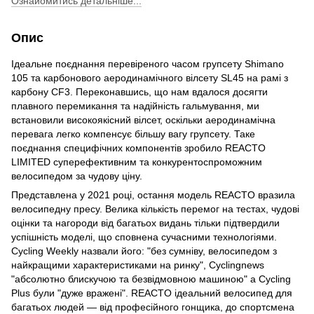
Ознайомитись детальніше...
Опис
Ідеальне поєднання перевіреного часом групсету Shimano
105 та карбонового аеродинамічного вілсету SL45 на рамі з
карбону CF3. Переконавшись, що нам вдалося досягти
плавного перемикання та надійність гальмування, ми
встановили високоякісний вілсет, оскільки аеродинамічна
перевага легко компенсує більшу вагу групсету. Таке
поєднання специфічних компонентів зробило REACTO
LIMITED суперефективним та конкурентоспроможним
велосипедом за чудову ціну.
Представлена у 2021 році, остання модель REACTO вразила
велосипедну пресу. Велика кількість перемог на тестах, чудові
оцінки та нагороди від багатьох видань тільки підтвердили
успішність моделі, що сповнена сучасними технологіями.
Cycling Weekly назвали його: "без сумніву, велосипедом з
найкращими характеристиками на ринку", Cyclingnews
"абсолютно блискучою та безвідмовною машиною" а Cycling
Plus були "дуже вражені". REACTO ідеальний велосипед для
багатьох людей — від професійного гонщика, до спортсмена