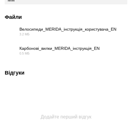
Файли
Велосипеди_MERIDA_інструкція_користувача_EN
3.2 МБ
PDF
Карбонові_вилки_MERIDA_інструкція_EN
0.5 МБ
PDF
Відгуки
Додайте перший відгук