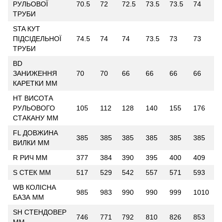
РУЛЬОВОЇ
70.5
72
72.5
73.5
73.5
74
ТРУБИ
STA КУТ
ПІДСІДЕЛЬНОЇ
74.5
74
74
73.5
73
73
ТРУБИ
BD
ЗАНИЖЕННЯ
70
70
66
66
66
66
КАРЕТКИ ММ
HT ВИСОТА
РУЛЬОВОГО
105
112
128
140
155
176
СТАКАНУ ММ
FL ДОВЖИНА
385
385
385
385
385
385
ВИЛКИ ММ
R РИЧ ММ
377
384
390
395
400
409
S СТЕК ММ
517
529
542
557
571
593
WB КОЛІСНА
985
983
990
990
999
1010
БАЗА ММ
SH СТЕНДОВЕР
746
771
792
810
826
853
ММ