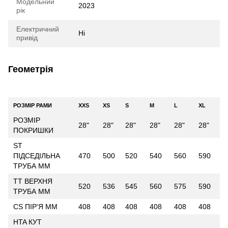
Модельний
2023
рік
Електричний
Ні
привід
Геометрія
РОЗМІР РАМИ
XXS
XS
S
M
L
XL
РОЗМІР
28"
28"
28"
28"
28"
28"
ПОКРИШКИ
ST
ПІДСЕДІЛЬНА
470
500
520
540
560
590
ТРУБА ММ
TT ВЕРХНЯ
520
536
545
560
575
590
ТРУБА ММ
CS ПІР'Я ММ
408
408
408
408
408
408
HTA КУТ