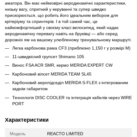
аматора. Він має неймовірні аеродинамічні характеристики,
низьку вагу, спритний у керуванні та супер швидко
прискорюється, що робить його ідеальним вибором для
крітеріуму та спринтерів. І в той самий час, це
найкомфортніший у своєму класі велосипед, який надає
аеродинамічну перевагу навіть на бруківці — або серед
дорожніх ям на вашому улюбленому тренувальному маршруті.
Легка карбонова рама CF3 (приблизно 1,150 г у розмірі М)
11-швидкісний групсет Shimano 105
Винос FSA ACR SMR, кермо MERIDA EXPERT CW
Карбоновий вілсет MERIDA TEAM SL45
Карбоновий аеропідседіл MERIDA S-FLEX з інтегрованим
заднім габаритом
Технологія DISC COOLER та інтеграція кабелів через WIRE
PORT
Характеристики
Модель
REACTO LIMITED