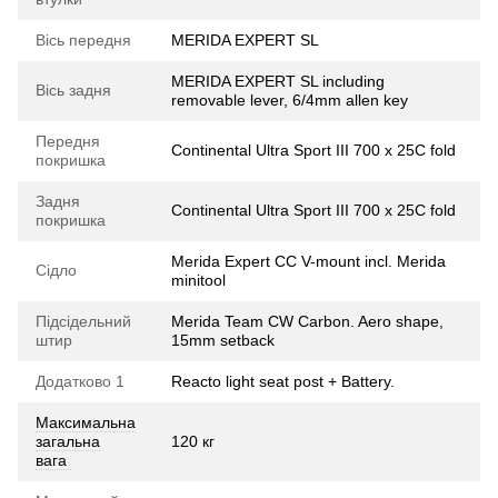
Вісь передня
MERIDA EXPERT SL
MERIDA EXPERT SL including
Вісь задня
removable lever, 6/4mm allen key
Передня
Continental Ultra Sport III 700 x 25C fold
покришка
Задня
Continental Ultra Sport III 700 x 25C fold
покришка
Merida Expert CC V-mount incl. Merida
Сідло
minitool
Підсідельний
Merida Team CW Carbon. Aero shape,
штир
15mm setback
Додатково 1
Reacto light seat post + Battery.
Максимальна
загальна
120 кг
вага