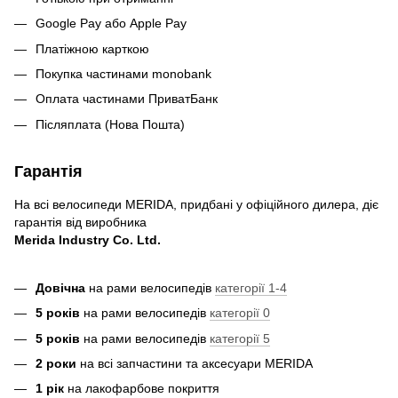
Google Pay або Apple Pay
Платіжною карткою
Покупка частинами monobank
Оплата частинами ПриватБанк
Післяплата (Нова Пошта)
Гарантія
На всі велосипеди MERIDA, придбані у офіційного дилера, діє
гарантія від виробника
Merida Industry Co. Ltd.
Довічна
на рами велосипедів
категорії 1-4
5 років
на рами велосипедів
категорії 0
5 років
на рами велосипедів
категорії 5
2 роки
на всі запчастини та аксесуари MERIDA
1 рік
на лакофарбове покриття