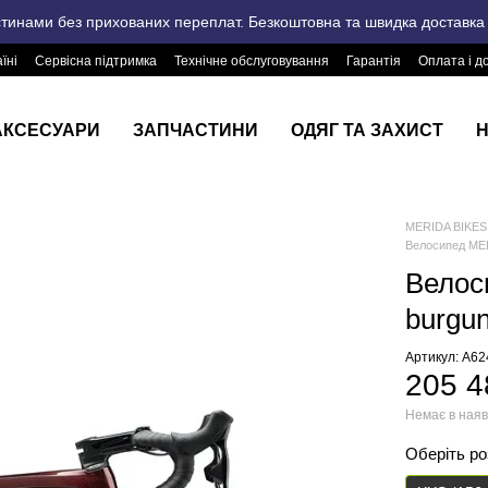
стинами без прихованих переплат. Безкоштовна та швидка доставка п
їні
Сервісна підтримка
Технічне обслуговування
Гарантія
Оплата і д
АКСЕСУАРИ
ЗАПЧАСТИНИ
ОДЯГ ТА ЗАХИСТ
Н
MERIDA BIKES 
Велосипед MER
Велос
burgun
Артикул: A6
205 4
Немає в наяв
Оберіть р