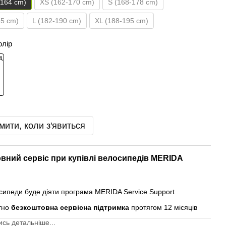
-164 cm)
XS (162-170 cm)
S (168-178 cm)
85 cm)
L (182-190 cm)
XL (188-195 cm)
олір
мити, коли з'явиться
вний сервіс при купівлі велосипедів MERIDA
осипеди буде діяти програма MERIDA Service Support
тно
безкоштовна сервісна підтримка
протягом 12 місяців
сь детальніше...