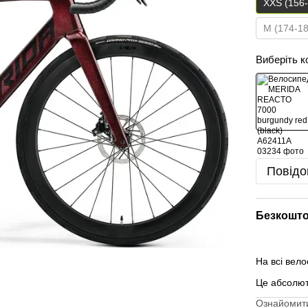
XXS (156
M (174-1
Виберіть к
Повідо
Безкошто
На всі вел
Це абсолю
Ознайомити