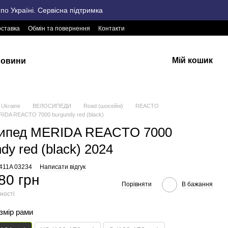
о Україні. Сервісна підтримка
оставка
Обмін та повернення
Контакти
Мій кошик
овини
Ukraine
ВЕЛОСИПЕДИ
Road (шосейні)
REACTO
IDA REACTO 7000 burgundy red (black)
ипед MERIDA REACTO 7000
dy red (black) 2024
2411A 03234
Написати відгук
80 грн
Порівняти
В бажання
ності
озмір рами