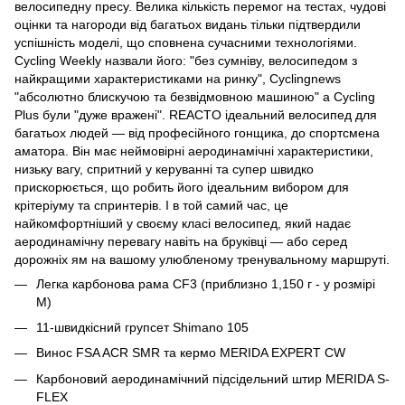
велосипедну пресу. Велика кількість перемог на тестах, чудові
оцінки та нагороди від багатьох видань тільки підтвердили
успішність моделі, що сповнена сучасними технологіями.
Cycling Weekly назвали його: "без сумніву, велосипедом з
найкращими характеристиками на ринку", Cyclingnews
"абсолютно блискучою та безвідмовною машиною" а Cycling
Plus були "дуже вражені". REACTO ідеальний велосипед для
багатьох людей — від професійного гонщика, до спортсмена
аматора. Він має неймовірні аеродинамічні характеристики,
низьку вагу, спритний у керуванні та супер швидко
прискорюється, що робить його ідеальним вибором для
крітеріуму та спринтерів. І в той самий час, це
найкомфортніший у своєму класі велосипед, який надає
аеродинамічну перевагу навіть на бруківці — або серед
дорожніх ям на вашому улюбленому тренувальному маршруті.
Легка карбонова рама CF3 (приблизно 1,150 г - у розмірі
M)
11-швидкісний групсет Shimano 105
Винос FSA ACR SMR та кермо MERIDA EXPERT CW
Карбоновий аеродинамічний підсідельний штир MERIDA S-
FLEX