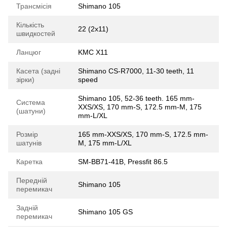
Трансмісія
Shimano 105
Кількість
22 (2x11)
швидкостей
Ланцюг
KMC X11
Касета (задні
Shimano CS-R7000, 11-30 teeth, 11
зірки)
speed
Shimano 105, 52-36 teeth. 165 mm-
Система
XXS/XS, 170 mm-S, 172.5 mm-M, 175
(шатуни)
mm-L/XL
Розмір
165 mm-XXS/XS, 170 mm-S, 172.5 mm-
шатунів
M, 175 mm-L/XL
Каретка
SM-BB71-41B, Pressfit 86.5
Передній
Shimano 105
перемикач
Задній
Shimano 105 GS
перемикач