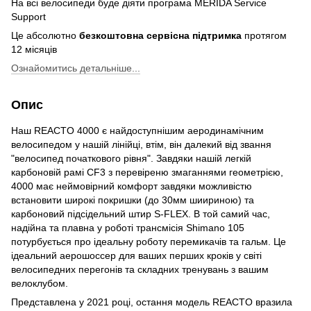
На всі велосипеди буде діяти програма MERIDA Service
Support
Це абсолютно
безкоштовна сервісна підтримка
протягом
12 місяців
Ознайомитись детальніше...
Опис
Наш REACTO 4000 є найдоступнішим аеродинамічним
велосипедом у нашій лінійці, втім, він далекий від звання
"велосипед початкового рівня". Завдяки нашій легкій
карбоновій рамі CF3 з перевіреню змаганнями геометрією,
4000 має неймовірний комфорт завдяки можливістю
встановити широкі покришки (до 30мм шиириною) та
карбоновий підсідельний штир S-FLEX. В той самий час,
надійна та плавна у роботі трансмісія Shimano 105
потурбується про ідеальну роботу перемикачів та гальм. Це
ідеальний аерошоссер для ваших перших кроків у світі
велосипедних перегонів та складних тренувань з вашим
велоклубом.
Представлена у 2021 році, остання модель REACTO вразила