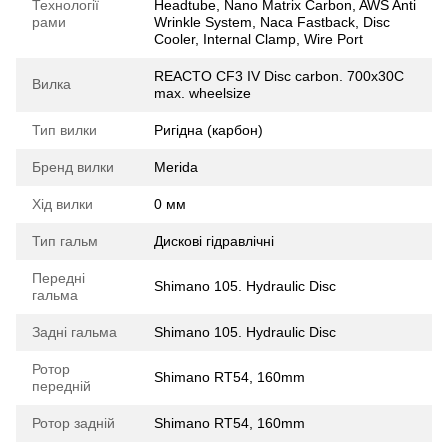
Технології
Headtube, Nano Matrix Carbon, AWS Anti
рами
Wrinkle System, Naca Fastback, Disc
Cooler, Internal Clamp, Wire Port
REACTO CF3 IV Disc carbon. 700x30C
Вилка
max. wheelsize
Тип вилки
Ригідна (карбон)
Бренд вилки
Merida
Хід вилки
0 мм
Тип гальм
Дискові гідравлічні
Передні
Shimano 105. Hydraulic Disc
гальма
Задні гальма
Shimano 105. Hydraulic Disc
Ротор
Shimano RT54, 160mm
передній
Ротор задній
Shimano RT54, 160mm