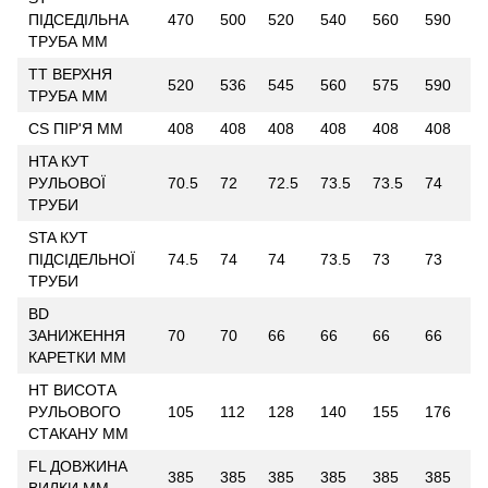
ПІДСЕДІЛЬНА
470
500
520
540
560
590
ТРУБА ММ
TT ВЕРХНЯ
520
536
545
560
575
590
ТРУБА ММ
CS ПІР'Я ММ
408
408
408
408
408
408
HTA КУТ
РУЛЬОВОЇ
70.5
72
72.5
73.5
73.5
74
ТРУБИ
STA КУТ
ПІДСІДЕЛЬНОЇ
74.5
74
74
73.5
73
73
ТРУБИ
BD
ЗАНИЖЕННЯ
70
70
66
66
66
66
КАРЕТКИ ММ
HT ВИСОТА
РУЛЬОВОГО
105
112
128
140
155
176
СТАКАНУ ММ
FL ДОВЖИНА
385
385
385
385
385
385
ВИЛКИ ММ