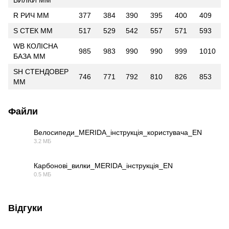
R РИЧ ММ
377
384
390
395
400
409
S СТЕК ММ
517
529
542
557
571
593
WB КОЛІСНА
985
983
990
990
999
1010
БАЗА ММ
SH СТЕНДОВЕР
746
771
792
810
826
853
ММ
Файли
Велосипеди_MERIDA_інструкція_користувача_EN
3.2 МБ
PDF
Карбонові_вилки_MERIDA_інструкція_EN
0.5 МБ
PDF
Відгуки