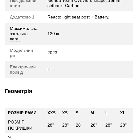
Підсідельний
Merida Team CW. Aero shape, 15mm
штир
setback. Carbon
Додатково 1
Reacto light seat post + Battery.
Максимальна
загальна
120 кг
вага
Модельний
2023
рік
Електричний
Ні
привід
Геометрія
РОЗМІР РАМИ
XXS
XS
S
M
L
XL
РОЗМІР
28"
28"
28"
28"
28"
28"
ПОКРИШКИ
ST