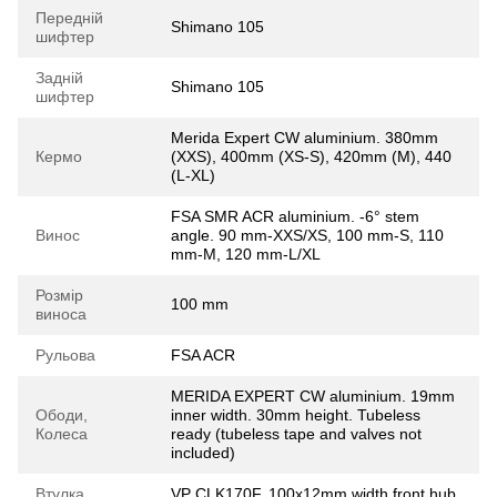
Передній
Shimano 105
шифтер
Задній
Shimano 105
шифтер
Merida Expert CW aluminium. 380mm
Кермо
(XXS), 400mm (XS-S), 420mm (M), 440
(L-XL)
FSA SMR ACR aluminium. -6° stem
Винос
angle. 90 mm-XXS/XS, 100 mm-S, 110
mm-M, 120 mm-L/XL
Розмір
100 mm
виноса
Рульова
FSA ACR
MERIDA EXPERT CW aluminium. 19mm
Ободи,
inner width. 30mm height. Tubeless
Колеса
ready (tubeless tape and valves not
included)
Втулка
VP CLK170F. 100x12mm width front hub,