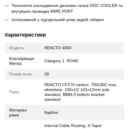
Технологія охолодження дискових гальм DISC COOLER та
внутрішня проводка WIRE PORT
Інтегрований у підсідельний штир задній габарит
Характеристики
Модель
REACTO 4000
Класифікація
Category 1: ROAD
Merida
Розмір коліс
28
REACTO CF3 IV carbon. 700x30C max.
wheelsize. 100x12/ 142x12mm axle
Рама
standard, BB86,5 bottom bracket
standard
Матеріал
Карбон
рами
Internal Cable Routing, X-Taper