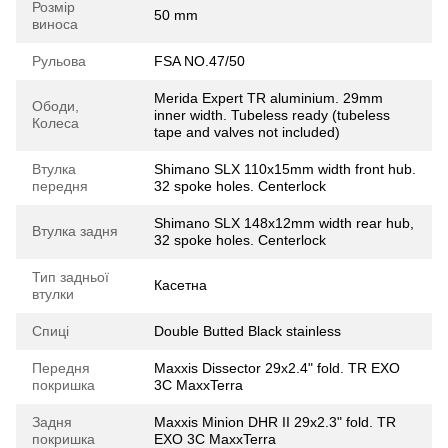
Розмір
50 mm
виноса
Рульова
FSA NO.47/50
Merida Expert TR aluminium. 29mm
Ободи,
inner width. Tubeless ready (tubeless
Колеса
tape and valves not included)
Втулка
Shimano SLX 110x15mm width front hub.
передня
32 spoke holes. Centerlock
Shimano SLX 148x12mm width rear hub,
Втулка задня
32 spoke holes. Centerlock
Тип задньої
Касетна
втулки
Спиці
Double Butted Black stainless
Передня
Maxxis Dissector 29x2.4" fold. TR EXO
покришка
3C MaxxTerra
Задня
Maxxis Minion DHR II 29x2.3" fold. TR
покришка
EXO 3C MaxxTerra