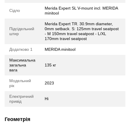
Merida Expert SL V-mount incl. MERIDA
Сідло
minitool
Merida Expert TR. 30.9mm diameter,
Підсідельний
0mm setback. S: 125mm travel seatpost
штир
- M 150mm travel seatpost - L/XL
170mm travel seatpost
Додатково 1
MERIDA minitool
Максимальна
загальна
135 кг
вага
Модельний
2023
рік
Електричний
Ні
привід
Геометрія