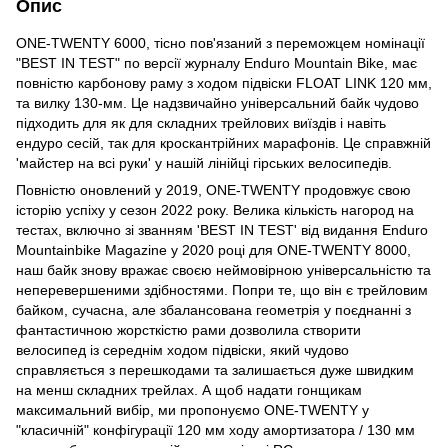
Опис
ONE-TWENTY 6000, тісно пов'язаний з переможцем номінації
"BEST IN TEST" по версії журналу Enduro Mountain Bike, має
повністю карбонову раму з ходом підвіски FLOAT LINK 120 мм,
та вилку 130-мм. Це надзвичайно універсальний байк чудово
підходить для як для складних трейлових виїздів і навіть
ендуро сесій, так для кроскантрійних марафонів. Це справжній
'майстер на всі руки' у нашій лінійці гірських велосипедів.
Повністю оновлений у 2019, ONE-TWENTY продовжує свою
історію успіху у сезон 2022 року. Велика кількість нагород на
тестах, включно зі званням 'BEST IN TEST' від видання Enduro
Mountainbike Magazine у 2020 році для ONE-TWENTY 8000,
наш байк знову вражає своєю неймовірною універсальністю та
неперевершеними здібностями. Попри те, що він є трейловим
байком, сучасна, але збалансована геометрія у поєднанні з
фантастичною жорсткістю рами дозволила створити
велосипед із середнім ходом підвіски, який чудово
справляється з перешкодами та залишається дуже швидким
на менш складних трейлах. А щоб надати гонщикам
максимальний вибір, ми пропонуємо ONE-TWENTY у
"класичній" конфігурації 120 мм ходу амортизатора / 130 мм