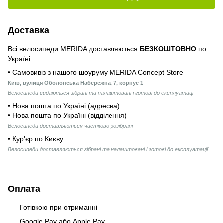
Доставка
Всі велосипеди MERIDA доставляються
БЕЗКОШТОВНО
по
Україні.
• Самовивіз з нашого шоуруму MERIDA Concept Store
Київ, вулиця Оболонська Набережна, 7, корпус 1
Велосипеди видаються зібрані та налаштовані і готові до експлуатаці
• Нова пошта по Україні (адресна)
• Нова пошта по Україні (відділення)
Велосипеди доставляються частково розібрані
• Кур'єр по Києву
Велосипеди доставляються зібрані та налаштовані і готові до експлуатації
Оплата
Готівкою при отриманні
Google Pay або Apple Pay