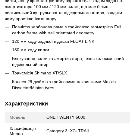
вилки, або у крос-кантрійному варіанті RC з ходом заднього
амортизатора 100 мм / 120 мм вилки, що має більш
вертикальний кут рульової та підсідельного штира, завдяки
чому простіше їхати вгору.
Повністю карбонова рама з трейловою геометрією Full
carbon frame with trail orientated geometry
120 мм ходу задньої підвіски FLOAT LINK
130 мм ходу вилки
Блокування вилки та амортизатора, плюс телескопічний
підсідельний штир
Трансмісія Shimano XT/SLX
Колеса 29 дюймів з трейловими покришками Maxxis
Dissector/Minion tyres
Характеристики
Модель
ONE TWENTY 6000
Класифікація
Category 3: XC+TRAIL
Merida