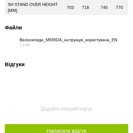
SH STAND OVER HEIGHT
703
718
745
770
[MM]
Файли
Велосипеди_MERIDA_інструкція_користувача_EN
3.2 МБ
PDF
Відгуки
Додайте перший відгук
Написати відгук