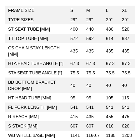
FRAME SIZE
S
M
L
XL
TYRE SIZES
29"
29"
29"
29"
ST SEAT TUBE [MM]
400
440
480
520
TT TOP TUBE [MM]
572
592
614
637
CS CHAIN STAY LENGTH
435
435
435
435
[MM]
HTA HEAD TUBE ANGLE [°]
67.3
67.3
67.3
67.3
STA SEAT TUBE ANGLE [°]
75.5
75.5
75.5
75.5
BD BOTTOM BRACKET
40
40
40
40
DROP [MM]
HT HEAD TUBE [MM]
95
95
105
115
FL FORK LENGTH [MM]
541
541
541
541
R REACH [MM]
415
435
455
475
S STACK [MM]
607
607
616
626
WB WHEEL BASE [MM]
1141
1160.7
1185
1208