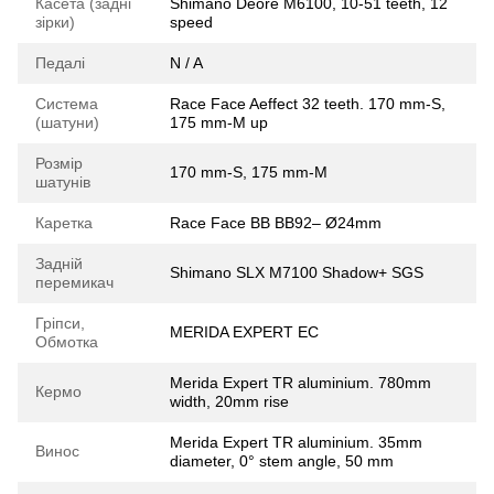
Касета (задні
Shimano Deore M6100, 10-51 teeth, 12
зірки)
speed
Педалі
N / A
Система
Race Face Aeffect 32 teeth. 170 mm-S,
(шатуни)
175 mm-M up
Розмір
170 mm-S, 175 mm-M
шатунів
Каретка
Race Face BB BB92– Ø24mm
Задній
Shimano SLX M7100 Shadow+ SGS
перемикач
Гріпси,
MERIDA EXPERT EC
Обмотка
Merida Expert TR aluminium. 780mm
Кермо
width, 20mm rise
Merida Expert TR aluminium. 35mm
Винос
diameter, 0° stem angle, 50 mm