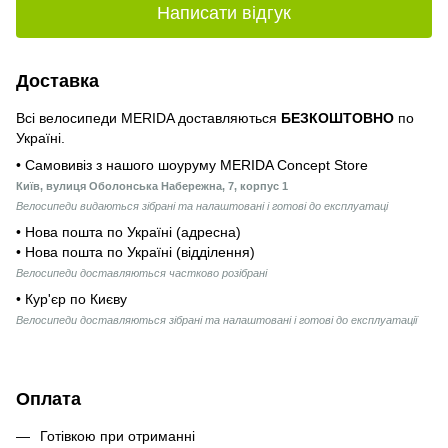
Написати відгук
Доставка
Всі велосипеди MERIDA доставляються
БЕЗКОШТОВНО
по
Україні.
• Самовивіз з нашого шоуруму MERIDA Concept Store
Київ, вулиця Оболонська Набережна, 7, корпус 1
Велосипеди видаються зібрані та налаштовані і готові до експлуатаці
• Нова пошта по Україні (адресна)
• Нова пошта по Україні (відділення)
Велосипеди доставляються частково розібрані
• Кур'єр по Києву
Велосипеди доставляються зібрані та налаштовані і готові до експлуатації
Оплата
Готівкою при отриманні