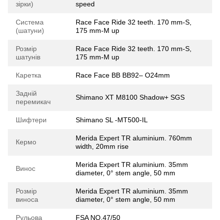
зірки)
speed
Система
Race Face Ride 32 teeth. 170 mm-S,
(шатуни)
175 mm-M up
Розмір
Race Face Ride 32 teeth. 170 mm-S,
шатунів
175 mm-M up
Каретка
Race Face BB BB92– O24mm
Задній
Shimano XT M8100 Shadow+ SGS
перемикач
Шифтери
Shimano SL -MT500-IL
Merida Expert TR aluminium. 760mm
Кермо
width, 20mm rise
Merida Expert TR aluminium. 35mm
Винос
diameter, 0° stem angle, 50 mm
Розмір
Merida Expert TR aluminium. 35mm
виноса
diameter, 0° stem angle, 50 mm
Рульова
FSA NO.47/50