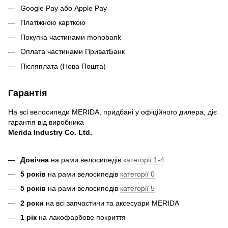
Google Pay або Apple Pay
Платіжною карткою
Покупка частинами monobank
Оплата частинами ПриватБанк
Післяплата (Нова Пошта)
Гарантія
На всі велосипеди MERIDA, придбані у офіційного дилера, діє
гарантія від виробника
Merida Industry Co. Ltd.
Довічна
на рами велосипедів
категорії 1-4
5 років
на рами велосипедів
категорії 0
5 років
на рами велосипедів
категорії 5
2 роки
на всі запчастини та аксесуари MERIDA
1 рік
на лакофарбове покриття