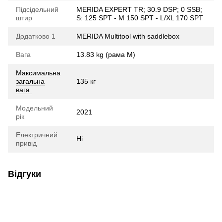
Підсідельний
MERIDA EXPERT TR; 30.9 DSP; 0 SSB;
штир
S: 125 SPT - M 150 SPT - L/XL 170 SPT
Додатково 1
MERIDA Multitool with saddlebox
Вага
13.83 kg (рама M)
Максимальна
загальна
135 кг
вага
Модельний
2021
рік
Електричний
Ні
привід
Відгуки