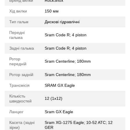
Бренд вилки
RockShox
Хід вилки
150 мм
Тип гальм
Дискові гідравлічні
Передні
Sram Code R; 4 piston
гальма
Задні гальма
Sram Code R; 4 piston
Ротор
Sram Centerline; 180mm
передній
Ротор задній
Sram Centerline; 180mm
Трансмісія
SRAM GX Eagle
Кількість
12 (1x12)
швидкостей
Ланцюг
Sram GX Eagle
Касета (задні
Sram XG-1275 Eagle; 10-52 ATC; 12
зірки)
GER