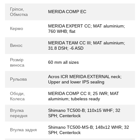
Гріпси,
MERIDA COMP EC
Обмотка
MERIDA EXPERT CC; MAT aluminium;
Кермо
760 WHB; flat
MERIDA TEAM CC III; MAT aluminium;
Винос
31.8 DSH; -6 ASD
Розмір
60 mm all sizes
виноса
Acros ICR MERIDA EXTERNAL neck;
Рульова
Upper and lower IPS sealing
Ободи,
MERIDA COMP CC II; 25 IWR; MAT
Колеса
aluminium; tubeless ready
Втулка
Shimano TC500-B; 110x15 WHF; 32
передня
SPH; Centerlock
Shimano TC500-MS-B; 148x12 WHR; 32
Втулка задня
SPH; Centerlock