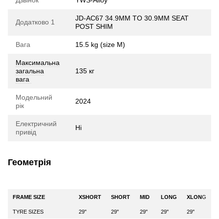
JD-AC67 34.9MM TO 30.9MM SEAT
Додатково 1
POST SHIM
Вага
15.5 kg (size M)
Максимальна
загальна
135 кг
вага
Модельний
2024
рік
Електричний
Ні
привід
Геометрія
FRAME SIZE
XSHORT
SHORT
MID
LONG
XLON
G
TYRE SIZES
29"
29"
29"
29"
29"