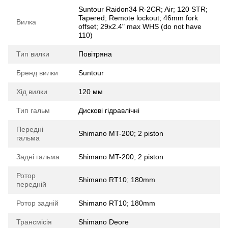
Suntour Raidon34 R-2CR; Air; 120 STR;
Tapered; Remote lockout; 46mm fork
Вилка
offset; 29x2.4" max WHS (do not have
110)
Тип вилки
Повітряна
Бренд вилки
Suntour
Хід вилки
120 мм
Тип гальм
Дискові гідравлічні
Передні
Shimano MT-200; 2 piston
гальма
Задні гальма
Shimano MT-200; 2 piston
Ротор
Shimano RT10; 180mm
передній
Ротор задній
Shimano RT10; 180mm
Трансмісія
Shimano Deore