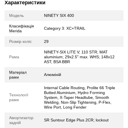
Характеристики
Модель
NINETY SIX 400
Класифікація
Category 3: XC+TRAIL
Merida
Розмір коліс
29
NINETY-SIX LITE V; 110 STR; MAT
Рама
aluminium; 29x2.5" max. WHS; 148x12
AST; BSA BBR
Матеріал
Алюміній
рами
Internal Cable Routing, Prolite 66 Triple
Butted Aluminium, Hydro Forming
Технології
System, X-Taper Headtube, Smooth
рами
Welding, Non-Slip Tightening, P-Flex,
Wire Port, Long Fender
Амортизатор
SR Suntour Edge Plus 2CR; lockout
задній