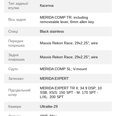
Тип задньої
Касетна
втулки
MERIDA COMP TR; including
Вісь задня
removeable lever, 6mm allen key
Спиці
Black stainless
Передня
Maxxis Rekon Race; 29x2.25"; wire
покришка
Задня
Maxxis Rekon Race; 29x2.25"; wire
покришка
Сідло
MERIDA COMP SL; V-mount
Затискач
MERIDA EXPERT
MERIDA EXPERT TR II; 34.9 DSP; 10
Підсідельний
SSB; XS/S: 150 SPT - M: 170 SPT -
штир
L/XL: 200 SPT
Камери
Ultralite-29
Дзвінок
YWS-Alloy