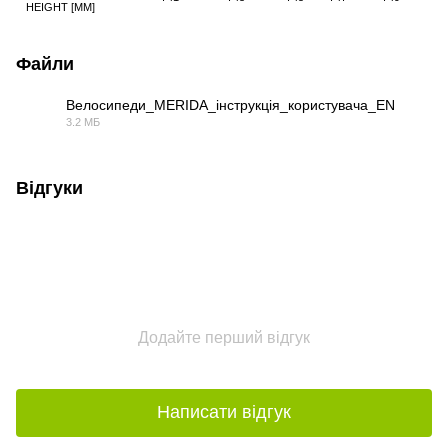
HEIGHT [MM]
Файли
Велосипеди_MERIDA_інструкція_користувача_EN
3.2 МБ
PDF
Відгуки
Додайте перший відгук
Написати відгук