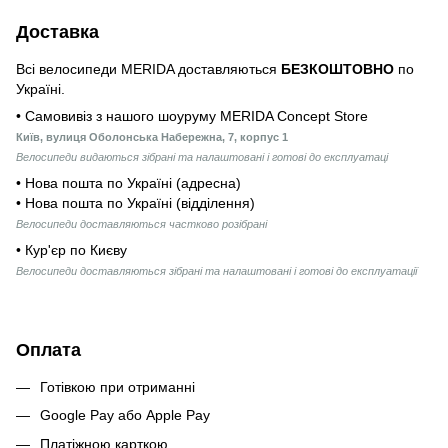
Доставка
Всі велосипеди MERIDA доставляються
БЕЗКОШТОВНО
по
Україні.
• Самовивіз з нашого шоуруму MERIDA Concept Store
Київ, вулиця Оболонська Набережна, 7, корпус 1
Велосипеди видаються зібрані та налаштовані і готові до експлуатаці
• Нова пошта по Україні (адресна)
• Нова пошта по Україні (відділення)
Велосипеди доставляються частково розібрані
• Кур'єр по Києву
Велосипеди доставляються зібрані та налаштовані і готові до експлуатації
Оплата
Готівкою при отриманні
Google Pay або Apple Pay
Платіжною карткою