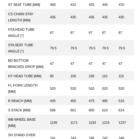
ST SEAT TUBE [MM]
400
410
425
445
470
CS CHAIN STAY
435
435
435
435
435
LENGTH [MM]
HTA HEAD TUBE
67
67
67
67
67
ANGLE [°]
STA SEAT TUBE
79.5
79.5
79.5
79.5
79.5
ANGLE [°]
BD BOTTOM
47
47
47
47
47
BRACKED DROP [MM]
HT HEAD TUBE [MM]
95
100
105
110
115
FL FORK LENGTH
520
520
520
520
520
[MM]
R REACH [MM]
435
455
475
495
515
S STACK [MM]
596
601
605
610
614
WB WHEEL BASE
1149
1171
1193
1215
1237
[MM]
SH STAND OVER
741
743
745
747
749