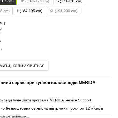
-167 cm)
XS (161-174 cm)
S (171-181 cm)
88 cm)
L (184-195 cm)
XL (191-200 cm)
олір
мити, коли з'явиться
вний сервіс при купівлі велосипедів MERIDA
осипеди буде діяти програма MERIDA Service Support
тно
безкоштовна сервісна підтримка
протягом 12 місяців
сь детальніше...