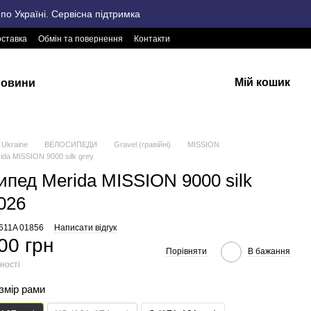
о Україні. Сервісна підтримка
оставка
Обмін та повернення
Контакти
Мій кошик
овини
Ukraine
ВЕЛОСИПЕДИ
Gravel (гравійні)
MISSION
ida MISSION 9000 silk grey
ипед Merida MISSION 9000 silk
026
2611A 01856
Написати відгук
00 грн
Порівняти
В бажання
ності
озмір рами