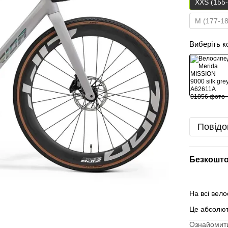
XXS (155
M (177-1
Виберіть к
Повідо
Безкошто
На всі вел
Це абсолю
Ознайомити