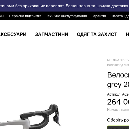
стинами без прихованих переплат. Безкоштовна та швидка доставка п
їні
Сервісна підтримка
Технічне обслуговування
Гарантія
Оплата і д
АКСЕСУАРИ
ЗАПЧАСТИНИ
ОДЯГ ТА ЗАХИСТ
Н
MERIDA BIKES 
Велосипед Mer
Велос
grey 2
Артикул: A6
264 0
Немає в наяв
Оберіть р