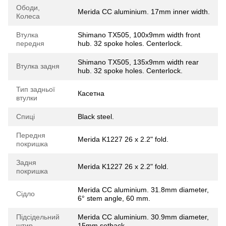
Ободи,
Merida CC aluminium. 17mm inner width.
Колеса
Втулка
Shimano TX505, 100x9mm width front
передня
hub. 32 spoke holes. Centerlock.
Shimano TX505, 135x9mm width rear
Втулка задня
hub. 32 spoke holes. Centerlock.
Тип задньої
Касетна
втулки
Спиці
Black steel.
Передня
Merida K1227 26 x 2.2" fold.
покришка
Задня
Merida K1227 26 x 2.2" fold.
покришка
Merida CC aluminium. 31.8mm diameter,
Сідло
6° stem angle, 60 mm.
Підсідельний
Merida CC aluminium. 30.9mm diameter,
штир
15mm setback.