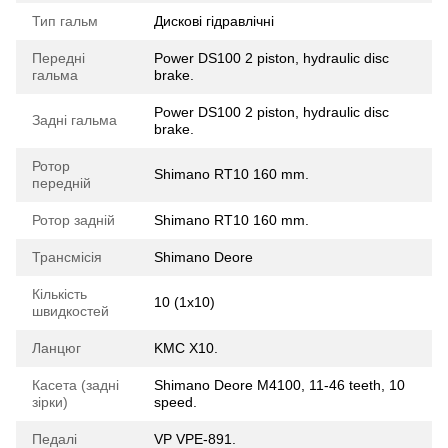
Тип гальм
Дискові гідравлічні
Передні
Power DS100 2 piston, hydraulic disc
гальма
brake.
Power DS100 2 piston, hydraulic disc
Задні гальма
brake.
Ротор
Shimano RT10 160 mm.
передній
Ротор задній
Shimano RT10 160 mm.
Трансмісія
Shimano Deore
Кількість
10 (1x10)
швидкостей
Ланцюг
KMC X10.
Касета (задні
Shimano Deore M4100, 11-46 teeth, 10
зірки)
speed.
Педалі
VP VPE-891.