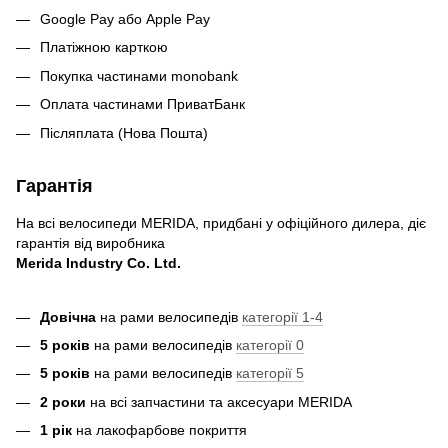
Google Pay або Apple Pay
Платіжною карткою
Покупка частинами monobank
Оплата частинами ПриватБанк
Післяплата (Нова Пошта)
Гарантія
На всі велосипеди MERIDA, придбані у офіційного дилера, діє
гарантія від виробника
Merida Industry Co. Ltd.
Довічна
на рами велосипедів
категорії 1-4
5 років
на рами велосипедів
категорії 0
5 років
на рами велосипедів
категорії 5
2 роки
на всі запчастини та аксесуари MERIDA
1 рік
на лакофарбове покриття