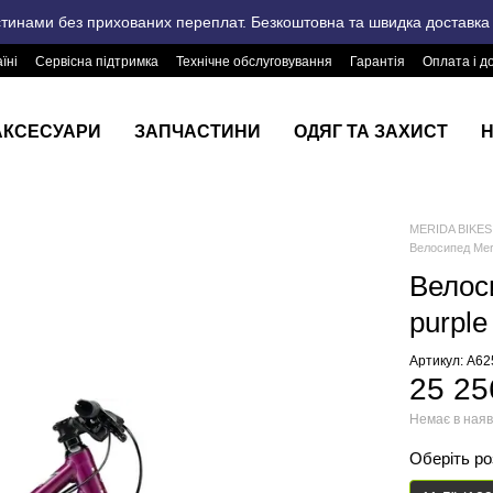
стинами без прихованих переплат. Безкоштовна та швидка доставка п
їні
Сервісна підтримка
Технічне обслуговування
Гарантія
Оплата і д
АКСЕСУАРИ
ЗАПЧАСТИНИ
ОДЯГ ТА ЗАХИСТ
Н
MERIDA BIKES 
Велосипед Meri
Велоси
purple
Артикул: A6
25 25
Немає в наяв
Оберіть р