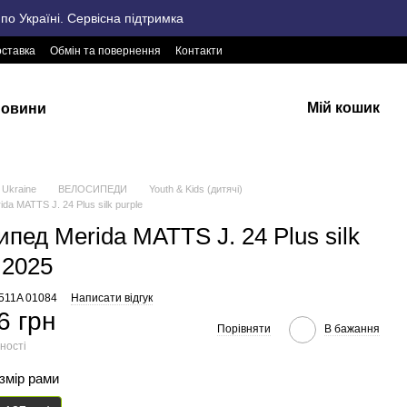
о Україні. Сервісна підтримка
оставка
Обмін та повернення
Контакти
Мій кошик
овини
Ukraine
ВЕЛОСИПЕДИ
Youth & Kids (дитячі)
da MATTS J. 24 Plus silk purple
пед Merida MATTS J. 24 Plus silk
 2025
2511A 01084
Написати відгук
6 грн
Порівняти
В бажання
ності
озмір рами