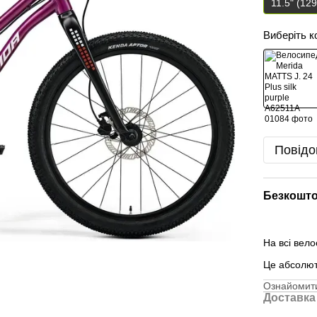
11.5" (12
Виберіть к
Повідо
Безкошто
На всі вел
Це абсолю
Ознайомити
Доставка