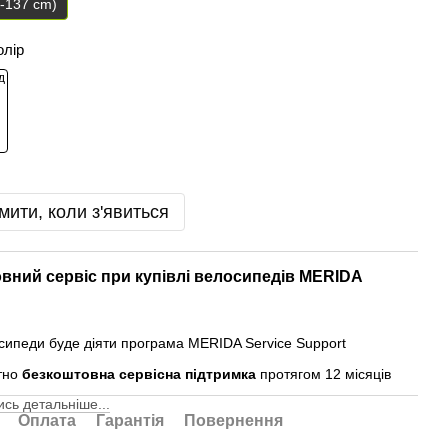
9-137 cm)
олір
мити, коли з'явиться
вний сервіс при купівлі велосипедів MERIDA
осипеди буде діяти програма MERIDA Service Support
тно
безкоштовна сервісна підтримка
протягом 12 місяців
сь детальніше...
Оплата
Гарантія
Повернення