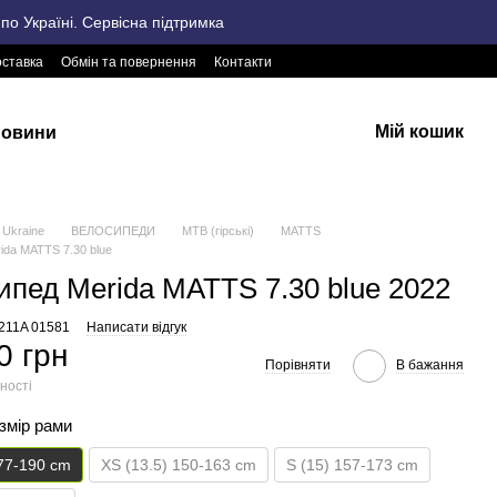
о Україні. Сервісна підтримка
оставка
Обмін та повернення
Контакти
Мій кошик
овини
Ukraine
ВЕЛОСИПЕДИ
MTB (гірські)
MATTS
ida MATTS 7.30 blue
ипед Merida MATTS 7.30 blue 2022
2211A 01581
Написати відгук
0 грн
Порівняти
В бажання
ності
озмір рами
177-190 cm
XS (13.5) 150-163 cm
S (15) 157-173 cm