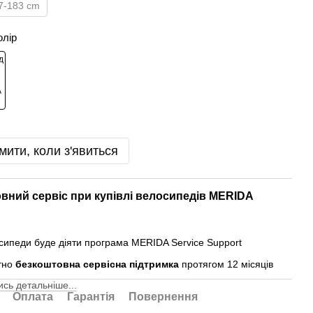
7-183 cm
олір
мити, коли з'явиться
вний сервіс при купівлі велосипедів MERIDA
осипеди буде діяти програма MERIDA Service Support
тно
безкоштовна сервісна підтримка
протягом 12 місяців
сь детальніше...
Оплата
Гарантія
Повернення