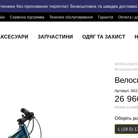
стинами без прихованих переплат. Безкоштовна та швидка доставка п
їні
Сервісна підтримка
Технічне обслуговування
Гарантія
Оплата і д
АКСЕСУАРИ
ЗАПЧАСТИНИ
ОДЯГ ТА ЗАХИСТ
Н
MERIDA BIKES 
Велосипед Mer
Велос
Артикул: A6
26 96
Немає в наяв
Оберіть р
L (18.5) 