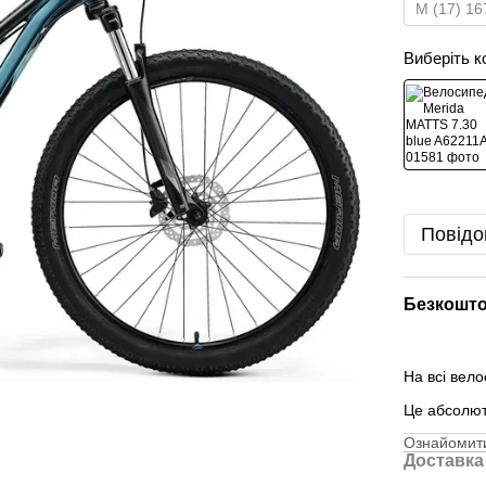
M (17) 16
Виберіть к
Повідо
Безкошто
На всі вел
Це абсолю
Ознайомити
Доставка