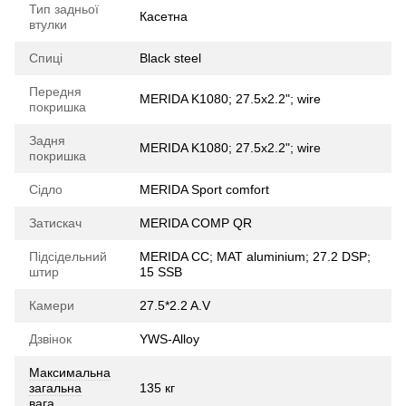
Тип задньої
Касетна
втулки
Спиці
Black steel
Передня
MERIDA K1080; 27.5x2.2"; wire
покришка
Задня
MERIDA K1080; 27.5x2.2"; wire
покришка
Сідло
MERIDA Sport comfort
Затискач
MERIDA COMP QR
Підсідельний
MERIDA CC; MAT aluminium; 27.2 DSP;
штир
15 SSB
Камери
27.5*2.2 A.V
Дзвінок
YWS-Alloy
Максимальна
загальна
135 кг
вага