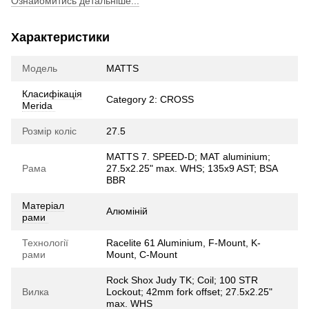
Ознайомитись детальніше...
Характеристики
Модель
MATTS
Класифікація
Category 2: CROSS
Merida
Розмір коліс
27.5
MATTS 7. SPEED-D; MAT aluminium;
Рама
27.5x2.25" max. WHS; 135x9 AST; BSA
BBR
Матеріал
Алюміній
рами
Технології
Racelite 61 Aluminium, F-Mount, K-
рами
Mount, C-Mount
Rock Shox Judy TK; Coil; 100 STR
Вилка
Lockout; 42mm fork offset; 27.5x2.25"
max. WHS