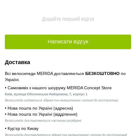
Додайте перший відгук
Написати відгук
Доставка
Всі велосипеди MERIDA доставляються
БЕЗКОШТОВНО
по
Україні.
• Самовивіз з нашого шоуруму MERIDA Concept Store
Київ, вулиця Оболонська Набережна, 7, корпус 1
Велосипеди видаються зібрані та налаштовані і готові до експлуатаці
• Нова пошта по Україні (адресна)
• Нова пошта по Україні (відділення)
Велосипеди доставляються частково розібрані
• Кур'єр по Києву
Велосипеди доставляються зібрані та налаштовані і готові до експлуатації