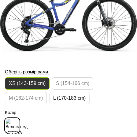
Оберіть розмір рами
XS (143-159 cm)
S (154-166 cm)
M (162-174 cm)
L (170-183 cm)
Колір