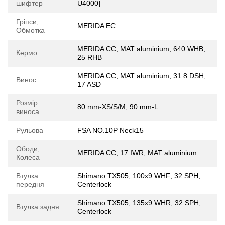
шифтер
U4000]
Гріпси,
MERIDA EC
Обмотка
MERIDA CC; MAT aluminium; 640 WHB;
Кермо
25 RHB
MERIDA CC; MAT aluminium; 31.8 DSH;
Винос
17 ASD
Розмір
80 mm-XS/S/M, 90 mm-L
виноса
Рульова
FSA NO.10P Neck15
Ободи,
MERIDA CC; 17 IWR; MAT aluminium
Колеса
Втулка
Shimano TX505; 100x9 WHF; 32 SPH;
передня
Centerlock
Shimano TX505; 135x9 WHR; 32 SPH;
Втулка задня
Centerlock