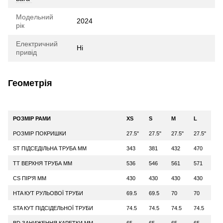
Модельний
2024
рік
Електричний
Ні
привід
Геометрія
РОЗМІР РАМИ
XS
S
M
L
РОЗМІР ПОКРИШКИ
27.5"
27.5"
27.5"
27.5"
ST ПІДСЕДІЛЬНА ТРУБА ММ
343
381
432
470
TT ВЕРХНЯ ТРУБА ММ
536
546
561
571
CS ПІР'Я ММ
430
430
430
430
HTA КУТ РУЛЬОВОЇ ТРУБИ
69.5
69.5
70
70
STA КУТ ПІДСІДЕЛЬНОЇ ТРУБИ
74.5
74.5
74.5
74.5
BD ЗАНИЖЕННЯ КАРЕТКИ ММ
65
65
65
65