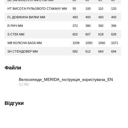
HT ВИСОТА РУЛЬОВОГО СТАКАНУ ММ
95
100
110
120
FL ДОВЖИНА ВИЛКИ ММ
493
493
493
493
R РИЧ ММ
372
380
392
399
S СТЕК ММ
602
607
618
628
WB КОЛІСНА БАЗА ММ
1039
1050
1060
1071
SH СТЕНДОВЕР ММ
582
612
664
694
Файли
Велосипеди_MERIDA_інструкція_користувача_EN
3.2 МБ
PDF
Відгуки