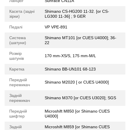
Ланцюг
Sunrace CN11A
Касета (задні
Shimano CS-HG200 11-32. [or CS-
зірки)
LG300 11-36] ; 9 GER
Педалі
VP VPE-891
Система
Shimano MT101 [or CUES U4000]; 36-
(шатуни)
22
Розмір
170 mm-XS/S, 175 mm-M/L
шатунів
Каретка
Shimano BB-UN101 68-123
Передній
Shimano M2020 [ or CUES U4000]
перемикач
Задній
Shimano M370 [or CUES U3020]; SGS
перемикач
Передній
Microshift M850 [or Shimano CUES
шифтер
U4000]
Задній
Microshift M859 [or Shimano CUES