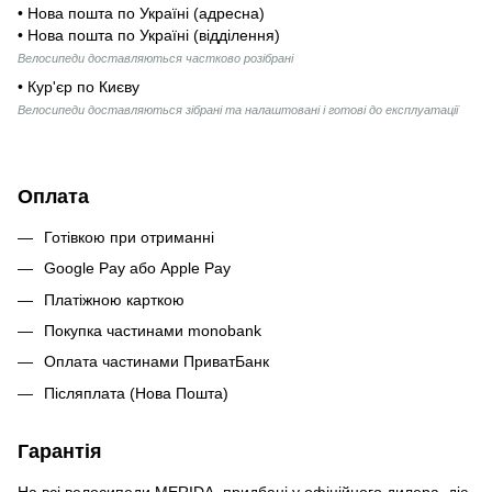
• Нова пошта по Україні (адресна)
• Нова пошта по Україні (відділення)
Велосипеди доставляються частково розібрані
• Кур'єр по Києву
Велосипеди доставляються зібрані та налаштовані і готові до експлуатації
Оплата
Готівкою при отриманні
Google Pay або Apple Pay
Платіжною карткою
Покупка частинами monobank
Оплата частинами ПриватБанк
Післяплата (Нова Пошта)
Гарантія
На всі велосипеди MERIDA, придбані у офіційного дилера, діє