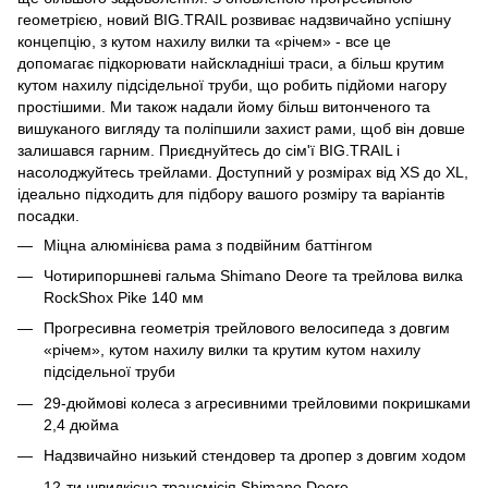
геометрією, новий BIG.TRAIL розвиває надзвичайно успішну
концепцію, з кутом нахилу вилки та «річем» - все це
допомагає підкорювати найскладніші траси, а більш крутим
кутом нахилу підсідельної труби, що робить підйоми нагору
простішими. Ми також надали йому більш витонченого та
вишуканого вигляду та поліпшили захист рами, щоб він довше
залишався гарним. Приєднуйтесь до сім'ї BIG.TRAIL і
насолоджуйтесь трейлами. Доступний у розмірах від XS до XL,
ідеально підходить для підбору вашого розміру та варіантів
посадки.
Міцна алюмінієва рама з подвійним баттінгом
Чотирипоршневі гальма Shimano Deore та трейлова вилка
RockShox Pike 140 мм
Прогресивна геометрія трейлового велосипеда з довгим
«річем», кутом нахилу вилки та крутим кутом нахилу
підсідельної труби
29-дюймові колеса з агресивними трейловими покришками
2,4 дюйма
Надзвичайно низький стендовер та дропер з довгим ходом
12-ти швидкісна трансмісія Shimano Deore