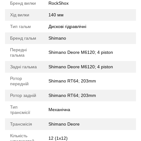
Бренд вилки
RockShox
Хід вилки
140 мм
Тип гальм
Дискові гідравлічні
Бренд гальм
Shimano
Передні
Shimano Deore M6120; 4 piston
гальма
Задні гальма
Shimano Deore M6120; 4 piston
Ротор
Shimano RT64; 203mm
передній
Ротор задній
Shimano RT64; 203mm
Тип
Механічна
трансмісії
Трансмісія
Shimano Deore
Кількість
12 (1x12)
швидкостей