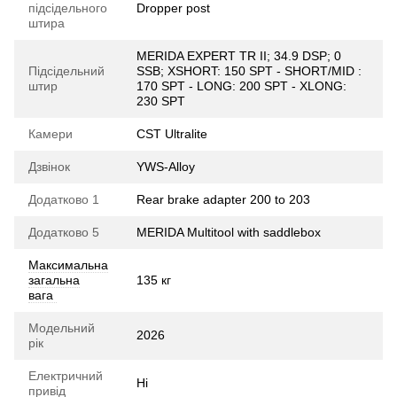
підсідельного
Dropper post
штира
MERIDA EXPERT TR II; 34.9 DSP; 0
Підсідельний
SSB; XSHORT: 150 SPT - SHORT/MID :
штир
170 SPT - LONG: 200 SPT - XLONG:
230 SPT
Камери
CST Ultralite
Дзвінок
YWS-Alloy
Додатково 1
Rear brake adapter 200 to 203
Додатково 5
MERIDA Multitool with saddlebox
Максимальна
загальна
135 кг
вага
Модельний
2026
рік
Електричний
Ні
привід