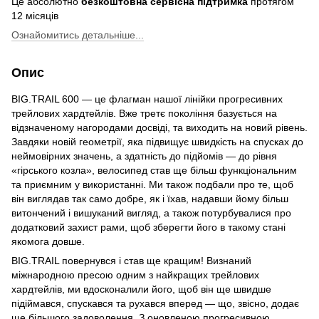
Це абсолютно
безкоштовна сервісна підтримка
протягом
12 місяців
Ознайомитись детальніше...
Опис
BIG.TRAIL 600 — це флагман нашої лінійки прогресивних
трейлових хардтейлів. Вже третє покоління базується на
відзначеному нагородами досвіді, та виходить на новий рівень.
Завдяки новій геометрії, яка підвищує швидкість на спусках до
неймовірних значень, а здатність до підйомів — до рівня
«гірського козла», велосипед став ще більш функціональним
та приємним у використанні. Ми також подбали про те, щоб
він виглядав так само добре, як і їхав, надавши йому більш
витончений і вишуканий вигляд, а також потурбувалися про
додатковий захист рами, щоб зберегти його в такому стані
якомога довше.
BIG.TRAIL повернувся і став ще кращим! Визнаний
міжнародною пресою одним з найкращих трейлових
хардтейлів, ми вдосконалили його, щоб він ще швидше
підіймався, спускався та рухався вперед — що, звісно, додає
ще більшого задоволення. З оновленою прогресивною