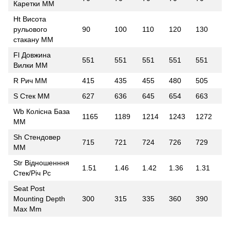
Каретки ММ
Ht Висота
рульового
90
100
110
120
130
стакану ММ
Fl Довжина
551
551
551
551
551
Вилки ММ
R Рич ММ
415
435
455
480
505
S Стек ММ
627
636
645
654
663
Wb Колісна База
1165
1189
1214
1243
1272
ММ
Sh Стендовер
715
721
724
726
729
ММ
Str Відношенння
1.51
1.46
1.42
1.36
1.31
Стек/Річ Pc
Seat Post
Mounting Depth
300
315
335
360
390
Max Mm