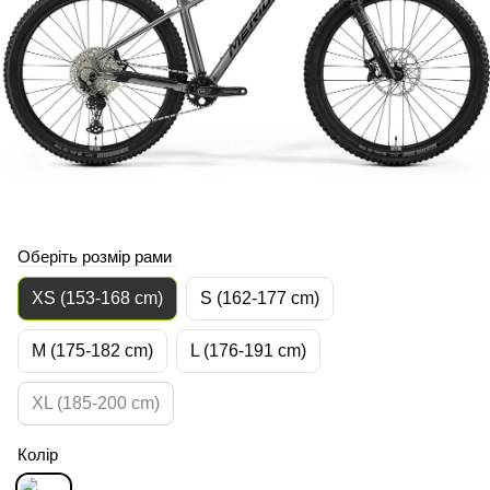
Оберіть розмір рами
XS (153-168 cm)
S (162-177 cm)
M (175-182 cm)
L (176-191 cm)
XL (185-200 cm)
Колір