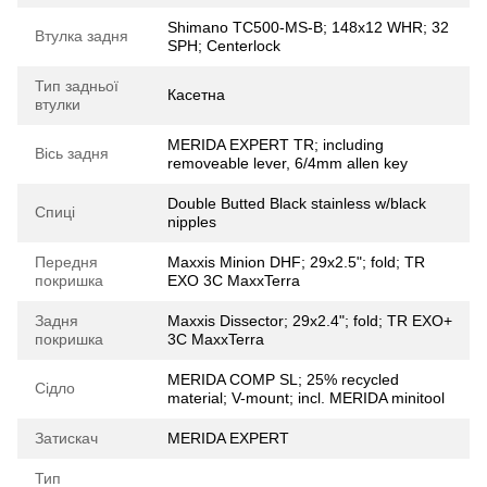
Shimano TC500-MS-B; 148x12 WHR; 32
Втулка задня
SPH; Centerlock
Тип задньої
Касетна
втулки
MERIDA EXPERT TR; including
Вісь задня
removeable lever, 6/4mm allen key
Double Butted Black stainless w/black
Спиці
nipples
Передня
Maxxis Minion DHF; 29x2.5"; fold; TR
покришка
EXO 3C MaxxTerra
Задня
Maxxis Dissector; 29x2.4"; fold; TR EXO+
покришка
3C MaxxTerra
MERIDA COMP SL; 25% recycled
Сідло
material; V-mount; incl. MERIDA minitool
Затискач
MERIDA EXPERT
Тип