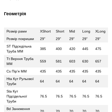
Геометрія
Розмір рами
XShort
Short
Mid
Long
XLong
Розмір покришки
29"
29"
29"
29"
29"
ST Підседільна
385
400
420
445
475
Труба ММ
Tt Верхня Труба
559
581
603
630
657
ММ
Cs Пір'я ММ
435
435
435
435
435
Hta Кут Рульової
64
64
64
64
64
Труби
Sta Кут
Підсідельної
76.5
76.5
76.5
76.5
76.5
Труби
Bd Заниження
70
70
70
70
70