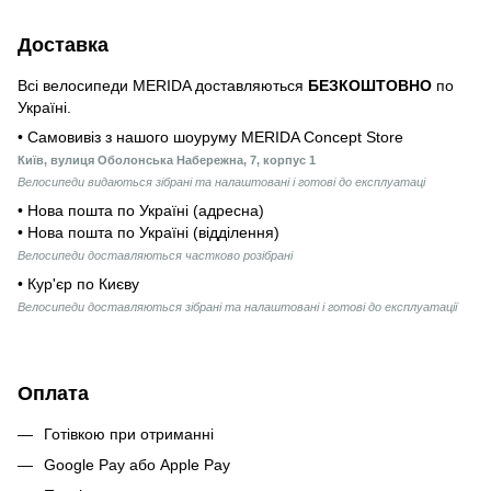
Доставка
Всі велосипеди MERIDA доставляються
БЕЗКОШТОВНО
по
Україні.
• Самовивіз з нашого шоуруму MERIDA Concept Store
Київ, вулиця Оболонська Набережна, 7, корпус 1
Велосипеди видаються зібрані та налаштовані і готові до експлуатаці
• Нова пошта по Україні (адресна)
• Нова пошта по Україні (відділення)
Велосипеди доставляються частково розібрані
• Кур'єр по Києву
Велосипеди доставляються зібрані та налаштовані і готові до експлуатації
Оплата
Готівкою при отриманні
Google Pay або Apple Pay