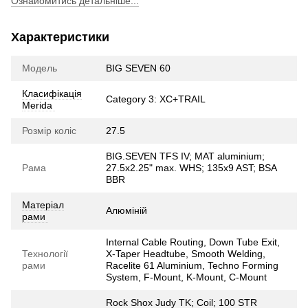
Ознайомитись детальніше...
Характеристики
Модель
BIG SEVEN 60
Класифікація
Category 3: XC+TRAIL
Merida
Розмір коліс
27.5
BIG.SEVEN TFS IV; MAT aluminium;
Рама
27.5x2.25" max. WHS; 135x9 AST; BSA
BBR
Матеріал
Алюміній
рами
Internal Cable Routing, Down Tube Exit,
Технології
X-Taper Headtube, Smooth Welding,
рами
Racelite 61 Aluminium, Techno Forming
System, F-Mount, K-Mount, C-Mount
Rock Shox Judy TK; Coil; 100 STR