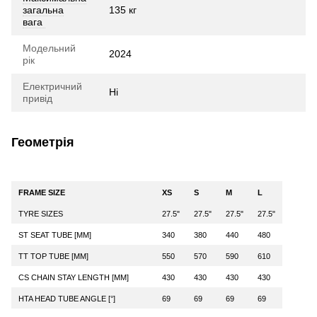
загальна
135 кг
вага
Модельний
2024
рік
Електричний
Ні
привід
Геометрія
FRAME SIZE
XS
S
M
L
TYRE SIZES
27.5"
27.5"
27.5"
27.5"
ST SEAT TUBE [MM]
340
380
440
480
TT TOP TUBE [MM]
550
570
590
610
CS CHAIN STAY LENGTH [MM]
430
430
430
430
HTA HEAD TUBE ANGLE [°]
69
69
69
69