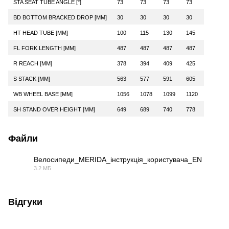
STA SEAT TUBE ANGLE [°]
73
73
73
73
BD BOTTOM BRACKED DROP [MM]
30
30
30
30
HT HEAD TUBE [MM]
100
115
130
145
FL FORK LENGTH [MM]
487
487
487
487
R REACH [MM]
378
394
409
425
S STACK [MM]
563
577
591
605
WB WHEEL BASE [MM]
1056
1078
1099
1120
SH STAND OVER HEIGHT [MM]
649
689
740
778
Файли
Велосипеди_MERIDA_інструкція_користувача_EN
3.2 МБ
PDF
Відгуки