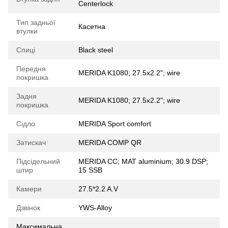
Centerlock
Тип задньої
Касетна
втулки
Спиці
Black steel
Передня
MERIDA K1080; 27.5x2.2"; wire
покришка
Задня
MERIDA K1080; 27.5x2.2"; wire
покришка
Сідло
MERIDA Sport comfort
Затискач
MERIDA COMP QR
Підсідельний
MERIDA CC; MAT aluminium; 30.9 DSP;
штир
15 SSB
Камери
27.5*2.2 A.V
Дзвінок
YWS-Alloy
Максимальна