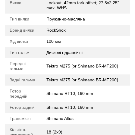
Вилка
Lockout; 42mm fork offset; 27.5x2.25"
max. WHS
Тип вилки
Пружинно-масляна
Бренд вилки
RockShox
Хід вилки
100 мм
Тип гальм
Дискові гідравлічні
Передні
Tektro M275 [or Shimano BR-MT200]
гальма
Задні гальма
Tektro M275 [or Shimano BR-MT200]
Ротор
Shimano RT10; 160 mm
передній
Ротор задній
Shimano RT10; 160 mm
Трансмісія
Shimano Altus
Кількість
18 (2x9)
швидкостей