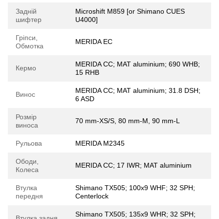
Задній
Microshift M859 [or Shimano CUES
шифтер
U4000]
Гріпси,
MERIDA EC
Обмотка
MERIDA CC; MAT aluminium; 690 WHB;
Кермо
15 RHB
MERIDA CC; MAT aluminium; 31.8 DSH;
Винос
6 ASD
Розмір
70 mm-XS/S, 80 mm-M, 90 mm-L
виноса
Рульова
MERIDA M2345
Ободи,
MERIDA CC; 17 IWR; MAT aluminium
Колеса
Втулка
Shimano TX505; 100x9 WHF; 32 SPH;
передня
Centerlock
Shimano TX505; 135x9 WHR; 32 SPH;
Втулка задня