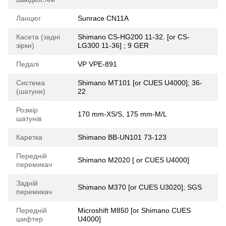
Ланцюг
Sunrace CN11A
Касета (задні
Shimano CS-HG200 11-32. [or CS-
зірки)
LG300 11-36] ; 9 GER
Педалі
VP VPE-891
Система
Shimano MT101 [or CUES U4000]; 36-
(шатуни)
22
Розмір
170 mm-XS/S, 175 mm-M/L
шатунів
Каретка
Shimano BB-UN101 73-123
Передній
Shimano M2020 [ or CUES U4000]
перемикач
Задній
Shimano M370 [or CUES U3020]; SGS
перемикач
Передній
Microshift M850 [or Shimano CUES
шифтер
U4000]