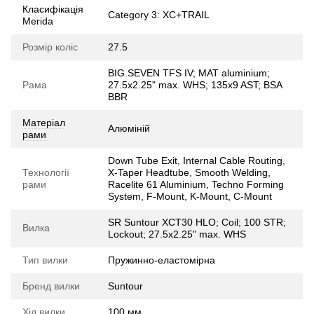
Класифікація
Category 3: XC+TRAIL
Merida
Розмір коліс
27.5
BIG.SEVEN TFS IV; MAT aluminium;
Рама
27.5x2.25" max. WHS; 135x9 AST; BSA
BBR
Матеріал
Алюміній
рами
Down Tube Exit, Internal Cable Routing,
Технології
X-Taper Headtube, Smooth Welding,
рами
Racelite 61 Aluminium, Techno Forming
System, F-Mount, K-Mount, C-Mount
SR Suntour XCT30 HLO; Coil; 100 STR;
Вилка
Lockout; 27.5x2.25" max. WHS
Тип вилки
Пружинно-еластомірна
Бренд вилки
Suntour
Хід вилки
100 мм