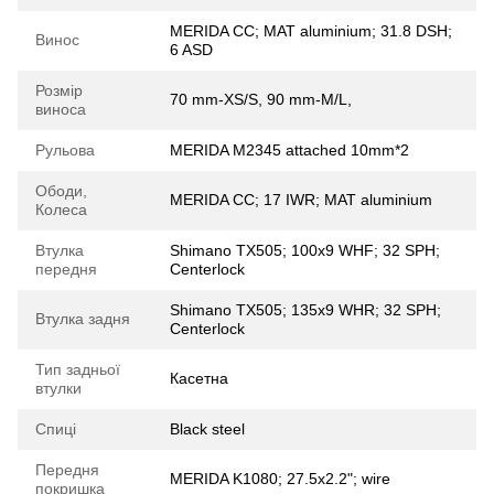
MERIDA CC; MAT aluminium; 31.8 DSH;
Винос
6 ASD
Розмір
70 mm-XS/S, 90 mm-M/L,
виноса
Рульова
MERIDA M2345 attached 10mm*2
Ободи,
MERIDA CC; 17 IWR; MAT aluminium
Колеса
Втулка
Shimano TX505; 100x9 WHF; 32 SPH;
передня
Centerlock
Shimano TX505; 135x9 WHR; 32 SPH;
Втулка задня
Centerlock
Тип задньої
Касетна
втулки
Спиці
Black steel
Передня
MERIDA K1080; 27.5x2.2"; wire
покришка