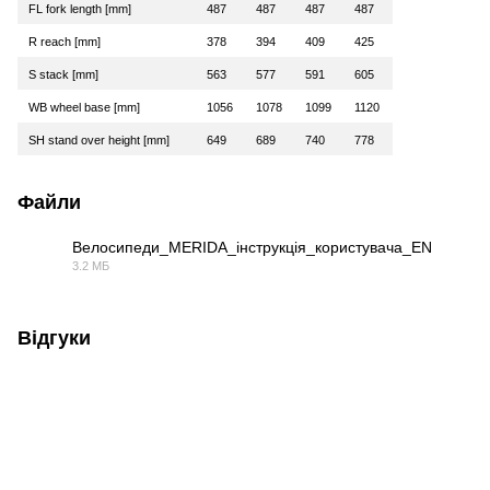
FL fork length [mm]
487
487
487
487
R reach [mm]
378
394
409
425
S stack [mm]
563
577
591
605
WB wheel base [mm]
1056
1078
1099
1120
SH stand over height [mm]
649
689
740
778
Файли
Велосипеди_MERIDA_інструкція_користувача_EN
3.2 МБ
PDF
Відгуки