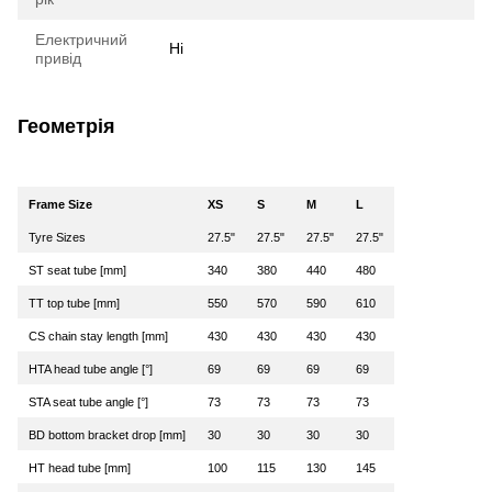
Електричний
Ні
привід
Геометрія
Frame Size
XS
S
M
L
Tyre Sizes
27.5"
27.5"
27.5"
27.5"
ST seat tube [mm]
340
380
440
480
TT top tube [mm]
550
570
590
610
CS chain stay length [mm]
430
430
430
430
HTA head tube angle [°]
69
69
69
69
STA seat tube angle [°]
73
73
73
73
BD bottom bracket drop [mm]
30
30
30
30
HT head tube [mm]
100
115
130
145