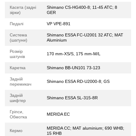
Касета (задні
Shimano CS-HG400-8; 11-45 ATC; 8
зірки)
GER
Педалі
VP VPE-891
Система
Shimano ESSA FC-U2001 32 ATC; MAT
(шатуни)
Aluminium
Розмір
170 mm-XS/S, 175 mm-M/L
шатунів
Каретка
Shimano BB-UN101 73-123
Задній
Shimano ESSA RD-U2000-8; GS
перемикач
Задній
Shimano ESSA SL-315-8R
шифтер
Гріпси,
MERIDA EC
Обмотка
MERIDA CC; MAT aluminium; 690 WHB;
Кермо
15 RHB