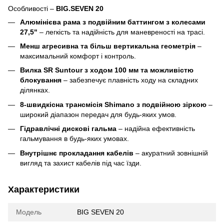
Особливості –
BIG.SEVEN 20
Алюмінієва рама з подвійним баттингом з колесами
27,5"
– легкість та надійність для маневреності на трасі.
Менш агресивна та більш вертикальна геометрія
–
максимальний комфорт і контроль.
Вилка SR Suntour з ходом 100 мм та можливістю
блокування
– забезпечує плавність ходу на складних
ділянках.
8-швидкісна трансмісія Shimano з подвійною зіркою
–
широкий діапазон передач для будь-яких умов.
Гідравлічні дискові гальма
– надійна ефективність
гальмування в будь-яких умовах.
Внутрішнє прокладання кабелів
– акуратний зовнішній
вигляд та захист кабелів під час їзди.
Характеристики
Модель
BIG SEVEN 20