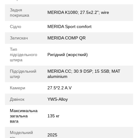
Задня
MERIDA K1080; 27.5x2.2"; wire
покришка
Сідло
MERIDA Sport comfort
Затискач
MERIDA COMP QR
Тип
підсідельного
Ригідний (жорсткий)
штира
Підсідельний
MERIDA CC; 30.9 DSP; 15 SSB; MAT
штир
aluminium
Камери
27.5*2.2 A.V
Дзвінок
YWS-Alloy
Максимальна
загальна
135 кг
вага
Модельний
2025
рік