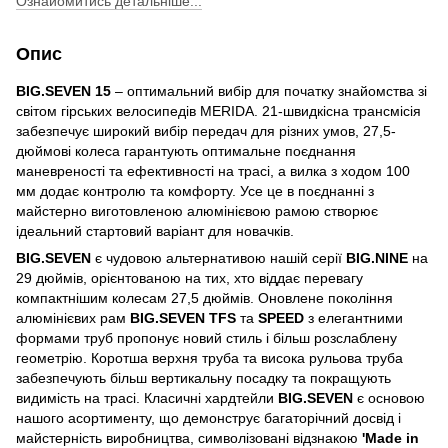
Ознайомитись детальніше...
Опис
BIG.SEVEN 15
– оптимальний вибір для початку знайомства зі
світом гірських велосипедів MERIDA. 21-швидкісна трансмісія
забезпечує широкий вибір передач для різних умов, 27,5-
дюймові колеса гарантують оптимальне поєднання
маневреності та ефективності на трасі, а вилка з ходом 100
мм додає контролю та комфорту. Усе це в поєднанні з
майстерно виготовленою алюмінієвою рамою створює
ідеальний стартовий варіант для новачків.
BIG.SEVEN
є чудовою альтернативою нашій серії
BIG.NINE
на
29 дюймів, орієнтованою на тих, хто віддає перевагу
компактнішим колесам 27,5 дюймів. Оновлене покоління
алюмінієвих рам
BIG.SEVEN TFS
та
SPEED
з елегантними
формами труб пропонує новий стиль і більш розслаблену
геометрію. Коротша верхня труба та висока рульова труба
забезпечують більш вертикальну посадку та покращують
видимість на трасі. Класичні хардтейли
BIG.SEVEN
є основою
нашого асортименту, що демонструє багаторічний досвід і
майстерність виробництва, символізовані відзнакою
'Made in