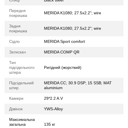
Спиці
Black steel
Передня
MERIDA K1080; 27.5x2.2"; wire
покришка
Задня
MERIDA K1080; 27.5x2.2"; wire
покришка
Сідло
MERIDA Sport comfort
Затискач
MERIDA COMP QR
Тип
підсідельного
Ригідний (жорсткий)
штира
Підсідельний
MERIDA CC; 30.9 DSP; 15 SSB; MAT
штир
aluminium
Камери
29*2.2 A.V
Дзвінок
YWS-Alloy
Максимальна
загальна
135 кг