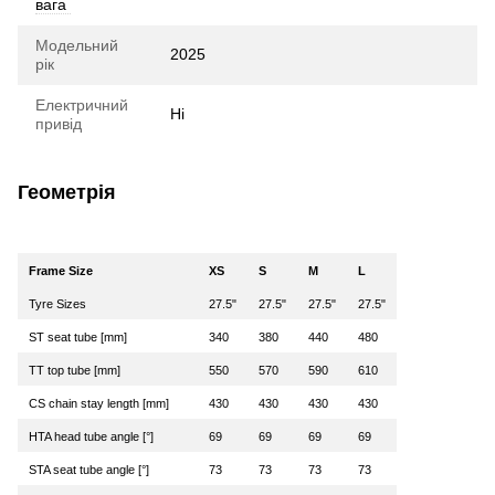
вага
Модельний
2025
рік
Електричний
Ні
привід
Геометрія
Frame Size
XS
S
M
L
Tyre Sizes
27.5"
27.5"
27.5"
27.5"
ST seat tube [mm]
340
380
440
480
TT top tube [mm]
550
570
590
610
CS chain stay length [mm]
430
430
430
430
HTA head tube angle [°]
69
69
69
69
STA seat tube angle [°]
73
73
73
73