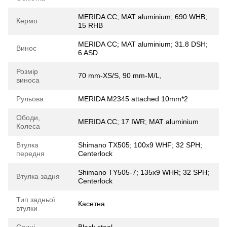
MERIDA CC; MAT aluminium; 690 WHB;
Кермо
15 RHB
MERIDA CC; MAT aluminium; 31.8 DSH;
Винос
6 ASD
Розмір
70 mm-XS/S, 90 mm-M/L,
виноса
Рульова
MERIDA M2345 attached 10mm*2
Ободи,
MERIDA CC; 17 IWR; MAT aluminium
Колеса
Втулка
Shimano TX505; 100x9 WHF; 32 SPH;
передня
Centerlock
Shimano TY505-7; 135x9 WHR; 32 SPH;
Втулка задня
Centerlock
Тип задньої
Касетна
втулки