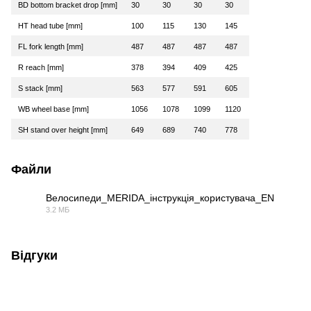
BD bottom bracket drop [mm]
30
30
30
30
HT head tube [mm]
100
115
130
145
FL fork length [mm]
487
487
487
487
R reach [mm]
378
394
409
425
S stack [mm]
563
577
591
605
WB wheel base [mm]
1056
1078
1099
1120
SH stand over height [mm]
649
689
740
778
Файли
Велосипеди_MERIDA_інструкція_користувача_EN
3.2 МБ
PDF
Відгуки