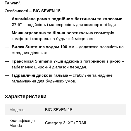
Taiwan'
.
Особливості –
BIG.SEVEN 15
Алюмінієва рама з подвійним баттингом та колесами
27,5"
– надійність і маневреність для комфортної їзди.
Менш агресивна та більш вертикальна геометрія
–
комфорт і контроль на будь-якій місцевості.
Вилка Suntour з ходом 100 мм
– додаткова плавність на
складних ділянках.
Трансмісія Shimano 7-швидкісна з потрійною зіркою
–
забезпечує широкий діапазон передач.
Гідравлічні дискові гальма
– стабільне та надійне
гальмування для будь-яких умов.
Характеристики
Модель
BIG SEVEN 15
Класифікація
Category 3: XC+TRAIL
Merida