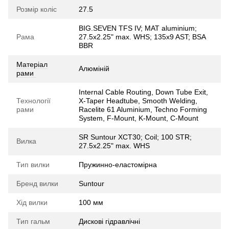
Розмір коліс
27.5
BIG.SEVEN TFS IV; MAT aluminium;
Рама
27.5x2.25" max. WHS; 135x9 AST; BSA
BBR
Матеріал
Алюміній
рами
Internal Cable Routing, Down Tube Exit,
Технології
X-Taper Headtube, Smooth Welding,
рами
Racelite 61 Aluminium, Techno Forming
System, F-Mount, K-Mount, C-Mount
SR Suntour XCT30; Coil; 100 STR;
Вилка
27.5x2.25" max. WHS
Тип вилки
Пружинно-еластомірна
Бренд вилки
Suntour
Хід вилки
100 мм
Тип гальм
Дискові гідравлічні