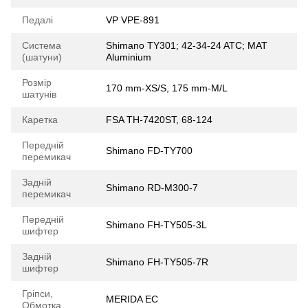
Педалі
VP VPE-891
Система
Shimano TY301; 42-34-24 ATC; MAT
(шатуни)
Aluminium
Розмір
170 mm-XS/S, 175 mm-M/L
шатунів
Каретка
FSA TH-7420ST, 68-124
Передній
Shimano FD-TY700
перемикач
Задній
Shimano RD-M300-7
перемикач
Передній
Shimano FH-TY505-3L
шифтер
Задній
Shimano FH-TY505-7R
шифтер
Гріпси,
MERIDA EC
Обмотка