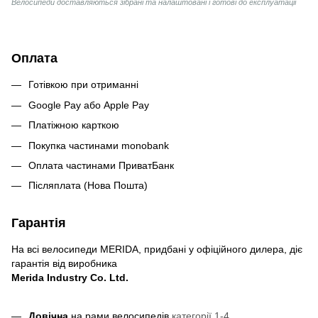
Велосипеди доставляються зібрані та налаштовані і готові до експлуатації
Оплата
Готівкою при отриманні
Google Pay або Apple Pay
Платіжною карткою
Покупка частинами monobank
Оплата частинами ПриватБанк
Післяплата (Нова Пошта)
Гарантія
На всі велосипеди MERIDA, придбані у офіційного дилера, діє
гарантія від виробника
Merida Industry Co. Ltd.
Довічна
на рами велосипедів
категорії 1-4