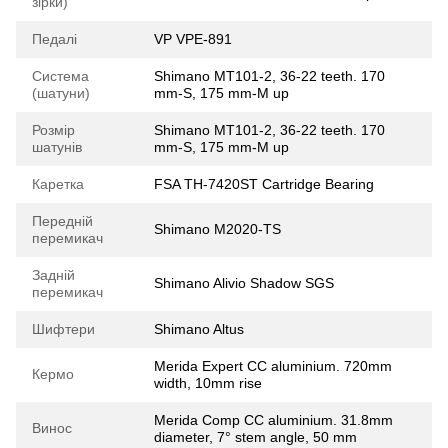
зірки)
Педалі
VP VPE-891
Система
Shimano MT101-2, 36-22 teeth. 170
(шатуни)
mm-S, 175 mm-M up
Розмір
Shimano MT101-2, 36-22 teeth. 170
шатунів
mm-S, 175 mm-M up
Каретка
FSA TH-7420ST Cartridge Bearing
Передній
Shimano M2020-TS
перемикач
Задній
Shimano Alivio Shadow SGS
перемикач
Шифтери
Shimano Altus
Merida Expert CC aluminium. 720mm
Кермо
width, 10mm rise
Merida Comp CC aluminium. 31.8mm
Винос
diameter, 7° stem angle, 50 mm