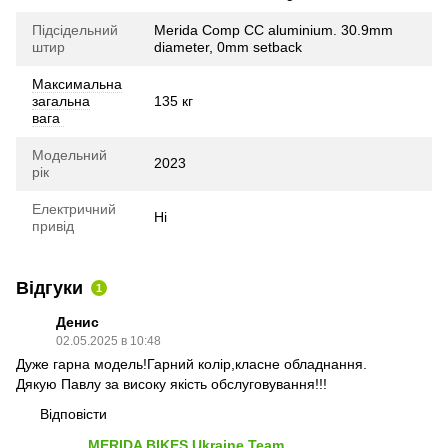
Підсідельний
Merida Comp CC aluminium. 30.9mm
штир
diameter, 0mm setback
Максимальна
загальна
135 кг
вага
Модельний
2023
рік
Електричний
Ні
привід
Відгуки
1
Денис
02.05.2025 в 10:48
Дуже гарна модель!Гарний колір,класне обладнання.
Дякую Павлу за високу якість обслуговування!!!
Відповісти
MERIDA BIKES Ukraine Team