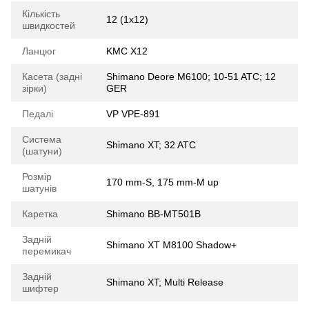
Кількість
12 (1x12)
швидкостей
Ланцюг
KMC X12
Касета (задні
Shimano Deore M6100; 10-51 ATC; 12
зірки)
GER
Педалі
VP VPE-891
Система
Shimano XT; 32 ATC
(шатуни)
Розмір
170 mm-S, 175 mm-M up
шатунів
Каретка
Shimano BB-MT501B
Задній
Shimano XT M8100 Shadow+
перемикач
Задній
Shimano XT; Multi Release
шифтер