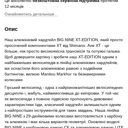
Це абсолютно
безкоштовна сервісна підтримка
протягом
12 місяців
Ознайомитись детальніше...
Опис
Наш алюмінієвий хардтейл BIG.NINE XT-EDITION, який просто
просочений компонентами XT від Shimano. Але XT - це
більше, ніж просто високоякісна трансмісія та потужні гальма.
Щоб довершити картину і зробити наш XT-EDITION одним з
найбажаніших велосипедів в лінійці алюмінієвих хардтейлів,
ми оснастили його алюмінієвою рамою з подвійним
баттингом, вилкою Manitou Markhor та безкамерними
колесами.
Гірський велосипед - одна з найрізноманітніших велосипедних
дисциплін і, мабуть, найвимогливіша до екіпіровки. У той час
як велосипеди з повною підвіскою пропонують дивовижні
характеристики їзди, класичний хардтейл залишається одним
з найпростіших інструментів для таких завдань. Наша лінійка
BIG.NINE з 29-дюймовими колесами виготовляється з карбону
та алюмінію і має кілька варіантів геометрії. Оновлені моделі
BIG.NINE з карбоновою рамою CF та алюмінієвою рамою LITE