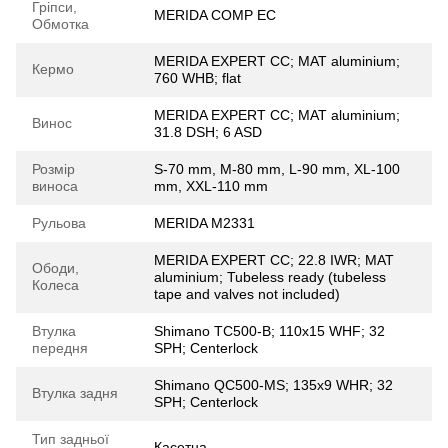
Гріпси,
MERIDA COMP EC
Обмотка
MERIDA EXPERT CC; MAT aluminium;
Кермо
760 WHB; flat
MERIDA EXPERT CC; MAT aluminium;
Винос
31.8 DSH; 6 ASD
Розмір
S-70 mm, M-80 mm, L-90 mm, XL-100
виноса
mm, XXL-110 mm
Рульова
MERIDA M2331
MERIDA EXPERT CC; 22.8 IWR; MAT
Ободи,
aluminium; Tubeless ready (tubeless
Колеса
tape and valves not included)
Втулка
Shimano TC500-B; 110x15 WHF; 32
передня
SPH; Centerlock
Shimano QC500-MS; 135x9 WHR; 32
Втулка задня
SPH; Centerlock
Тип задньої
Касетна