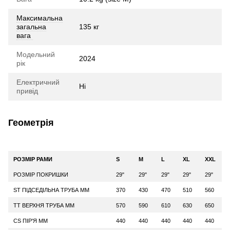
Максимальна
загальна
135 кг
вага
Модельний
2024
рік
Електричний
Ні
привід
Геометрія
РОЗМІР РАМИ
S
M
L
XL
XXL
РОЗМІР ПОКРИШКИ
29"
29"
29"
29"
29"
ST ПІДСЕДІЛЬНА ТРУБА ММ
370
430
470
510
560
TT ВЕРХНЯ ТРУБА ММ
570
590
610
630
650
CS ПІР'Я ММ
440
440
440
440
440