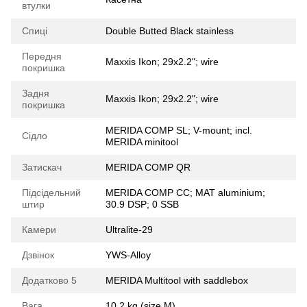
втулки
Спиці
Double Butted Black stainless
Передня
Maxxis Ikon; 29x2.2"; wire
покришка
Задня
Maxxis Ikon; 29x2.2"; wire
покришка
MERIDA COMP SL; V-mount; incl.
Сідло
MERIDA minitool
Затискач
MERIDA COMP QR
Підсідельний
MERIDA COMP CC; MAT aluminium;
штир
30.9 DSP; 0 SSB
Камери
Ultralite-29
Дзвінок
YWS-Alloy
Додатково 5
MERIDA Multitool with saddlebox
Вага
10.2 kg (size M)