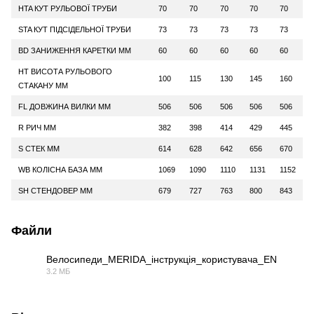
HTA КУТ РУЛЬОВОЇ ТРУБИ
70
70
70
70
70
STA КУТ ПІДСІДЕЛЬНОЇ ТРУБИ
73
73
73
73
73
BD ЗАНИЖЕННЯ КАРЕТКИ ММ
60
60
60
60
60
HT ВИСОТА РУЛЬОВОГО
100
115
130
145
160
СТАКАНУ ММ
FL ДОВЖИНА ВИЛКИ ММ
506
506
506
506
506
R РИЧ ММ
382
398
414
429
445
S СТЕК ММ
614
628
642
656
670
WB КОЛІСНА БАЗА ММ
1069
1090
1110
1131
1152
SH СТЕНДОВЕР ММ
679
727
763
800
843
Файли
Велосипеди_MERIDA_інструкція_користувача_EN
3.2 МБ
PDF