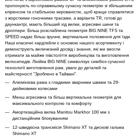
пропонують по-справжньому сучасну геометрію зі збільшеним
кліренсом та стабільною керованістю, щоб краще справлятися
з жорсткими гоночними трасами, а варіанти TR, готові до
даункантрі, мають більший хід вилки, агресивні шини та
дроппери. Більш розслаблена геометрія BIG.NINE TFS та
SPEED надає більш зручне, вертикальне положення для їзди.
Наші класичні хардтейли є основою нашого асортименту і
демонструють величезний досвід і знання, які ми змогли
отримати за майже півстоліття виробництва та виготовлення
велосипедів. Лінійка BIG.NINE символізує симбіоз сучасної
технології виготовлення рам, уваги до деталей та
майстерності "Зроблено в Тайвані".
Алюмінієва рама з гладкими зварними швами та 29-
дюймовими колесами
Менш агресивна та більш вертикальна геометрія для
максимального контролю та комфорту
Амортизаційна вилка Manitou Markhor 100 мм з
дистанційним блокуванням
12-швидкісна трансмісія Shimano XT та дискові гальма
Shimano XT