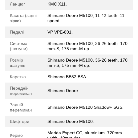
Ланцюг
KMC X11.
Касета (задні
Shimano Deore M5100, 11-42 teeth, 11
зірки)
speed.
Педалі
VP VPE-891.
Система
Shimano Deore M5100, 36-26 teeth. 170
(шатуни)
mm-S, 175 mm-M up.
Розмір
Shimano Deore M5100, 36-26 teeth. 170
шатунів
mm-S, 175 mm-M up.
Каретка
Shimano BB52 BSA.
Передній
Shimano Deore.
перемикач
Задній
Shimano Deore M5120 Shadow+ SGS.
перемикач
Шифтери
Shimano Deore M5100.
Merida Expert CC, aluminium. 720mm
Кермо
width, 10mm rise.