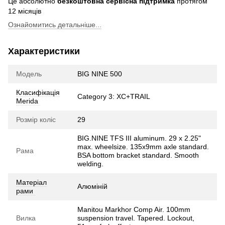
Це абсолютно
безкоштовна сервісна підтримка
протягом
12 місяців
Ознайомитись детальніше...
Характеристики
Модель
BIG NINE 500
Класифікація
Category 3: XC+TRAIL
Merida
Розмір коліс
29
BIG.NINE TFS III aluminum. 29 x 2.25"
max. wheelsize. 135x9mm axle standard.
Рама
BSA bottom bracket standard. Smooth
welding.
Матеріал
Алюміній
рами
Manitou Markhor Comp Air. 100mm
Вилка
suspension travel. Tapered. Lockout,