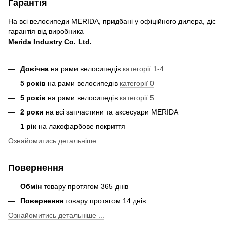
Гарантія
На всі велосипеди MERIDA, придбані у офіційного дилера, діє
гарантія від виробника
Merida Industry Co. Ltd.
Довічна
на рами велосипедів
категорії 1-4
5 років
на рами велосипедів
категорії 0
5 років
на рами велосипедів
категорії 5
2 роки
на всі запчастини та аксесуари MERIDA
1 рік
на лакофарбове покриття
Ознайомитись детальніше ...
Повернення
Обмін
товару протягом 365 днів
Повернення
товару протягом 14 днів
Ознайомитись детальніше ...