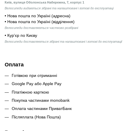
Київ, вулиця Оболонська Набережна, 7, корпус 1
Велосипеди видаються зібрані та налаштовані і готові до експлуатаці
• Нова пошта по Україні (адресна)
• Нова пошта по Україні (відділення)
Велосипеди доставляються частково розібрані
• Кур'єр по Києву
Велосипеди доставляються зібрані та налаштовані і готові до експлуатації
Оплата
Готівкою при отриманні
Google Pay або Apple Pay
Платіжною карткою
Покупка частинами monobank
Оплата частинами ПриватБанк
Післяплата (Нова Пошта)