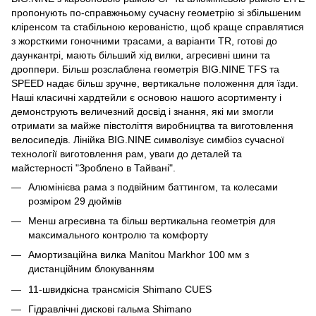
пропонують по-справжньому сучасну геометрію зі збільшеним
кліренсом та стабільною керованістю, щоб краще справлятися
з жорсткими гоночними трасами, а варіанти TR, готові до
даункантрі, мають більший хід вилки, агресивні шини та
дроппери. Більш розслаблена геометрія BIG.NINE TFS та
SPEED надає більш зручне, вертикальне положення для їзди.
Наші класичні хардтейли є основою нашого асортименту і
демонструють величезний досвід і знання, які ми змогли
отримати за майже півстоліття виробництва та виготовлення
велосипедів. Лінійка BIG.NINE символізує симбіоз сучасної
технології виготовлення рам, уваги до деталей та
майстерності "Зроблено в Тайвані".
Алюмінієва рама з подвійним баттингом, та колесами
розміром 29 дюймів
Менш агресивна та більш вертикальна геометрія для
максимального контролю та комфорту
Амортизаційна вилка Manitou Markhor 100 мм з
дистанційним блокуванням
11-швидкісна трансмісія Shimano CUES
Гідравлічні дискові гальма Shimano