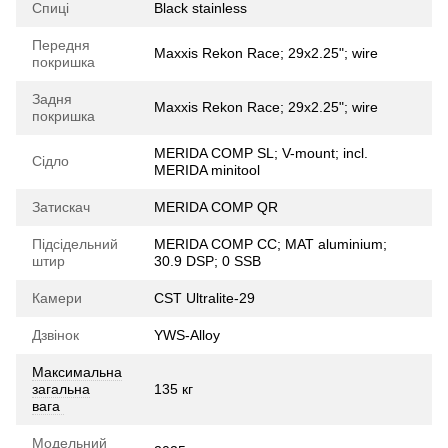
Спиці
Black stainless
Передня
Maxxis Rekon Race; 29x2.25"; wire
покришка
Задня
Maxxis Rekon Race; 29x2.25"; wire
покришка
MERIDA COMP SL; V-mount; incl.
Сідло
MERIDA minitool
Затискач
MERIDA COMP QR
Підсідельний
MERIDA COMP CC; MAT aluminium;
штир
30.9 DSP; 0 SSB
Камери
CST Ultralite-29
Дзвінок
YWS-Alloy
Максимальна
загальна
135 кг
вага
Модельний