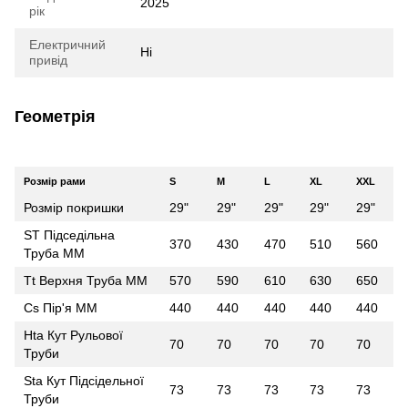
2025
рік
Електричний
Ні
привід
Геометрія
Розмір рами
S
M
L
XL
XXL
Розмір покришки
29"
29"
29"
29"
29"
ST Підседільна
370
430
470
510
560
Труба ММ
Tt Верхня Труба ММ
570
590
610
630
650
Cs Пір'я ММ
440
440
440
440
440
Hta Кут Рульової
70
70
70
70
70
Труби
Sta Кут Підсідельної
73
73
73
73
73
Труби