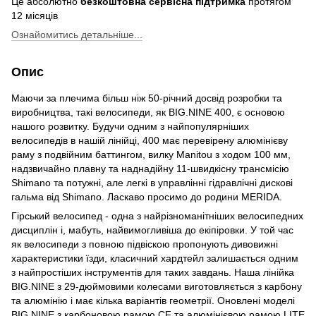
Це абсолютно
безкоштовна сервісна підтримка
протягом
12 місяців
Ознайомитись детальніше...
Опис
Маючи за плечима більш ніж 50-річний досвід розробки та
виробництва, такі велосипеди, як BIG.NINE 400, є основою
нашого розвитку. Будучи одним з найпопулярніших
велосипедів в нашій лінійці, 400 має перевірену алюмінієву
раму з подвійним баттингом, вилку Manitou з ходом 100 мм,
надзвичайно плавну та наднадійну 11-швидкісну трансмісію
Shimano та потужні, але легкі в управлінні гідравлічні дискові
гальма від Shimano. Ласкаво просимо до родини MERIDA.
Гірський велосипед - одна з найрізноманітніших велосипедних
дисциплін і, мабуть, найвимогливіша до екіпіровки. У той час
як велосипеди з повною підвіскою пропонують дивовижні
характеристики їзди, класичний хардтейл залишається одним
з найпростіших інструментів для таких завдань. Наша лінійка
BIG.NINE з 29-дюймовими колесами виготовляється з карбону
та алюмінію і має кілька варіантів геометрії. Оновлені моделі
BIG.NINE з карбоновою рамою CF та алюмінієвою рамою LITE