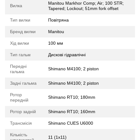
Manitou Markhor Comp; Air; 100 STR;
Вилка
Tapered; Lockout; 51mm fork offset
Тип вилки
Повітряна
Бренд вилки
Manitou
Хід вилки
100 мм
Тип гальм
Дискові гідравлічні
Передні
Shimano M4100; 2 piston
гальма
Задні гальма
Shimano M4100; 2 piston
Ротор
Shimano RT10; 180mm
передній
Ротор задній
Shimano RT10; 160mm
Трансмісія
Shimano CUES U6000
Кількість
11 (1x11)
швидкостей