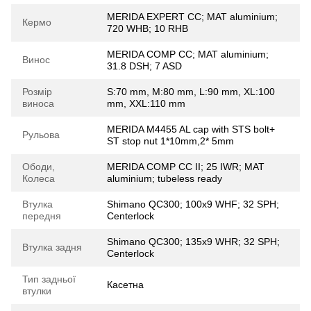
MERIDA EXPERT CC; MAT aluminium;
Кермо
720 WHB; 10 RHB
MERIDA COMP CC; MAT aluminium;
Винос
31.8 DSH; 7 ASD
Розмір
S:70 mm, M:80 mm, L:90 mm, XL:100
виноса
mm, XXL:110 mm
MERIDA M4455 AL cap with STS bolt+
Рульова
ST stop nut 1*10mm,2* 5mm
Ободи,
MERIDA COMP CC II; 25 IWR; MAT
Колеса
aluminium; tubeless ready
Втулка
Shimano QC300; 100x9 WHF; 32 SPH;
передня
Centerlock
Shimano QC300; 135x9 WHR; 32 SPH;
Втулка задня
Centerlock
Тип задньої
Касетна
втулки