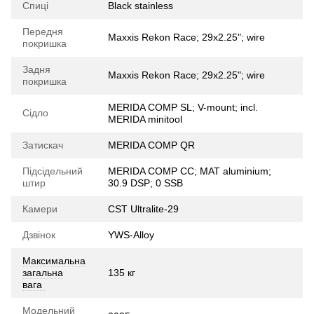
Спиці
Black stainless
Передня
Maxxis Rekon Race; 29x2.25"; wire
покришка
Задня
Maxxis Rekon Race; 29x2.25"; wire
покришка
MERIDA COMP SL; V-mount; incl.
Сідло
MERIDA minitool
Затискач
MERIDA COMP QR
Підсідельний
MERIDA COMP CC; MAT aluminium;
штир
30.9 DSP; 0 SSB
Камери
CST Ultralite-29
Дзвінок
YWS-Alloy
Максимальна
загальна
135 кг
вага
Модельний