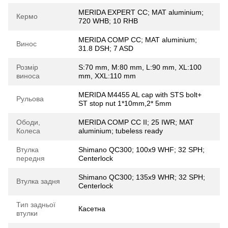
MERIDA EXPERT CC; MAT aluminium;
Кермо
720 WHB; 10 RHB
MERIDA COMP CC; MAT aluminium;
Винос
31.8 DSH; 7 ASD
Розмір
S:70 mm, M:80 mm, L:90 mm, XL:100
виноса
mm, XXL:110 mm
MERIDA M4455 AL cap with STS bolt+
Рульова
ST stop nut 1*10mm,2* 5mm
Ободи,
MERIDA COMP CC II; 25 IWR; MAT
Колеса
aluminium; tubeless ready
Втулка
Shimano QC300; 100x9 WHF; 32 SPH;
передня
Centerlock
Shimano QC300; 135x9 WHR; 32 SPH;
Втулка задня
Centerlock
Тип задньої
Касетна
втулки