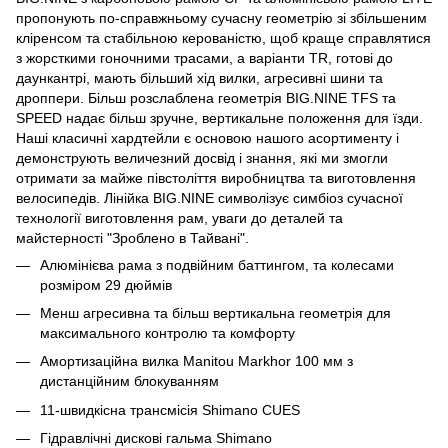
пропонують по-справжньому сучасну геометрію зі збільшеним
кліренсом та стабільною керованістю, щоб краще справлятися
з жорсткими гоночними трасами, а варіанти TR, готові до
даункантрі, мають більший хід вилки, агресивні шини та
дроппери. Більш розслаблена геометрія BIG.NINE TFS та
SPEED надає більш зручне, вертикальне положення для їзди.
Наші класичні хардтейли є основою нашого асортименту і
демонструють величезний досвід і знання, які ми змогли
отримати за майже півстоліття виробництва та виготовлення
велосипедів. Лінійка BIG.NINE символізує симбіоз сучасної
технології виготовлення рам, уваги до деталей та
майстерності "Зроблено в Тайвані".
Алюмінієва рама з подвійним баттингом, та колесами
розміром 29 дюймів
Менш агресивна та більш вертикальна геометрія для
максимального контролю та комфорту
Амортизаційна вилка Manitou Markhor 100 мм з
дистанційним блокуванням
11-швидкісна трансмісія Shimano CUES
Гідравлічні дискові гальма Shimano