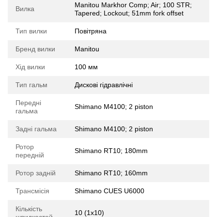
Manitou Markhor Comp; Air; 100 STR;
Вилка
Tapered; Lockout; 51mm fork offset
Тип вилки
Повітряна
Бренд вилки
Manitou
Хід вилки
100 мм
Тип гальм
Дискові гідравлічні
Передні
Shimano M4100; 2 piston
гальма
Задні гальма
Shimano M4100; 2 piston
Ротор
Shimano RT10; 180mm
передній
Ротор задній
Shimano RT10; 160mm
Трансмісія
Shimano CUES U6000
Кількість
10 (1x10)
швидкостей