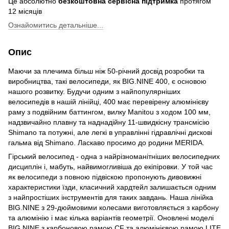
Це абсолютно
безкоштовна сервісна підтримка
протягом
12 місяців
Ознайомитись детальніше...
Опис
Маючи за плечима більш ніж 50-річний досвід розробки та
виробництва, такі велосипеди, як BIG.NINE 400, є основою
нашого розвитку. Будучи одним з найпопулярніших
велосипедів в нашій лінійці, 400 має перевірену алюмінієву
раму з подвійним баттингом, вилку Manitou з ходом 100 мм,
надзвичайно плавну та наднадійну 11-швидкісну трансмісію
Shimano та потужні, але легкі в управлінні гідравлічні дискові
гальма від Shimano. Ласкаво просимо до родини MERIDA.
Гірський велосипед - одна з найрізноманітніших велосипедних
дисциплін і, мабуть, найвимогливіша до екіпіровки. У той час
як велосипеди з повною підвіскою пропонують дивовижні
характеристики їзди, класичний хардтейл залишається одним
з найпростіших інструментів для таких завдань. Наша лінійка
BIG.NINE з 29-дюймовими колесами виготовляється з карбону
та алюмінію і має кілька варіантів геометрії. Оновлені моделі
BIG.NINE з карбоновою рамою CF та алюмінієвою рамою LITE