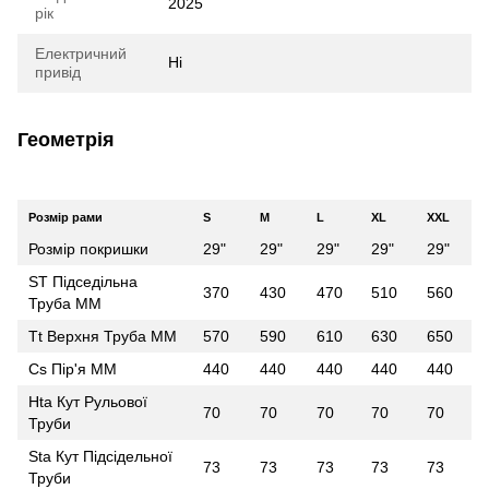
2025
рік
Електричний
Ні
привід
Геометрія
Розмір рами
S
M
L
XL
XXL
Розмір покришки
29"
29"
29"
29"
29"
ST Підседільна
370
430
470
510
560
Труба ММ
Tt Верхня Труба ММ
570
590
610
630
650
Cs Пір'я ММ
440
440
440
440
440
Hta Кут Рульової
70
70
70
70
70
Труби
Sta Кут Підсідельної
73
73
73
73
73
Труби