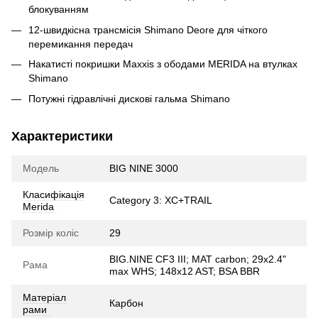
блокуванням
12-швидкісна трансмісія Shimano Deore для чіткого
перемикання передач
Накатисті покришки Maxxis з ободами MERIDA на втулках
Shimano
Потужні гідравлічні дискові гальма Shimano
Характеристики
Модель
BIG NINE 3000
Класифікація
Category 3: XC+TRAIL
Merida
Розмір коліс
29
BIG.NINE CF3 III; MAT carbon; 29x2.4"
Рама
max WHS; 148x12 AST; BSA BBR
Матеріал
Карбон
рами