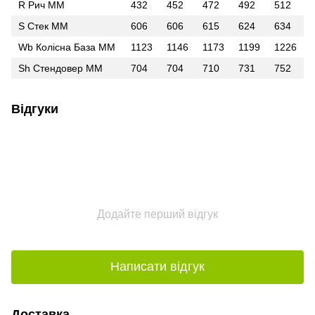
R Рич ММ
432
452
472
492
512
S Стек ММ
606
606
615
624
634
Wb Колісна База ММ
1123
1146
1173
1199
1226
Sh Стендовер ММ
704
704
710
731
752
Відгуки
Додайте перший відгук
Написати відгук
Доставка