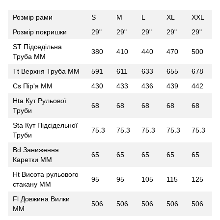
Розмір рами
S
M
L
XL
XXL
Розмір покришки
29"
29"
29"
29"
29"
ST Підседільна
380
410
440
470
500
Труба ММ
Tt Верхня Труба ММ
591
611
633
655
678
Cs Пір'я ММ
430
433
436
439
442
Hta Кут Рульової
68
68
68
68
68
Труби
Sta Кут Підсідельної
75.3
75.3
75.3
75.3
75.3
Труби
Bd Заниження
65
65
65
65
65
Каретки ММ
Ht Висота рульового
95
95
105
115
125
стакану ММ
Fl Довжина Вилки
506
506
506
506
506
ММ