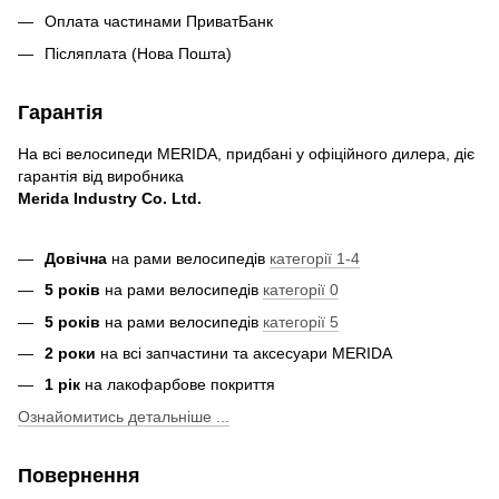
Оплата частинами ПриватБанк
Післяплата (Нова Пошта)
Гарантія
На всі велосипеди MERIDA, придбані у офіційного дилера, діє
гарантія від виробника
Merida Industry Co. Ltd.
Довічна
на рами велосипедів
категорії 1-4
5 років
на рами велосипедів
категорії 0
5 років
на рами велосипедів
категорії 5
2 роки
на всі запчастини та аксесуари MERIDA
1 рік
на лакофарбове покриття
Ознайомитись детальніше ...
Повернення