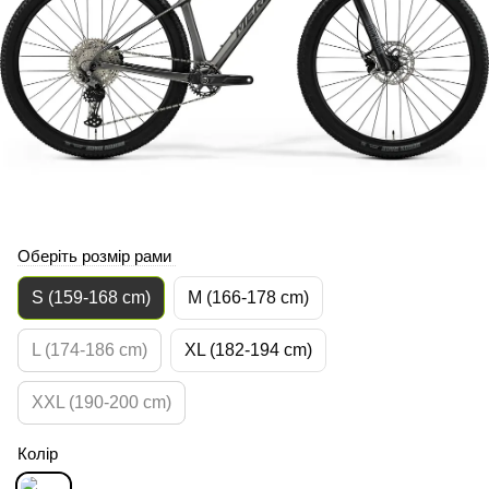
Оберіть розмір рами
S (159-168 cm)
M (166-178 cm)
L (174-186 cm)
XL (182-194 cm)
XXL (190-200 cm)
Колір