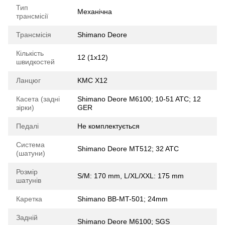
Тип
Механічна
трансмісії
Трансмісія
Shimano Deore
Кількість
12 (1x12)
швидкостей
Ланцюг
KMC X12
Касета (задні
Shimano Deore M6100; 10-51 ATC; 12
зірки)
GER
Педалі
Не комплектується
Система
Shimano Deore MT512; 32 ATC
(шатуни)
Розмір
S/M: 170 mm, L/XL/XXL: 175 mm
шатунів
Каретка
Shimano BB-MT-501; 24mm
Задній
Shimano Deore M6100; SGS