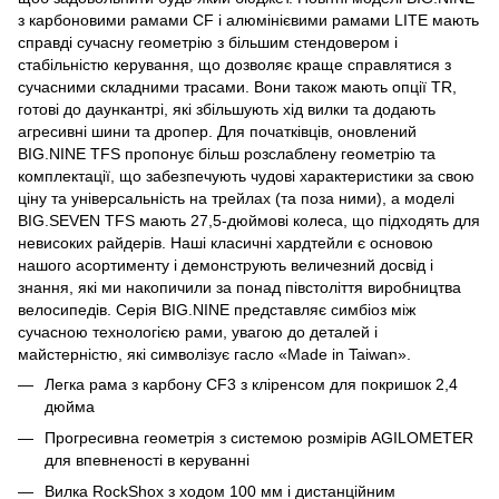
з карбоновими рамами CF і алюмінієвими рамами LITE мають
справді сучасну геометрію з більшим стендовером і
стабільністю керування, що дозволяє краще справлятися з
сучасними складними трасами. Вони також мають опції TR,
готові до даункантрі, які збільшують хід вилки та додають
агресивні шини та дропер. Для початківців, оновлений
BIG.NINE TFS пропонує більш розслаблену геометрію та
комплектації, що забезпечують чудові характеристики за свою
ціну та універсальність на трейлах (та поза ними), а моделі
BIG.SEVEN TFS мають 27,5-дюймові колеса, що підходять для
невисоких райдерів. Наші класичні хардтейли є основою
нашого асортименту і демонструють величезний досвід і
знання, які ми накопичили за понад півстоліття виробництва
велосипедів. Серія BIG.NINE представляє симбіоз між
сучасною технологією рами, увагою до деталей і
майстерністю, які символізує гасло «Made in Taiwan».
Легка рама з карбону CF3 з кліренсом для покришок 2,4
дюйма
Прогресивна геометрія з системою розмірів AGILOMETER
для впевненості в керуванні
Вилка RockShox з ходом 100 мм і дистанційним