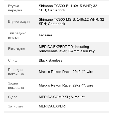
Втулка
Shimano TC500-B; 110x15 WHF; 32
передня
SPH; Centerlock
Shimano TC500-MS-B; 148x12 WHR; 32
Втулка задня
SPH; Centerlock
Тип задньої
Касетна
втулки
MERIDA EXPERT TR; including
Вісь задня
removeable lever, 6/4mm allen key
Спиці
Black stainless
Передня
Maxxis Rekon Race; 29x2.4"; wire
покришка
Задня
Maxxis Rekon Race; 29x2.4"; wire
покришка
Сідло
MERIDA COMP SL; V-mount
Затискач
MERIDA EXPERT