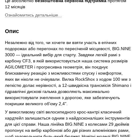
Це абсолютно
безкоштовна сервісна підтримка
протягом
12 місяців
Ознайомитись детальніше...
Опис
Незалежно від того, чи хочете ви взяти участь в епічних
подорожах або перегонах по пересіченій місцевості, BIG.NINE
3000 — ідеальний вибір для старту. Завдяки легкій рамі з
карбону CF3, в якій використовується наша система розмірів
AGILOMETER і прогресивна геометрія, він поєднує
блискавичну реакцію з можливостями спуску і комфортом,
яких ви ніколи не очікували. Вилка RockShox з ходом 100 мм з
легкістю долає нерівності, а 12-швидкісна трансмісія Shimano і
гідравлічні дискові гальма дозволяють максимально
використовувати зчеплення з дорогою, яке забезпечують
покришки великого об'єму 2,4".
У вимогливому світі велосипедного крос-кантрі класичний
хардтейл залишається одним з найдосконаліших інструментів
для цієї справи. Наша лінійка BIG.NINE з колесами 29 дюймів
пропонує на вибір карбонові або дві різних алюмінієвих рами,
щоб задовольнити будь-який бюджет. Новітні моделі BIG.NINE