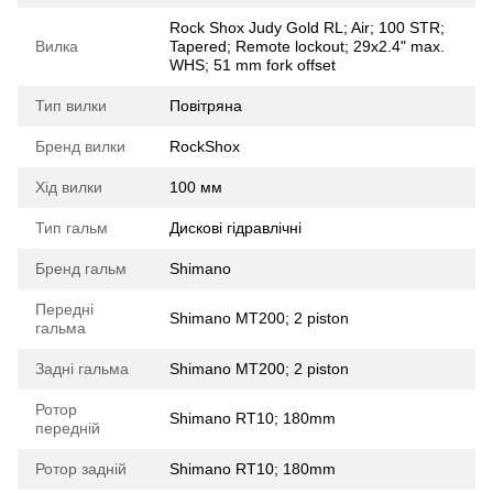
Rock Shox Judy Gold RL; Air; 100 STR;
Вилка
Tapered; Remote lockout; 29x2.4" max.
WHS; 51 mm fork offset
Тип вилки
Повітряна
Бренд вилки
RockShox
Хід вилки
100 мм
Тип гальм
Дискові гідравлічні
Бренд гальм
Shimano
Передні
Shimano MT200; 2 piston
гальма
Задні гальма
Shimano MT200; 2 piston
Ротор
Shimano RT10; 180mm
передній
Ротор задній
Shimano RT10; 180mm