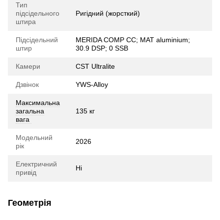
Тип
підсідельного
Ригідний (жорсткий)
штира
Підсідельний
MERIDA COMP CC; MAT aluminium;
штир
30.9 DSP; 0 SSB
Камери
CST Ultralite
Дзвінок
YWS-Alloy
Максимальна
загальна
135 кг
вага
Модельний
2026
рік
Електричний
Ні
привід
Геометрія