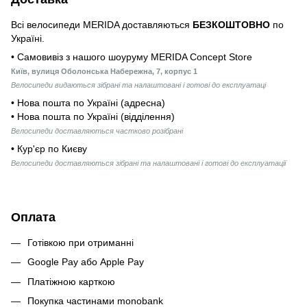
Всі велосипеди MERIDA доставляються
БЕЗКОШТОВНО
по
Україні.
• Самовивіз з нашого шоуруму MERIDA Concept Store
Київ, вулиця Оболонська Набережна, 7, корпус 1
Велосипеди видаються зібрані та налаштовані і готові до експлуатаці
• Нова пошта по Україні (адресна)
• Нова пошта по Україні (відділення)
Велосипеди доставляються частково розібрані
• Кур'єр по Києву
Велосипеди доставляються зібрані та налаштовані і готові до експлуатації
Оплата
Готівкою при отриманні
Google Pay або Apple Pay
Платіжною карткою
Покупка частинами monobank