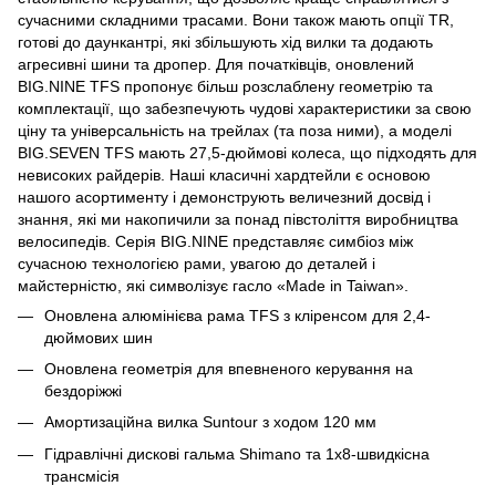
сучасними складними трасами. Вони також мають опції TR,
готові до даункантрі, які збільшують хід вилки та додають
агресивні шини та дропер. Для початківців, оновлений
BIG.NINE TFS пропонує більш розслаблену геометрію та
комплектації, що забезпечують чудові характеристики за свою
ціну та універсальність на трейлах (та поза ними), а моделі
BIG.SEVEN TFS мають 27,5-дюймові колеса, що підходять для
невисоких райдерів. Наші класичні хардтейли є основою
нашого асортименту і демонструють величезний досвід і
знання, які ми накопичили за понад півстоліття виробництва
велосипедів. Серія BIG.NINE представляє симбіоз між
сучасною технологією рами, увагою до деталей і
майстерністю, які символізує гасло «Made in Taiwan».
Оновлена алюмінієва рама TFS з кліренсом для 2,4-
дюймових шин
Оновлена геометрія для впевненого керування на
бездоріжжі
Амортизаційна вилка Suntour з ходом 120 мм
Гідравлічні дискові гальма Shimano та 1x8-швидкісна
трансмісія