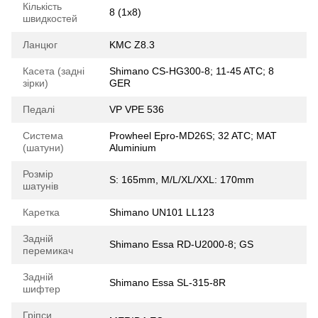
Кількість
8 (1x8)
швидкостей
Ланцюг
KMC Z8.3
Касета (задні
Shimano CS-HG300-8; 11-45 ATC; 8
зірки)
GER
Педалі
VP VPE 536
Система
Prowheel Epro-MD26S; 32 ATC; MAT
(шатуни)
Aluminium
Розмір
S: 165mm, M/L/XL/XXL: 170mm
шатунів
Каретка
Shimano UN101 LL123
Задній
Shimano Essa RD-U2000-8; GS
перемикач
Задній
Shimano Essa SL-315-8R
шифтер
Гріпси,