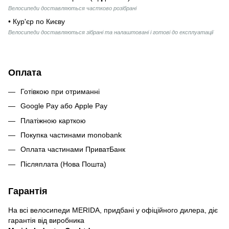
Велосипеди доставляються частково розібрані
• Кур'єр по Києву
Велосипеди доставляються зібрані та налаштовані і готові до експлуатації
Оплата
Готівкою при отриманні
Google Pay або Apple Pay
Платіжною карткою
Покупка частинами monobank
Оплата частинами ПриватБанк
Післяплата (Нова Пошта)
Гарантія
На всі велосипеди MERIDA, придбані у офіційного дилера, діє
гарантія від виробника