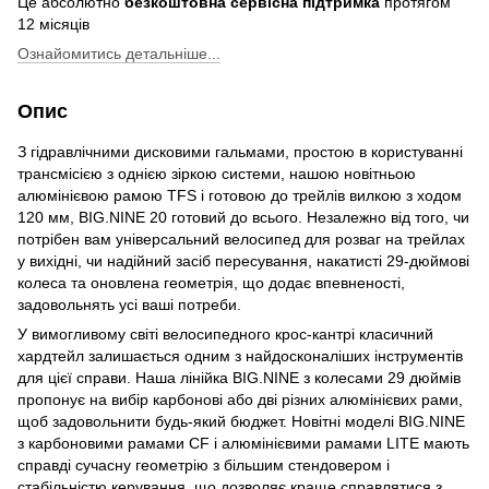
Це абсолютно
безкоштовна сервісна підтримка
протягом
12 місяців
Ознайомитись детальніше...
Опис
З гідравлічними дисковими гальмами, простою в користуванні
трансмісією з однією зіркою системи, нашою новітньою
алюмінієвою рамою TFS і готовою до трейлів вилкою з ходом
120 мм, BIG.NINE 20 готовий до всього. Незалежно від того, чи
потрібен вам універсальний велосипед для розваг на трейлах
у вихідні, чи надійний засіб пересування, накатисті 29-дюймові
колеса та оновлена геометрія, що додає впевненості,
задовольнять усі ваші потреби.
У вимогливому світі велосипедного крос-кантрі класичний
хардтейл залишається одним з найдосконаліших інструментів
для цієї справи. Наша лінійка BIG.NINE з колесами 29 дюймів
пропонує на вибір карбонові або дві різних алюмінієвих рами,
щоб задовольнити будь-який бюджет. Новітні моделі BIG.NINE
з карбоновими рамами CF і алюмінієвими рамами LITE мають
справді сучасну геометрію з більшим стендовером і
стабільністю керування, що дозволяє краще справлятися з