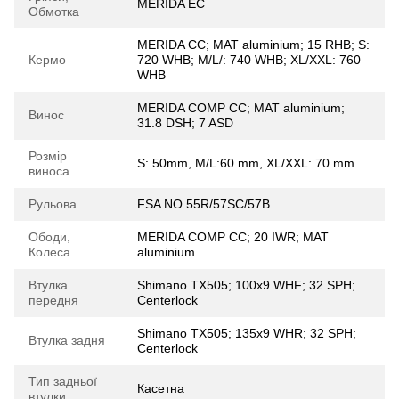
MERIDA EC
Обмотка
MERIDA CC; MAT aluminium; 15 RHB; S:
Кермо
720 WHB; M/L/: 740 WHB; XL/XXL: 760
WHB
MERIDA COMP CC; MAT aluminium;
Винос
31.8 DSH; 7 ASD
Розмір
S: 50mm, M/L:60 mm, XL/XXL: 70 mm
виноса
Рульова
FSA NO.55R/57SC/57B
Ободи,
MERIDA COMP CC; 20 IWR; MAT
Колеса
aluminium
Втулка
Shimano TX505; 100x9 WHF; 32 SPH;
передня
Centerlock
Shimano TX505; 135x9 WHR; 32 SPH;
Втулка задня
Centerlock
Тип задньої
Касетна
втулки