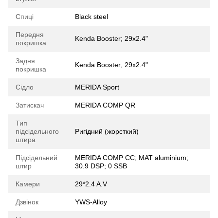
Спиці
Black steel
Передня
Kenda Booster; 29x2.4"
покришка
Задня
Kenda Booster; 29x2.4"
покришка
Сідло
MERIDA Sport
Затискач
MERIDA COMP QR
Тип
підсідельного
Ригідний (жорсткий)
штира
Підсідельний
MERIDA COMP CC; MAT aluminium;
штир
30.9 DSP; 0 SSB
Камери
29*2.4 A.V
Дзвінок
YWS-Alloy