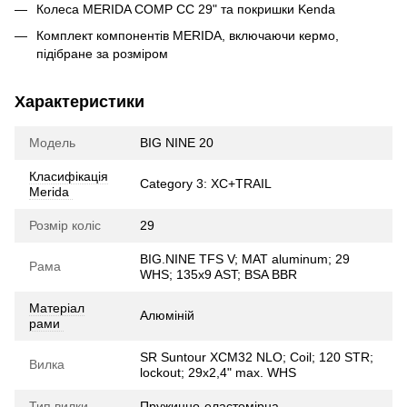
Колеса MERIDA COMP CC 29" та покришки Kenda
Комплект компонентів MERIDA, включаючи кермо,
підібране за розміром
Характеристики
Модель
BIG NINE 20
Класифікація
Category 3: XC+TRAIL
Merida
Розмір коліс
29
BIG.NINE TFS V; MAT aluminum; 29
Рама
WHS; 135x9 AST; BSA BBR
Матеріал
Алюміній
рами
SR Suntour XCM32 NLO; Coil; 120 STR;
Вилка
lockout; 29x2,4" max. WHS
Тип вилки
Пружинно-еластомірна