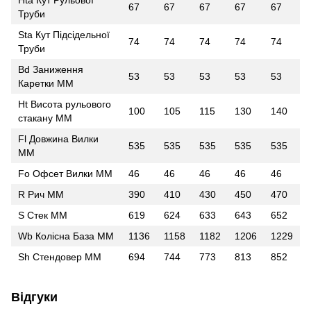
67
67
67
67
67
Труби
Sta Кут Підсідельної
74
74
74
74
74
Труби
Bd Заниження
53
53
53
53
53
Каретки ММ
Ht Висота рульового
100
105
115
130
140
стакану ММ
Fl Довжина Вилки
535
535
535
535
535
ММ
Fo Офсет Вилки ММ
46
46
46
46
46
R Рич ММ
390
410
430
450
470
S Стек ММ
619
624
633
643
652
Wb Колісна База ММ
1136
1158
1182
1206
1229
Sh Стендовер ММ
694
744
773
813
852
Відгуки