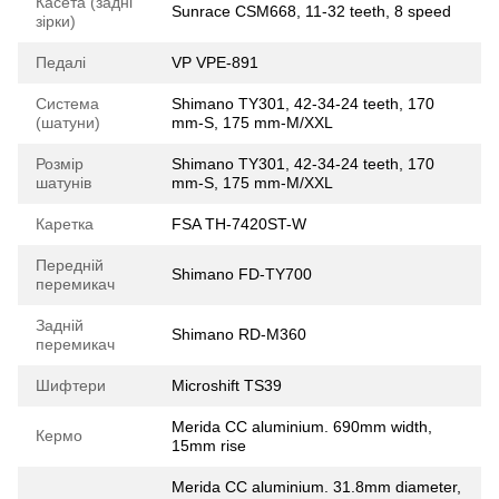
Касета (задні
Sunrace CSM668, 11-32 teeth, 8 speed
зірки)
Педалі
VP VPE-891
Система
Shimano TY301, 42-34-24 teeth, 170
(шатуни)
mm-S, 175 mm-M/XXL
Розмір
Shimano TY301, 42-34-24 teeth, 170
шатунів
mm-S, 175 mm-M/XXL
Каретка
FSA TH-7420ST-W
Передній
Shimano FD-TY700
перемикач
Задній
Shimano RD-M360
перемикач
Шифтери
Microshift TS39
Merida CC aluminium. 690mm width,
Кермо
15mm rise
Merida CC aluminium. 31.8mm diameter,