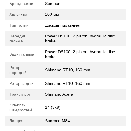
Бренд вилки
Suntour
Хід вилки
100 мм
Тип гальм
Дискові гідравлічні
Передні
Power DS100, 2 piston, hydraulic disc
гальма
brake
Power DS100, 2 piston, hydraulic disc
Задні гальма
brake
Ротор
Shimano RT10, 160 mm
передній
Ротор задній
Shimano RT10, 160 mm
Трансмісія
Shimano Acera
Кількість
24 (3x8)
швидкостей
Ланцюг
Sunrace M84