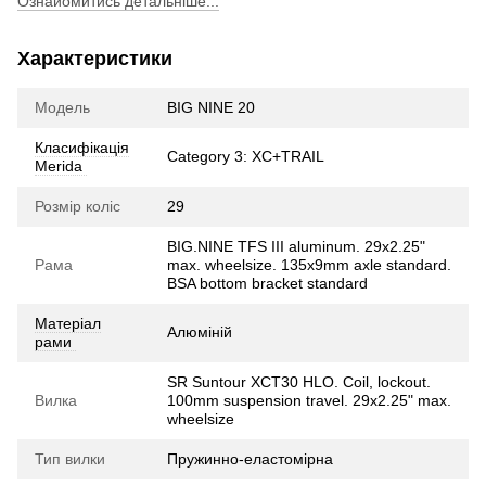
Ознайомитись детальніше...
Характеристики
Модель
BIG NINE 20
Класифікація
Category 3: XC+TRAIL
Merida
Розмір коліс
29
BIG.NINE TFS III aluminum. 29x2.25"
Рама
max. wheelsize. 135x9mm axle standard.
BSA bottom bracket standard
Матеріал
Алюміній
рами
SR Suntour XCT30 HLO. Coil, lockout.
Вилка
100mm suspension travel. 29x2.25" max.
wheelsize
Тип вилки
Пружинно-еластомірна