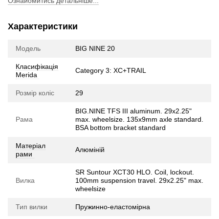
Ознайомитись детальніше...
Характеристики
Модель
BIG NINE 20
Класифікація
Category 3: XC+TRAIL
Merida
Розмір коліс
29
BIG.NINE TFS III aluminum. 29x2.25"
Рама
max. wheelsize. 135x9mm axle standard.
BSA bottom bracket standard
Матеріал
Алюміній
рами
SR Suntour XCT30 HLO. Coil, lockout.
Вилка
100mm suspension travel. 29x2.25" max.
wheelsize
Тип вилки
Пружинно-еластомірна