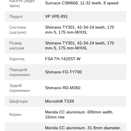
Касета (задні
Sunrace CSM668, 11-32 teeth, 8 speed
зірки)
Педалі
VP VPE-891
Система
Shimano TY301, 42-34-24 teeth, 170
(шатуни)
mm-S, 175 mm-M/XXL
Розмір
Shimano TY301, 42-34-24 teeth, 170
шатунів
mm-S, 175 mm-M/XXL
Каретка
FSA TH-7420ST-W
Передній
Shimano FD-TY700
перемикач
Задній
Shimano RD-M360
перемикач
Шифтери
Microshift TS39
Merida CC aluminium. 690mm width,
Кермо
15mm rise
Merida CC aluminium. 31.8mm diameter,