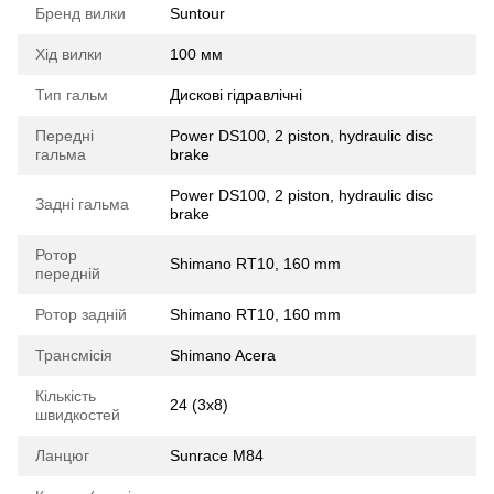
Бренд вилки
Suntour
Хід вилки
100 мм
Тип гальм
Дискові гідравлічні
Передні
Power DS100, 2 piston, hydraulic disc
гальма
brake
Power DS100, 2 piston, hydraulic disc
Задні гальма
brake
Ротор
Shimano RT10, 160 mm
передній
Ротор задній
Shimano RT10, 160 mm
Трансмісія
Shimano Acera
Кількість
24 (3x8)
швидкостей
Ланцюг
Sunrace M84