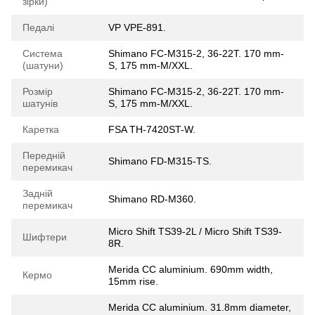
зірки)
Педалі
VP VPE-891.
Система
Shimano FC-M315-2, 36-22T. 170 mm-
(шатуни)
S, 175 mm-M/XXL.
Розмір
Shimano FC-M315-2, 36-22T. 170 mm-
шатунів
S, 175 mm-M/XXL.
Каретка
FSA TH-7420ST-W.
Передній
Shimano FD-M315-TS.
перемикач
Задній
Shimano RD-M360.
перемикач
Micro Shift TS39-2L / Micro Shift TS39-
Шифтери
8R.
Merida CC aluminium. 690mm width,
Кермо
15mm rise.
Merida CC aluminium. 31.8mm diameter,