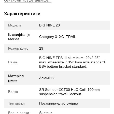
Ознайомитись детальніше...
Характеристики
Модель
BIG NINE 20
Класифікація
Category 3: XC+TRAIL
Merida
Розмір коліс
29
BIG.NINE TFS III aluminum. 29x2.25"
Рама
max. wheelsize. 135x9mm axle standard.
BSA bottom bracket standard.
Матеріал
Алюміній
рами
SR Suntour XCT30 HLO Coil. 100mm
Вилка
suspension travel, lockout.
Тип вилки
Пружинно-еластомірна
Бренд вилки
Suntour