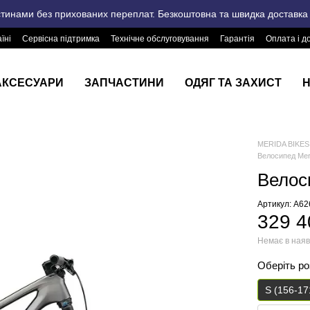
стинами без прихованих переплат. Безкоштовна та швидка доставка п
їні
Сервісна підтримка
Технічне обслуговування
Гарантія
Оплата і д
АКСЕСУАРИ
ЗАПЧАСТИНИ
ОДЯГ ТА ЗАХИСТ
Н
MERIDA BIKES 
Велосипед Mer
Велос
Артикул: A6
329 4
Немає в наяв
Оберіть р
S (156-17