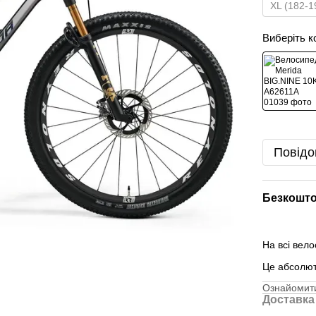
XL (182-1
Виберіть к
Повідо
Безкошто
На всі вел
Це абсолю
Ознайомити
Доставка