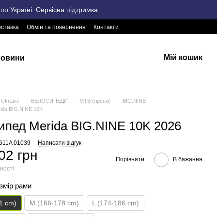
о Україні. Сервісна підтримка
оставка
Обмін та повернення
Контакти
Мій кошик
овини
Ukraine
ВЕЛОСИПЕДИ
MTB (гірські)
BIG.NINE
ida BIG.NINE 10K
ипед Merida BIG.NINE 10K 2026
2611A 01039
Написати відгук
02 грн
Порівняти
В бажання
ності
озмір рами
1 cm)
M (166-178 cm)
L (174-186 cm)