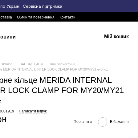
о Україні. Сервісна підтримка
оставка
Обмін та повернення
Контакти
Мій кошик
овини
Ukraine
ЗАПЧАСТИНИ
Інші запчастини
ьце MERIDA INTERNAL BINTER LOCK CLAMP FOR MY20/MY21 e-BIKE
рне кільце MERIDA INTERNAL
ER LOCK CLAMP FOR MY20/MY21
E
48001919
Написати відгук
рн
Порівняти
В бажання