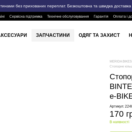
стинами без прихованих переплат. Безкоштовна та швидка доставка п
їні
Сервісна підтримка
Технічне обслуговування
Гарантія
Оплата і д
АКСЕСУАРИ
ЗАПЧАСТИНИ
ОДЯГ ТА ЗАХИСТ
Н
MERIDA BIKES 
Стопорне кіл
Стопо
BINT
e-BIK
Артикул: 22
170 г
В наявності