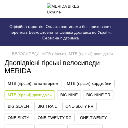
Офіційна гарантія. Оплата частинами без прихованих
переплат. Безкоштовна та швидка доставка по Україні.
Сервісна підтримка
ВЕЛОСИПЕДИ
MTB (гірські)
MTB (гірські) двопідвіси
Двопідвісні гірські велосипеди
MERIDA
MTB (гірські) по категоріям
MTB (гірські) хардтейли
MTB (гірські) двопідвіси
BIG.NINE
BIG.NINE TR
BIG.SEVEN
BIG.TRAIL
ONE-SIXTY FR
ONE-SIXTY
ONE-TWENTY RC
ONE-TWENTY