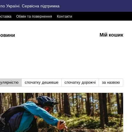
о Україні. Сервісна підтримка
оставка
Обмін та повернення
Контакти
Мій кошик
овини
пулярністю
спочатку дешевше
спочатку дорожчі
за назвою