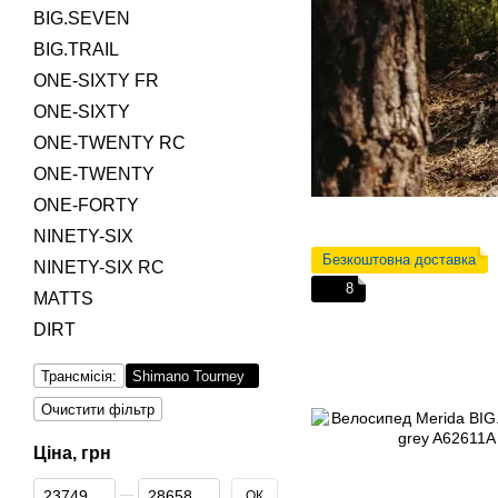
BIG.SEVEN
BIG.TRAIL
ONE-SIXTY FR
ONE-SIXTY
ONE-TWENTY RC
ONE-TWENTY
ONE-FORTY
NINETY-SIX
Безкоштовна доставка
NINETY-SIX RC
8
MATTS
DIRT
Трансмісія:
Shimano Tourney
Очистити фільтр
Ціна, грн
Від Ціна, грн
До Ціна, грн
ОК