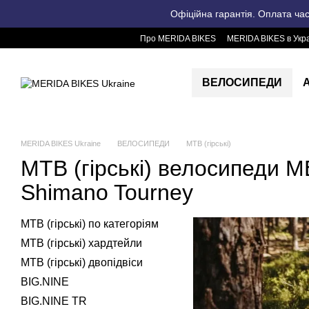
Перейти до основного контенту
Офіційна гарантія. Оплата ча
Про MERIDA BIKES
MERIDA BIKES в Укра
ВЕЛОСИПЕДИ
MERIDA BIKES Ukraine
ВЕЛОСИПЕДИ
MTB (гірські)
MTB (гірські) велосипеди M
Shimano Tourney
MTB (гірські) по категоріям
MTB (гірські) хардтейли
MTB (гірські) двопідвіси
BIG.NINE
BIG.NINE TR