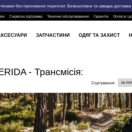
стинами без прихованих переплат. Безкоштовна та швидка доставка п
їні
Сервісна підтримка
Технічне обслуговування
Гарантія
Оплата і д
АКСЕСУАРИ
ЗАПЧАСТИНИ
ОДЯГ ТА ЗАХИСТ
Н
ERIDA - Трансмісія:
за по
Сортування: