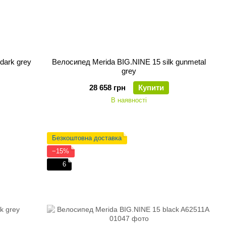
dark grey
Велосипед Merida BIG.NINE 15 silk gunmetal
grey
28 658 грн
Купити
В наявності
Безкоштовна доставка
−15%
6