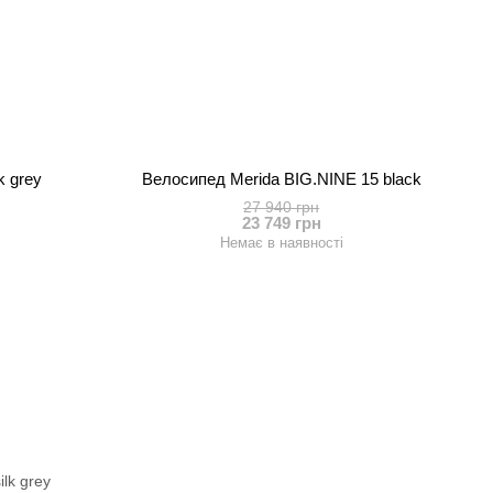
k grey
Велосипед Merida BIG.NINE 15 black
27 940 грн
23 749 грн
Немає в наявності