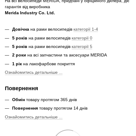
На всі велосипеди MERIDA, придбані у офіційного дилера, діє
гарантія від виробника
Merida Industry Co. Ltd.
Довічна
на рами велосипедів
категорії 1-4
5 років
на рами велосипедів
категорії 0
5 років
на рами велосипедів
категорії 5
2 роки
на всі запчастини та аксесуари MERIDA
1 рік
на лакофарбове покриття
Ознайомитись детальніше ...
Повернення
Обмін
товару протягом 365 днів
Повернення
товару протягом 14 днів
Ознайомитись детальніше ...