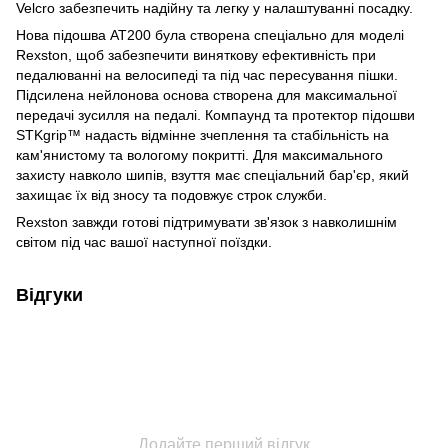
Velcro забезпечить надійну та легку у налаштуванні посадку.
Нова підошва AT200 була створена спеціально для моделі
Rexston, щоб забезпечити виняткову ефективність при
педалюванні на велосипеді та під час пересування пішки.
Підсилена нейлонова основа створена для максимальної
передачі зусилля на педалі. Компаунд та протектор підошви
STKgrip™ надасть відмінне зчеплення та стабільність на
кам'янистому та вологому покритті. Для максимального
захисту навколо шипів, взуття має спеціальний бар'єр, який
захищає їх від зносу та подовжує строк служби.
Rexston завжди готові підтримувати зв'язок з навколишнім
світом під час вашої наступної поїздки.
Відгуки
Додайте перший відгук