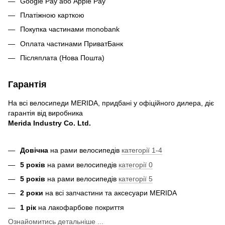
Google Pay або Apple Pay
Платіжною карткою
Покупка частинами monobank
Оплата частинами ПриватБанк
Післяплата (Нова Пошта)
Гарантія
На всі велосипеди MERIDA, придбані у офіційного дилера, діє
гарантія від виробника
Merida Industry Co. Ltd.
Довічна
на рами велосипедів
категорії 1-4
5 років
на рами велосипедів
категорії 0
5 років
на рами велосипедів
категорії 5
2 роки
на всі запчастини та аксесуари MERIDA
1 рік
на лакофарбове покриття
Ознайомитись детальніше ...