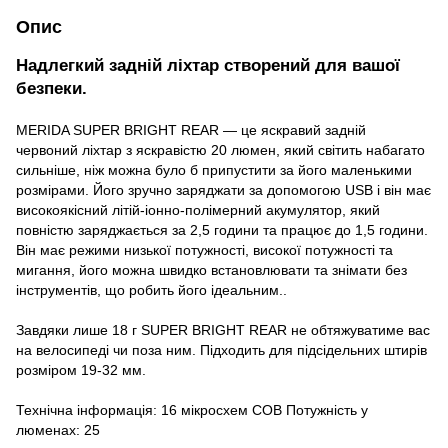
Опис
Надлегкий задній ліхтар створений для вашої
безпеки.
MERIDA SUPER BRIGHT REAR — це яскравий задній
червоний ліхтар з яскравістю 20 люмен, який світить набагато
сильніше, ніж можна було б припустити за його маленькими
розмірами. Його зручно заряджати за допомогою USB і він має
високоякісний літій-іонно-полімерний акумулятор, який
повністю заряджається за 2,5 години та працює до 1,5 години.
Він має режими низької потужності, високої потужності та
мигання, його можна швидко встановлювати та знімати без
інструментів, що робить його ідеальним..
Завдяки лише 18 г SUPER BRIGHT REAR не обтяжуватиме вас
на велосипеді чи поза ним. Підходить для підсідельних штирів
розміром 19-32 мм.
Технічна інформація: 16 мікросхем COB Потужність у
люменах: 25