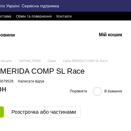
о Україні. Сервісна підтримка
оставка
Обмін та повернення
Контакти
Мій кошик
овини
Ukraine
ЗАПЧАСТИНИ
Сідла
Сідло MERIDA COMP SL Race
 MERIDA COMP SL Race
70079528
Написати відгук
рн
Порівняти
В бажання
Розстрочка або частинами