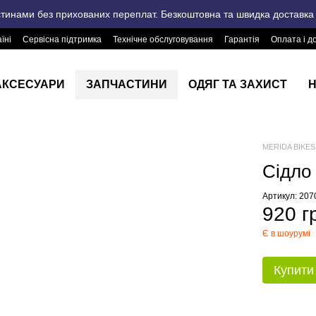
стинами без прихованих переплат. Безкоштовна та швидка доставка п
їні
Сервісна підтримка
Технічне обслуговування
Гарантія
Оплата і д
АКСЕСУАРИ
ЗАПЧАСТИНИ
ОДЯГ ТА ЗАХИСТ
Н
MERIDA BIKES 
Сідло
Артикул: 20
920 г
Є в шоурумі
Купити